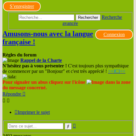
S’enregistrer
Recherche
Rechercher
avancée
Amusons-nous avec la langue
Connexion
française !
Règles du forum
Rappel de la Charte
N'hésitez pas à vous présenter !
C'est toujours plus sympathique
de commencer par un "Bonjour" et c'est très apprécié !
>>ICI<<
Pour signaler un abus cliquez sur l'icône
dans la zone
du message concerné.
Répondre
Imprimer le sujet
Recherche
Rechercher
avancée
2492 messages