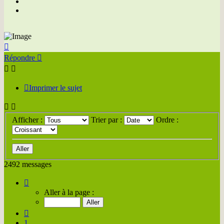
Haut
Répondre
Imprimer le sujet
Afficher :
Trier par :
Ordre :
2492 messages
Page
139
Aller à la page :
sur
312
Précédente
1