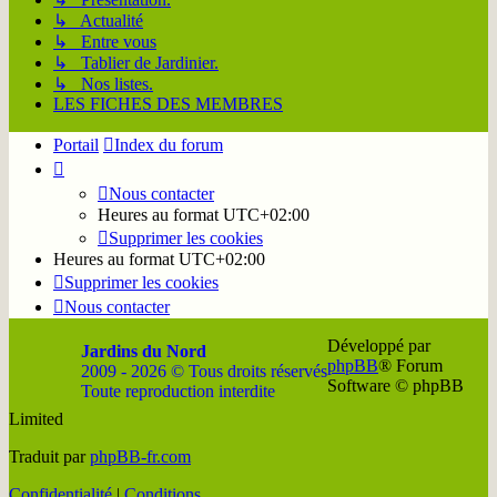
↳ Actualité
↳ Entre vous
↳ Tablier de Jardinier.
↳ Nos listes.
LES FICHES DES MEMBRES
Portail
Index du forum
Nous contacter
Heures au format
UTC+02:00
Supprimer les cookies
Heures au format
UTC+02:00
Supprimer les cookies
Nous contacter
Développé par
Jardins du Nord
phpBB
® Forum
2009 - 2026 © Tous droits réservés
Software © phpBB
Toute reproduction interdite
Limited
Soutenir
Facebook
Twitter
YouTube
Conta
Traduit par
phpBB-fr.com
JDN
JDN
JDN
JDN
JDN
Confidentialité
|
Conditions