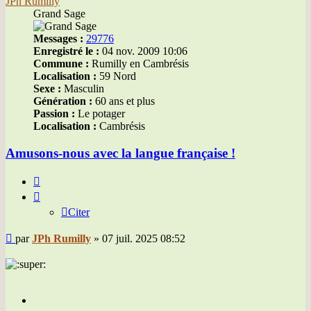
JPh Rumilly
Grand Sage
Messages :
29776
Enregistré le :
04 nov. 2009 10:06
Commune :
Rumilly en Cambrésis
Localisation :
59 Nord
Sexe :
Masculin
Génération :
60 ans et plus
Passion :
Le potager
Localisation :
Cambrésis
Amusons-nous avec la langue française !
Citer
Citer
Message
par
JPh Rumilly
»
07 juil. 2025 08:52