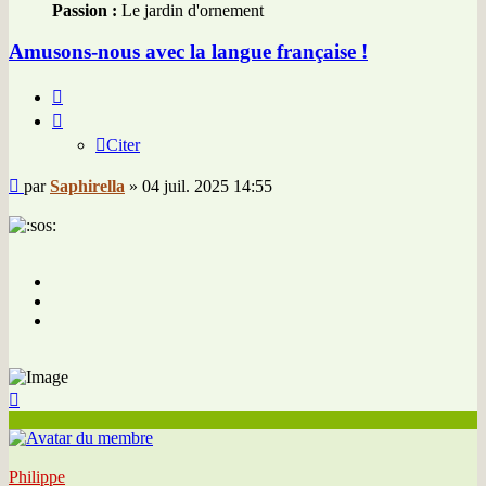
Passion :
Le jardin d'ornement
Amusons-nous avec la langue française !
Citer
Citer
Message
par
Saphirella
»
04 juil. 2025 14:55
Haut
Philippe