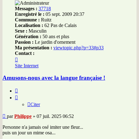
Messages :
37718
Enregistré le :
05 sept. 2009 20:37
Commune :
Ruitz
Localisation :
62 Pas de Calais
Sexe :
Masculin
Génération :
50 ans et plus
Passion :
Le jardin d'ornement
Ma présentation :
viewtopic.php?p=33#p33
Contact :
Contacter
Philippe
Site Internet
Amusons-nous avec la langue française !
Citer
Citer
Message
par
Philippe
»
07 juil. 2025 06:52
Personne n'a jamais osé imiter une fleur...
puis un jour un mime osa...