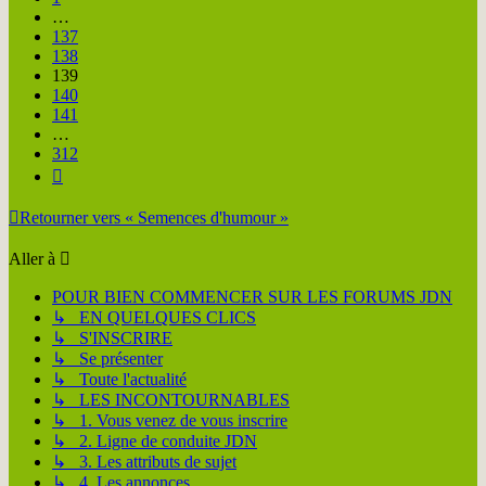
…
137
138
139
140
141
…
312
Suivante
Retourner vers « Semences d'humour »
Aller à
POUR BIEN COMMENCER SUR LES FORUMS JDN
↳ EN QUELQUES CLICS
↳ S'INSCRIRE
↳ Se présenter
↳ Toute l'actualité
↳ LES INCONTOURNABLES
↳ 1. Vous venez de vous inscrire
↳ 2. Ligne de conduite JDN
↳ 3. Les attributs de sujet
↳ 4. Les annonces