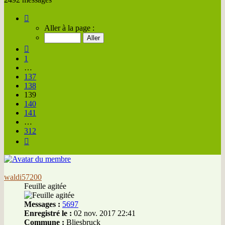
Page
139
Aller à la page :
sur
312
Précédente
1
…
137
138
139
140
141
…
312
Suivante
waldi57200
Feuille agitée
Messages :
5697
Enregistré le :
02 nov. 2017 22:41
Commune :
Bliesbruck