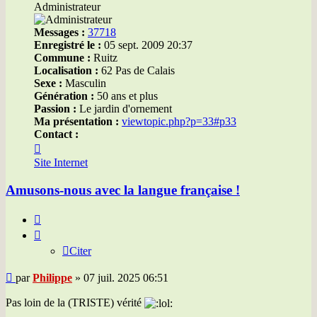
Administrateur
Messages :
37718
Enregistré le :
05 sept. 2009 20:37
Commune :
Ruitz
Localisation :
62 Pas de Calais
Sexe :
Masculin
Génération :
50 ans et plus
Passion :
Le jardin d'ornement
Ma présentation :
viewtopic.php?p=33#p33
Contact :
Contacter
Philippe
Site Internet
Amusons-nous avec la langue française !
Citer
Citer
Message
par
Philippe
»
07 juil. 2025 06:51
Pas loin de la (TRISTE) vérité