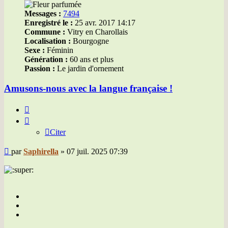
Messages :
7494
Enregistré le :
25 avr. 2017 14:17
Commune :
Vitry en Charollais
Localisation :
Bourgogne
Sexe :
Féminin
Génération :
60 ans et plus
Passion :
Le jardin d'ornement
Amusons-nous avec la langue française !
Citer
Citer
Message
par
Saphirella
»
07 juil. 2025 07:39