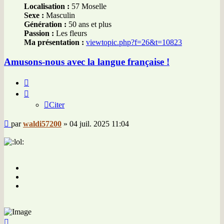
Localisation :
57 Moselle
Sexe :
Masculin
Génération :
50 ans et plus
Passion :
Les fleurs
Ma présentation :
viewtopic.php?f=26&t=10823
Amusons-nous avec la langue française !
Citer
Citer
Message
par
waldi57200
»
04 juil. 2025 11:04
Haut