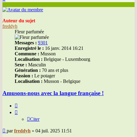
Auteur du sujet
freddyh
Fleur parfumée
Messages :
9301
Enregistré le :
16 janv. 2014 16:21
Commune :
Musson
Localisation :
Belgique - Luxembourg
Sexe :
Masculin
Génération :
70 ans et plus
Passion :
Le potager
Localisation :
Musson - Belgique
Amusons-nous avec la langue française !
Citer
Citer
Message
par
freddyh
»
04 juil. 2025 11:51