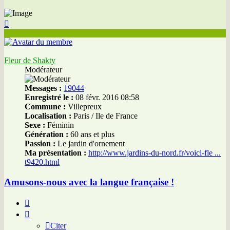
Haut
Fleur de Shakty
Modérateur
Messages :
19044
Enregistré le :
08 févr. 2016 08:58
Commune :
Villepreux
Localisation :
Paris / Ile de France
Sexe :
Féminin
Génération :
60 ans et plus
Passion :
Le jardin d'ornement
Ma présentation :
http://www.jardins-du-nord.fr/voici-fle ...
t9420.html
Amusons-nous avec la langue française !
Citer
Citer