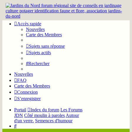
Accès rapide
Nouvelles
Carte des Membres
Sujets sans réponse
Sujets actifs
Rechercher
Nouvelles
FAQ
Carte des Membres
Connexion
S’enregistrer
Portail
Index du forum
Les Forums
JDN
Côté moulin à paroles
Autour
d'un verre.
Semences d'humour
Rechercher