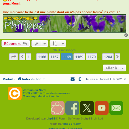
tous. Merci.
Une mauvaise herbe est une plante dont on n'a pas encore trouvé les vertus !
Répondre
9631 messages
Page
1168
sur
1204
1
1166
1167
1168
1169
1170
1204
Précédente
Suiv
…
…
Aller à
Portail
Index du forum
Heures au format
UTC+02:00
Jardins du Nord
2009 - 2026 © Tous droits réservés
Toute reproduction interdite
S
F
T
Y
C
o
a
w
o
o
u
c
i
u
n
Développé par
phpBB
® Forum Software © phpBB Limited
t
e
t
T
t
e
b
t
u
a
Traduit par
phpBB-fr.com
n
o
e
b
c
i
o
r
e
t
Confidentialité
|
Conditions