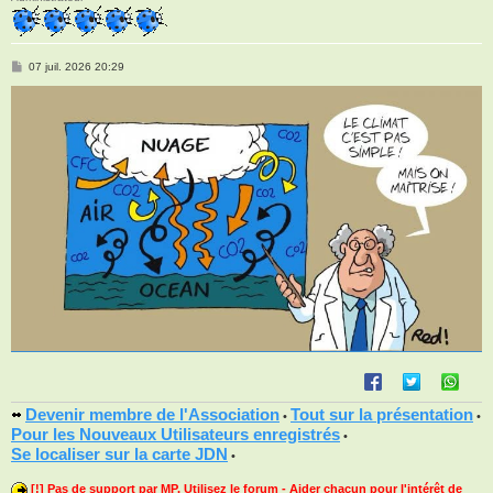
M
07 juil. 2026 20:29
e
s
s
a
g
e
Devenir membre de l'Association
Tout sur la présentation
•
•
Pour les Nouveaux Utilisateurs enregistrés
•
Se localiser sur la carte JDN
•
[!] Pas de support par MP. Utilisez le forum - Aider chacun pour l'intérêt de