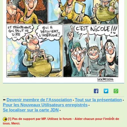
Devenir membre de l'Association
Tout sur la présentation
•
•
Pour les Nouveaux Utilisateurs enregistrés
•
Se localiser sur la carte JDN
•
[!] Pas de support par MP. Utilisez le forum - Aider chacun pour l'intérêt de
tous. Merci.