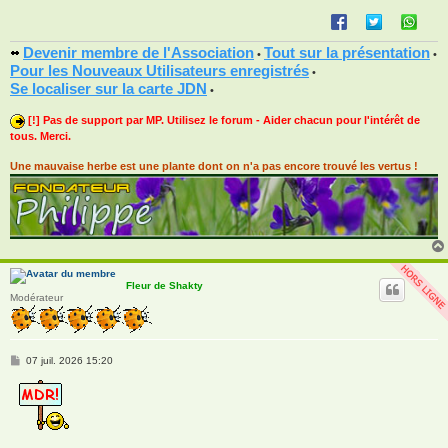
Devenir membre de l'Association
Tout sur la présentation
•
•
Pour les Nouveaux Utilisateurs enregistrés
•
Se localiser sur la carte JDN
•
[!] Pas de support par MP. Utilisez le forum - Aider chacun pour l'intérêt de
tous. Merci.
Une mauvaise herbe est une plante dont on n'a pas encore trouvé les vertus !
Fleur de Shakty
Modérateur
M
07 juil. 2026 15:20
e
s
s
a
g
e