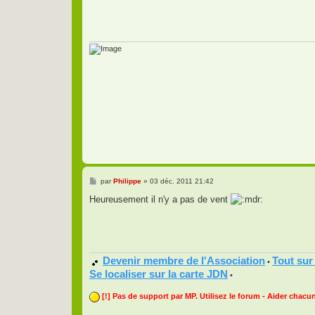
a
g
e
M
par
Philippe
»
03 déc. 2011 21:42
e
s
Heureusement il n'y a pas de vent
s
a
g
e
Devenir membre de l'Association
Tout sur
•
Se localiser sur la carte JDN
•
[!] Pas de support par MP. Utilisez le forum - Aider chacun