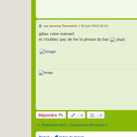
M
par
auroreg Tournaisis
»
02 juin 2012 00:15
e
s
gâtez votre maman!
s
et n'oubliez pas de lire la phrase du bas
a
g
e
Répondre
Retourner vers « Semences d'humour »