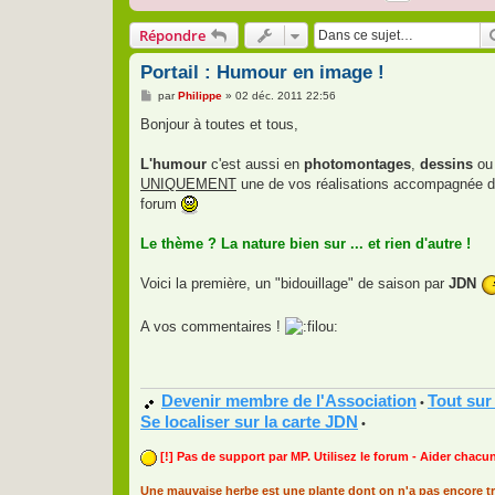
Répondre
Portail : Humour en image !
M
par
Philippe
»
02 déc. 2011 22:56
e
s
Bonjour à toutes et tous,
s
a
g
L'humour
c'est aussi en
photomontages
,
dessins
ou
e
UNIQUEMENT
une de vos réalisations accompagnée d'un 
forum
Le thème ? La nature bien sur ... et rien d'autre !
Voici la première, un "bidouillage" de saison par
JDN
A vos commentaires !
Devenir membre de l'Association
Tout sur
•
Se localiser sur la carte JDN
•
[!] Pas de support par MP. Utilisez le forum - Aider chacun
Une mauvaise herbe est une plante dont on n'a pas encore tr