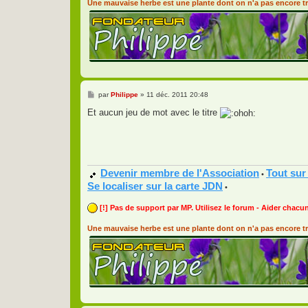
Une mauvaise herbe est une plante dont on n'a pas encore tr
M
par
Philippe
»
11 déc. 2011 20:48
e
s
Et aucun jeu de mot avec le titre
s
a
g
e
Devenir membre de l'Association
Tout sur
•
Se localiser sur la carte JDN
•
[!] Pas de support par MP. Utilisez le forum - Aider chacun
Une mauvaise herbe est une plante dont on n'a pas encore tr