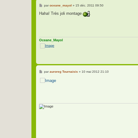
M
par
oceane_mayol
»
15 déc. 2011 09:50
e
s
Haha! Très joli montage
s
a
g
e
Oceane_Mayol
M
par
auroreg Tournaisis
»
10 mai 2012 21:10
e
s
s
a
g
e