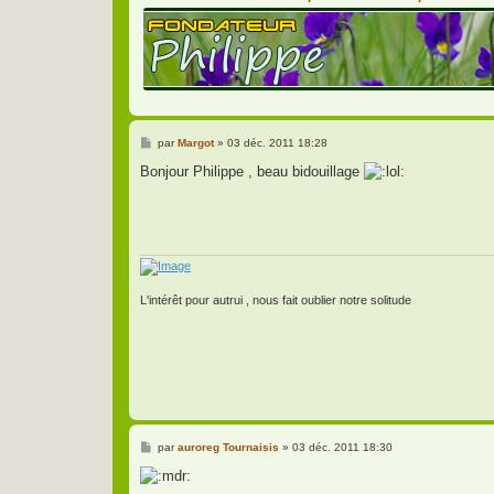
M
par
Margot
»
03 déc. 2011 18:28
e
s
Bonjour Philippe , beau bidouillage
s
a
g
e
L'intérêt pour autrui , nous fait oublier notre solitude
M
par
auroreg Tournaisis
»
03 déc. 2011 18:30
e
s
s