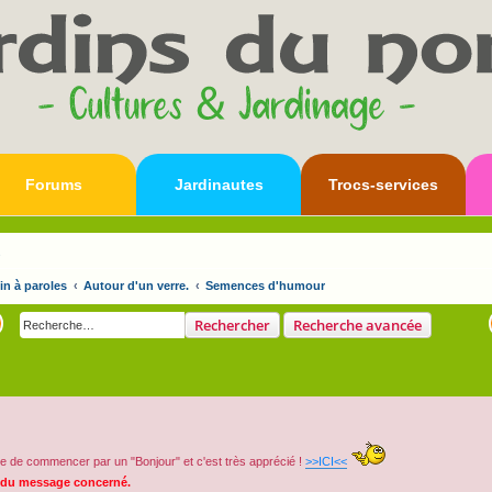
Forums
Jardinautes
Trocs-services
s
in à paroles
Autour d'un verre.
Semences d'humour
Rechercher
Recherche avancée
e de commencer par un "Bonjour" et c'est très apprécié !
>>ICI<<
 du message concerné.