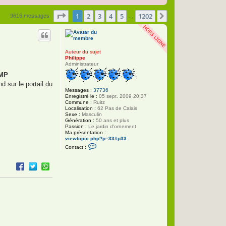
Page
1
sur
1202
1
2
3
4
5
1202
Suivante
9616 messages
…
Auteur du sujet
Philippe
Administrateur
MP
d sur le portail du
Messages :
37736
Enregistré le :
05 sept. 2009 20:37
Commune :
Ruitz
Localisation :
62 Pas de Calais
Sexe :
Masculin
Génération :
50 ans et plus
Passion :
Le jardin d'ornement
Ma présentation :
viewtopic.php?p=33#p33
C
Contact :
o
n
t
a
c
t
e
r
P
h
i
l
i