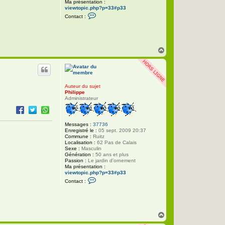
Ma présentation :
viewtopic.php?p=33#p33
C
Contact :
o
n
t
a
c
H
t
e
a
r
u
P
t
h
i
l
Auteur du sujet
i
Philippe
p
Administrateur
p
e
Messages :
37736
Enregistré le :
05 sept. 2009 20:37
Commune :
Ruitz
Localisation :
62 Pas de Calais
Sexe :
Masculin
Génération :
50 ans et plus
Passion :
Le jardin d'ornement
Ma présentation :
viewtopic.php?p=33#p33
C
Contact :
o
n
t
a
c
H
t
e
a