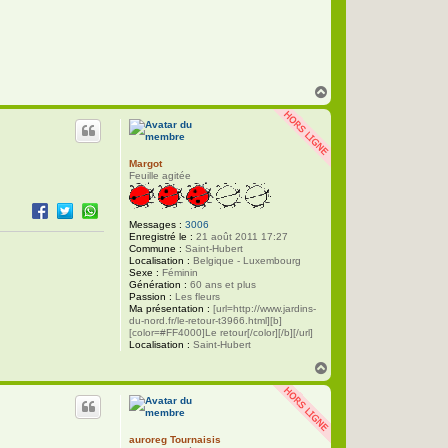
p
p
e
H
a
u
t
Margot
Feuille agitée
Messages :
3006
Enregistré le :
21 août 2011 17:27
Commune :
Saint-Hubert
Localisation :
Belgique - Luxembourg
Sexe :
Féminin
Génération :
60 ans et plus
Passion :
Les fleurs
Ma présentation :
[url=http://www.jardins-
du-nord.fr/le-retour-t3966.html][b]
[color=#FF4000]Le retour[/color][/b][/url]
Localisation :
Saint-Hubert
H
a
u
t
auroreg Tournaisis