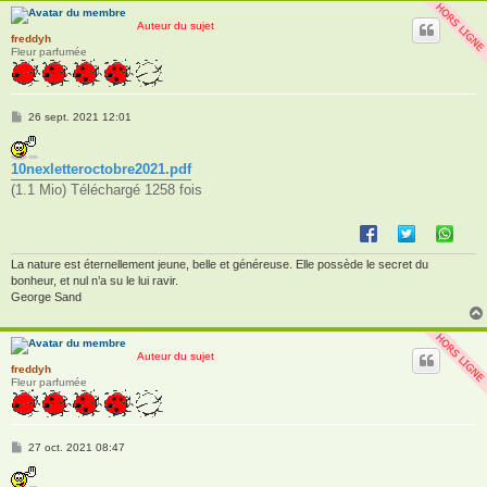
Auteur du sujet
freddyh
Fleur parfumée
M
26 sept. 2021 12:01
e
s
s
10nexletteroctobre2021.pdf
a
g
(1.1 Mio) Téléchargé 1258 fois
e
La nature est éternellement jeune, belle et généreuse. Elle possède le secret du
bonheur, et nul n’a su le lui ravir.
George Sand
Auteur du sujet
freddyh
Fleur parfumée
M
27 oct. 2021 08:47
e
s
s