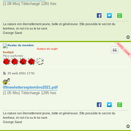
g
(1.08 Mio) Téléchargé 1281 fois
e
La nature est éternellement jeune, belle et généreuse. Elle possède le secret du
bonheur, et nul n’a su le lui ravir.
George Sand
Auteur du sujet
freddyh
Fleur parfumée
M
25 août 2021 17:51
e
s
s
09newletterseptembre2021.pdf
a
g
(1.05 Mio) Téléchargé 1295 fois
e
La nature est éternellement jeune, belle et généreuse. Elle possède le secret du
bonheur, et nul n’a su le lui ravir.
George Sand