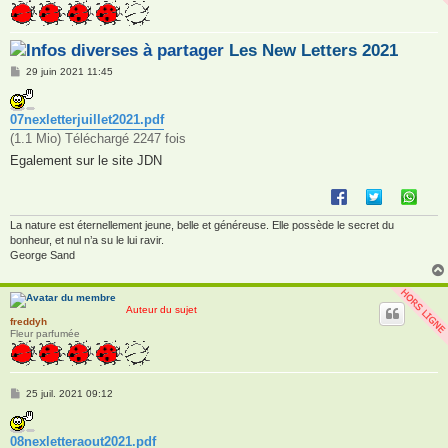
Les New Letters 2021
M
29 juin 2021 11:45
e
s
s
07nexletterjuillet2021.pdf
a
g
(1.1 Mio) Téléchargé 2247 fois
e
Egalement sur le site JDN
La nature est éternellement jeune, belle et généreuse. Elle possède le secret du
bonheur, et nul n’a su le lui ravir.
George Sand
Auteur du sujet
freddyh
Fleur parfumée
M
25 juil. 2021 09:12
e
s
s
08nexletteraout2021.pdf
a