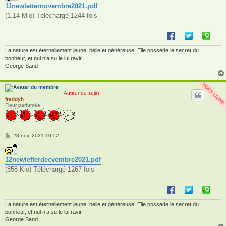
11newletternovembre2021.pdf
a
g
(1.14 Mio) Téléchargé 1244 fois
e
La nature est éternellement jeune, belle et généreuse. Elle possède le secret du
bonheur, et nul n’a su le lui ravir.
George Sand
Auteur du sujet
freddyh
Fleur parfumée
M
28 nov. 2021 10:52
e
s
s
12newletterdecvembre2021.pdf
a
g
(858 Kio) Téléchargé 1267 fois
e
La nature est éternellement jeune, belle et généreuse. Elle possède le secret du
bonheur, et nul n’a su le lui ravir.
George Sand