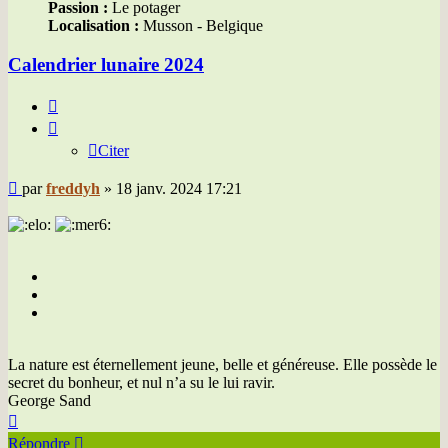
Passion :
Le potager
Localisation :
Musson - Belgique
Calendrier lunaire 2024
Citer
Citer
Message
par
freddyh
»
18 janv. 2024 17:21
La nature est éternellement jeune, belle et généreuse. Elle possède le
secret du bonheur, et nul n’a su le lui ravir.
George Sand
Haut
Répondre