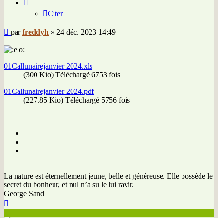
Citer
Message
par
freddyh
»
24 déc. 2023 14:49
01Callunairejanvier 2024.xls
(300 Kio) Téléchargé 6753 fois
01Callunairejanvier 2024.pdf
(227.85 Kio) Téléchargé 5756 fois
La nature est éternellement jeune, belle et généreuse. Elle possède le
secret du bonheur, et nul n’a su le lui ravir.
George Sand
Haut