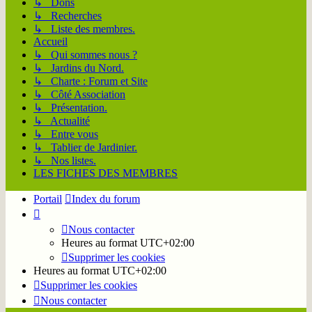
↳ Dons
↳ Recherches
↳ Liste des membres.
Accueil
↳ Qui sommes nous ?
↳ Jardins du Nord.
↳ Charte : Forum et Site
↳ Côté Association
↳ Présentation.
↳ Actualité
↳ Entre vous
↳ Tablier de Jardinier.
↳ Nos listes.
LES FICHES DES MEMBRES
Portail
Index du forum
Nous contacter
Heures au format
UTC+02:00
Supprimer les cookies
Heures au format
UTC+02:00
Supprimer les cookies
Nous contacter