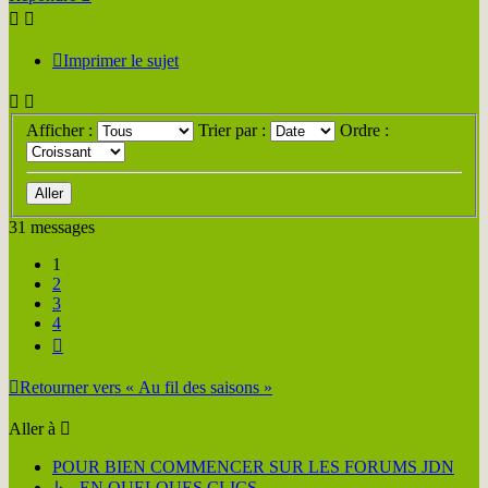
Imprimer le sujet
Afficher :
Trier par :
Ordre :
31 messages
1
2
3
4
Suivante
Retourner vers « Au fil des saisons »
Aller à
POUR BIEN COMMENCER SUR LES FORUMS JDN
↳ EN QUELQUES CLICS