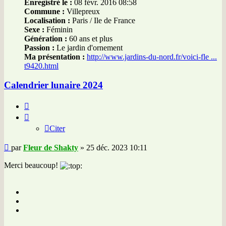
Enregistré le :
08 févr. 2016 08:58
Commune :
Villepreux
Localisation :
Paris / Ile de France
Sexe :
Féminin
Génération :
60 ans et plus
Passion :
Le jardin d'ornement
Ma présentation :
http://www.jardins-du-nord.fr/voici-fle ...
t9420.html
Calendrier lunaire 2024
Citer
Citer
Message
par
Fleur de Shakty
»
25 déc. 2023 10:11
Merci beaucoup!