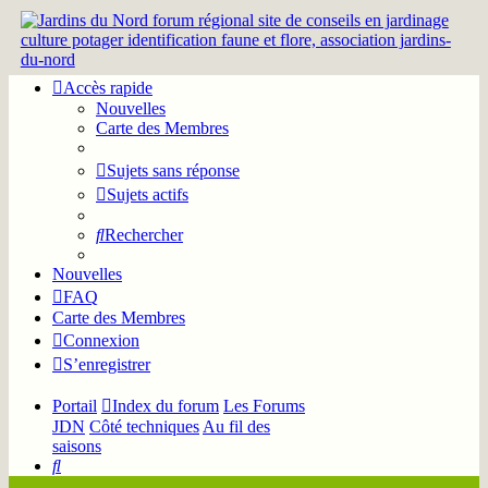
Accès rapide
Nouvelles
Carte des Membres
Sujets sans réponse
Sujets actifs
Rechercher
Nouvelles
FAQ
Carte des Membres
Connexion
S’enregistrer
Portail
Index du forum
Les Forums
JDN
Côté techniques
Au fil des
saisons
Rechercher