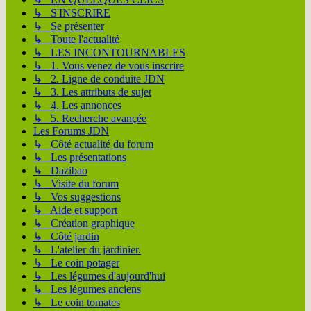
↳ S'INSCRIRE
↳ Se présenter
↳ Toute l'actualité
↳ LES INCONTOURNABLES
↳ 1. Vous venez de vous inscrire
↳ 2. Ligne de conduite JDN
↳ 3. Les attributs de sujet
↳ 4. Les annonces
↳ 5. Recherche avançée
Les Forums JDN
↳ Côté actualité du forum
↳ Les présentations
↳ Dazibao
↳ Visite du forum
↳ Vos suggestions
↳ Aide et support
↳ Création graphique
↳ Côté jardin
↳ L'atelier du jardinier.
↳ Le coin potager
↳ Les légumes d'aujourd'hui
↳ Les légumes anciens
↳ Le coin tomates