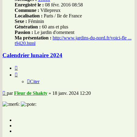
Enregistré le :
08 févr. 2016 08:58
Commune :
Villepreux
Localisation :
Paris / Ile de France
Sexe :
Féminin
Génération :
60 ans et plus
Passion :
Le jardin d'ornement
Ma présentation :
http://www.jardins-du-nord.fr/voici-fle ...
t9420.html
Calendrier lunaire 2024
Citer
Citer
Message
par
Fleur de Shakty
»
18 janv. 2024 12:20