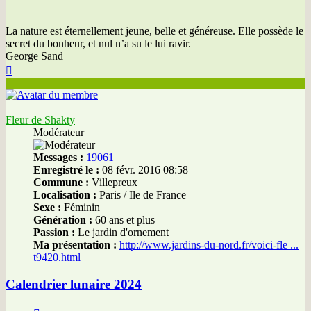
La nature est éternellement jeune, belle et généreuse. Elle possède le
secret du bonheur, et nul n’a su le lui ravir.
George Sand
Haut
Fleur de Shakty
Modérateur
Messages :
19061
Enregistré le :
08 févr. 2016 08:58
Commune :
Villepreux
Localisation :
Paris / Ile de France
Sexe :
Féminin
Génération :
60 ans et plus
Passion :
Le jardin d'ornement
Ma présentation :
http://www.jardins-du-nord.fr/voici-fle ...
t9420.html
Calendrier lunaire 2024
Citer