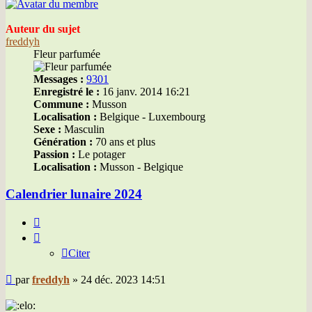
Auteur du sujet
freddyh
Fleur parfumée
Messages :
9301
Enregistré le :
16 janv. 2014 16:21
Commune :
Musson
Localisation :
Belgique - Luxembourg
Sexe :
Masculin
Génération :
70 ans et plus
Passion :
Le potager
Localisation :
Musson - Belgique
Calendrier lunaire 2024
Citer
Citer
Message
par
freddyh
»
24 déc. 2023 14:51