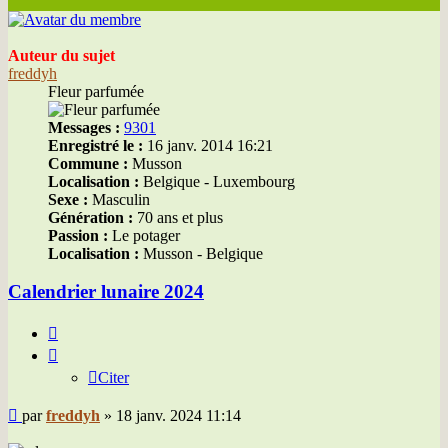
Auteur du sujet
freddyh
Fleur parfumée
Messages :
9301
Enregistré le :
16 janv. 2014 16:21
Commune :
Musson
Localisation :
Belgique - Luxembourg
Sexe :
Masculin
Génération :
70 ans et plus
Passion :
Le potager
Localisation :
Musson - Belgique
Calendrier lunaire 2024
Citer
Citer
Message
par
freddyh
»
18 janv. 2024 11:14