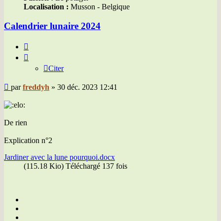
Localisation :
Musson - Belgique
Calendrier lunaire 2024
Citer
Citer
Message
par
freddyh
»
30 déc. 2023 12:41
De rien
Explication n°2
Jardiner avec la lune pourquoi.docx
(115.18 Kio) Téléchargé 137 fois