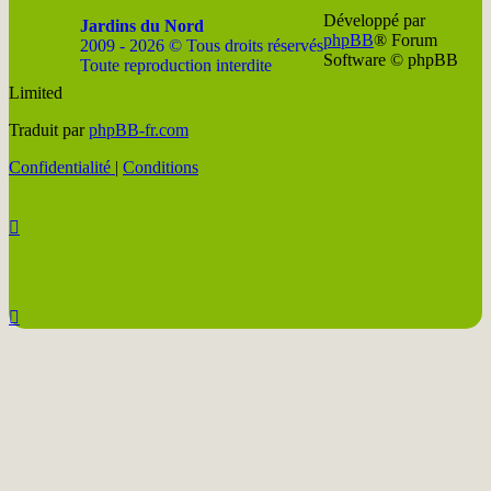
Développé par
Jardins du Nord
phpBB
® Forum
2009 - 2026 © Tous droits réservés
Software © phpBB
Toute reproduction interdite
Limited
Soutenir
Facebook
Twitter
YouTube
Conta
Traduit par
phpBB-fr.com
JDN
JDN
JDN
JDN
JDN
Confidentialité
|
Conditions