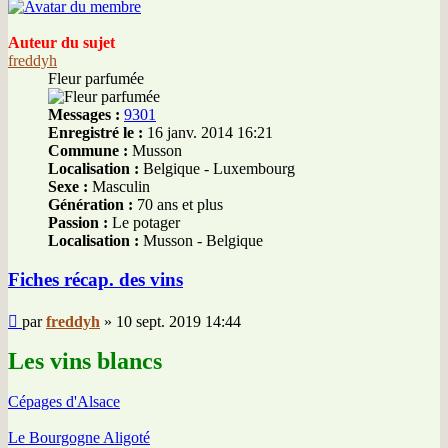
Auteur du sujet
freddyh
Fleur parfumée
Messages :
9301
Enregistré le :
16 janv. 2014 16:21
Commune :
Musson
Localisation :
Belgique - Luxembourg
Sexe :
Masculin
Génération :
70 ans et plus
Passion :
Le potager
Localisation :
Musson - Belgique
Fiches récap. des vins
Message
par
freddyh
»
10 sept. 2019 14:44
Les vins blancs
Cépages d'Alsace
Le Bourgogne Aligoté