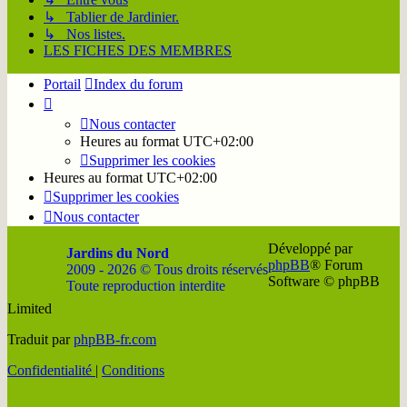
↳ Tablier de Jardinier.
↳ Nos listes.
LES FICHES DES MEMBRES
Portail
Index du forum
Nous contacter
Heures au format
UTC+02:00
Supprimer les cookies
Heures au format
UTC+02:00
Supprimer les cookies
Nous contacter
Développé par
Jardins du Nord
phpBB
® Forum
2009 - 2026 © Tous droits réservés
Software © phpBB
Toute reproduction interdite
Limited
Soutenir
Facebook
Twitter
YouTube
Conta
Traduit par
phpBB-fr.com
JDN
JDN
JDN
JDN
JDN
Confidentialité
|
Conditions