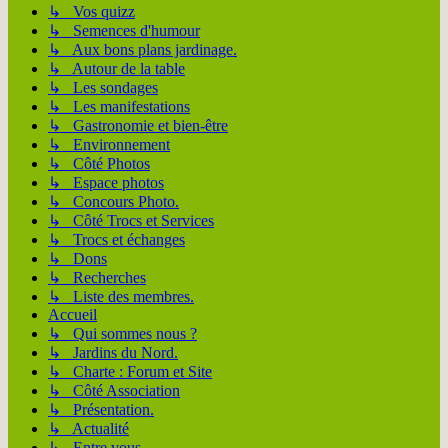
↳ Vos quizz
↳ Semences d'humour
↳ Aux bons plans jardinage.
↳ Autour de la table
↳ Les sondages
↳ Les manifestations
↳ Gastronomie et bien-être
↳ Environnement
↳ Côté Photos
↳ Espace photos
↳ Concours Photo.
↳ Côté Trocs et Services
↳ Trocs et échanges
↳ Dons
↳ Recherches
↳ Liste des membres.
Accueil
↳ Qui sommes nous ?
↳ Jardins du Nord.
↳ Charte : Forum et Site
↳ Côté Association
↳ Présentation.
↳ Actualité
↳ Entre vous