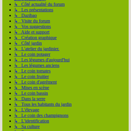
↳ Côté actualité du forum
↳ Les présentations
↳ Dazibao
↳ Visite du forum
↳ Vos suggestions
↳ Aide et support
↳ Création graphique
↳ Côté jardin
↳ L'atelier du jardinier.
↳ Le coin potager
↳ Les légumes d'aujourd'hui
↳ Les légumes anciens
↳ Le coin tomates
↳ Le coin fruitier
↳ Le coin d'agrément
↳ Mises en scène
↳ Le coin bassin
↳ Dans la serre
↳ Tous les habitants du jardin
↳ L'élevage
↳ Le coin des champignons
↳ L'identification
↳ Sa culture