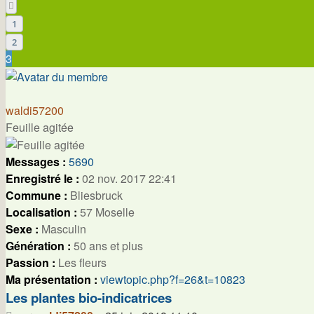
Précédente
1
2
3
waldi57200
Feuille agitée
Messages :
5690
Enregistré le :
02 nov. 2017 22:41
Commune :
Bliesbruck
Localisation :
57 Moselle
Sexe :
Masculin
Génération :
50 ans et plus
Passion :
Les fleurs
Ma présentation :
viewtopic.php?f=26&t=10823
Les plantes bio-indicatrices