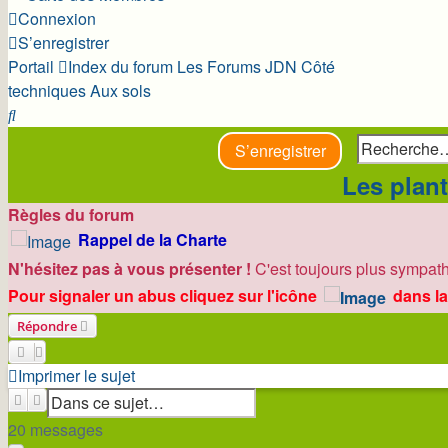
Connexion
S’enregistrer
Portail
Index du forum
Les Forums JDN
Côté
techniques
Aux sols
Rechercher
S’enregistrer
Les plant
Règles du forum
Rappel de la Charte
N'hésitez pas à vous présenter !
C'est toujours plus sympath
Pour signaler un abus cliquez sur l'icône
dans la
Répondre
Imprimer le sujet
Rechercher
Recherche avancée
20 messages