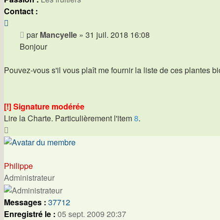
Contact :
Contacter
Mancyelle
Message
par
Mancyelle
»
31 juil. 2018 16:08
Bonjour
Pouvez-vous s'il vous plaît me fournir la liste de ces plantes b
[!] Signature modérée
Lire la Charte. Particulièrement l'item
8
.
Haut
Philippe
Administrateur
Messages :
37712
Enregistré le :
05 sept. 2009 20:37