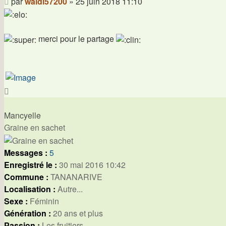
Message
par
waldi57200
»
25 juin 2018 11:10
merci pour le partage
Haut
Mancyelle
Graine en sachet
Messages :
5
Enregistré le :
30 mai 2016 10:42
Commune :
TANANARIVE
Localisation :
Autre...
Sexe :
Féminin
Génération :
20 ans et plus
Passion :
Les fruitiers