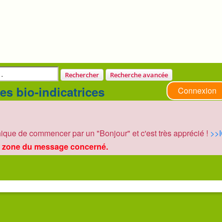
Rechercher
Recherche avancée
es bio-indicatrices
Connexion
ique de commencer par un "Bonjour" et c'est très apprécié !
>>I
 zone du message concerné.