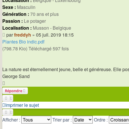
Localisation :
Belgique - Luxembourg
Sexe :
Masculin
Génération :
70 ans et plus
Passion :
Le potager
Localisation :
Musson - Belgique
Message
par
freddyh
»
05 juil. 2019 18:15
Plantes Bio indic.pdf
(798.78 Kio) Téléchargé 597 fois
La nature est éternellement jeune, belle et généreuse. Elle poss
George Sand
Haut
Répondre
Imprimer le sujet
Afficher :
Trier par :
Ordre :