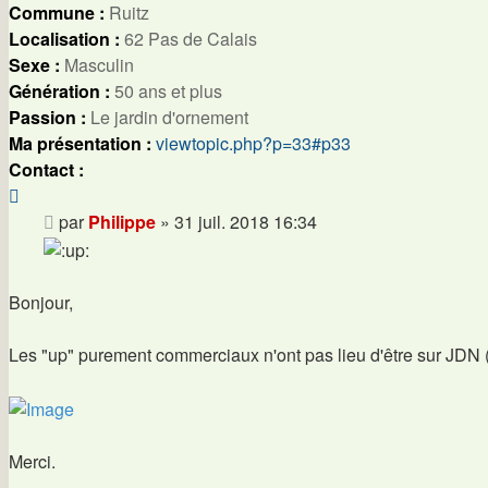
Commune :
Ruitz
Localisation :
62 Pas de Calais
Sexe :
Masculin
Génération :
50 ans et plus
Passion :
Le jardin d'ornement
Ma présentation :
viewtopic.php?p=33#p33
Contact :
Contacter
Philippe
Message
par
Philippe
»
31 juil. 2018 16:34
Bonjour,
Les "up" purement commerciaux n'ont pas lieu d'être sur JDN (
Merci.