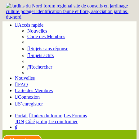
Accès rapide
Nouvelles
Carte des Membres
Sujets sans réponse
Sujets actifs
Rechercher
Nouvelles
FAQ
Carte des Membres
Connexion
S’enregistrer
Portail
Index du forum
Les Forums
JDN
Côté jardin
Le coin fruitier
Rechercher