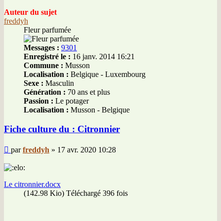
Auteur du sujet
freddyh
Fleur parfumée
Messages :
9301
Enregistré le :
16 janv. 2014 16:21
Commune :
Musson
Localisation :
Belgique - Luxembourg
Sexe :
Masculin
Génération :
70 ans et plus
Passion :
Le potager
Localisation :
Musson - Belgique
Fiche culture du : Citronnier
Message
par
freddyh
»
17 avr. 2020 10:28
Le citronnier.docx
(142.98 Kio) Téléchargé 396 fois