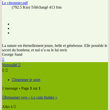
Le citronnier.pdf
(792.5 Kio) Téléchargé 413 fois
La nature est éternellement jeune, belle et généreuse. Elle possède le
secret du bonheur, et nul n’a su le lui ravir.
George Sand
Haut
Verrouillé
Imprimer le sujet
1 message • Page
1
sur
1
Retourner vers « Le coin fruitier »
Aller à