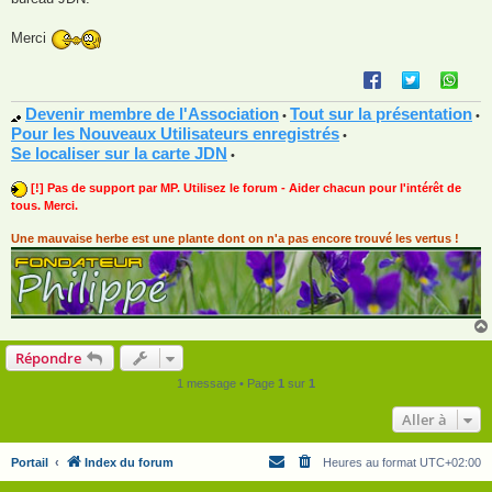
Merci
Devenir membre de l'Association
Tout sur la présentation
•
•
Pour les Nouveaux Utilisateurs enregistrés
•
Se localiser sur la carte JDN
•
[!] Pas de support par MP. Utilisez le forum - Aider chacun pour l'intérêt de
tous. Merci.
Une mauvaise herbe est une plante dont on n'a pas encore trouvé les vertus !
Répondre
1 message • Page
1
sur
1
Aller à
Portail
Index du forum
Heures au format
UTC+02:00