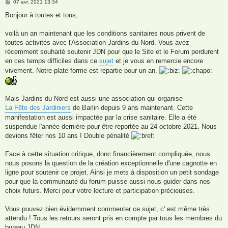
M
07 avr. 2021 13:34
e
s
Bonjour à toutes et tous,
s
a
g
voilà un an maintenant que les conditions sanitaires nous privent de
e
toutes activités avec l'Association Jardins du Nord. Vous avez
récemment souhaité soutenir JDN pour que le Site et le Forum perdurent
en ces temps difficiles dans ce
sujet
et je vous en remercie encore
vivement. Notre plate-forme est repartie pour un an.
Mais Jardins du Nord est aussi une association qui organise
La Fête des Jardiniers
de Barlin depuis 9 ans maintenant. Cette
manifestation est aussi impactée par la crise sanitaire. Elle a été
suspendue l'année dernière pour être reportée au 24 octobre 2021. Nous
devions fêter nos 10 ans ! Double pénalité
Face à cette situation critique, donc financièrement compliquée, nous
nous posons la question de la création exceptionnelle d'une cagnotte en
ligne pour soutenir ce projet. Ainsi je mets à disposition un petit sondage
pour que la communauté du forum puisse aussi nous guider dans nos
choix futurs. Merci pour votre lecture et participation précieuses.
Vous pouvez bien évidemment commenter ce sujet, c' est même très
attendu ! Tous les retours seront pris en compte par tous les membres du
bureau JDN.