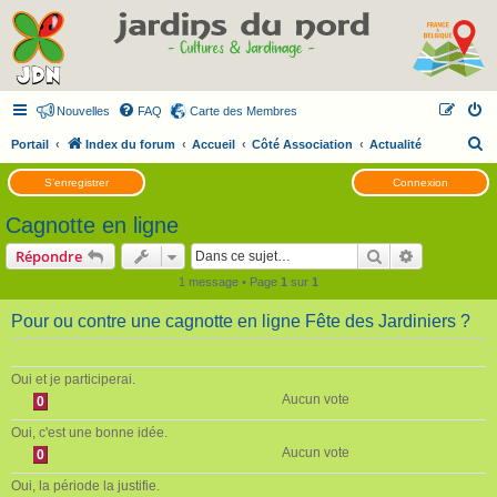
Nouvelles
FAQ
Carte des Membres
R
Portail
Index du forum
Accueil
Côté Association
Actualité
e
S’enregistrer
Connexion
c
Cagnotte en ligne
h
e
Rechercher
Recherche 
Répondre
r
1 message • Page
1
sur
1
c
Pour ou contre une cagnotte en ligne Fête des Jardiniers ?
h
e
Oui et je participerai.
r
Aucun vote
0
Oui, c'est une bonne idée.
Aucun vote
0
Oui, la période la justifie.