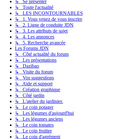
↳ Se présenter
↳ Toute l'actualité
↳ LES INCONTOURNABLES
↳ 1. Vous venez de vous inscrire
↳ 2. Ligne de conduite JDN
↳ 3. Les attributs de sujet
↳ 4. Les annonces
↳ 5. Recherche avançée
Les Forums JDN
↳ Côté actualité du forum
↳ Les présentations
↳ Dazibao
↳ Visite du forum
↳ Vos suggestions
↳ Aide et support
↳ Création graphique
↳ Côté jardin
↳ L'atelier du jardinier.
↳ Le coin potager
↳ Les légumes d'aujourd'hui
↳ Les légumes anciens
↳ Le coin tomates
↳ Le coin fruitier
↳ Le coin d'agrément