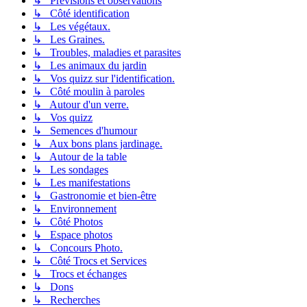
↳ Prévisions et observations
↳ Côté identification
↳ Les végétaux.
↳ Les Graines.
↳ Troubles, maladies et parasites
↳ Les animaux du jardin
↳ Vos quizz sur l'identification.
↳ Côté moulin à paroles
↳ Autour d'un verre.
↳ Vos quizz
↳ Semences d'humour
↳ Aux bons plans jardinage.
↳ Autour de la table
↳ Les sondages
↳ Les manifestations
↳ Gastronomie et bien-être
↳ Environnement
↳ Côté Photos
↳ Espace photos
↳ Concours Photo.
↳ Côté Trocs et Services
↳ Trocs et échanges
↳ Dons
↳ Recherches