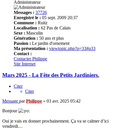
Administrateur
Messages :
37726
Enregistré le :
05 sept. 2009 20:37
Commune :
Ruitz
Localisation :
62 Pas de Calais
Sexe :
Masculin
Génération :
50 ans et plus
Passion :
Le jardin d'ornement
Ma présentation :
viewtopic.php?p=33#p33
Contact :
Contacter Philippe
Site Internet
Mars 2025 - La Fête des Petits Jardiniers.
Citer
Citer
Message
par
Philippe
»
03 avr. 2025 05:42
Bonjour
Oui je vais en donner prochainement. Ça va se calmer d’ici
vendredi…