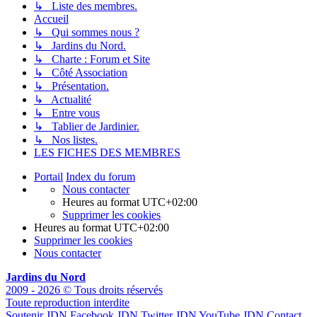
↳ Liste des membres.
Accueil
↳ Qui sommes nous ?
↳ Jardins du Nord.
↳ Charte : Forum et Site
↳ Côté Association
↳ Présentation.
↳ Actualité
↳ Entre vous
↳ Tablier de Jardinier.
↳ Nos listes.
LES FICHES DES MEMBRES
Portail
Index du forum
Nous contacter
Heures au format
UTC+02:00
Supprimer les cookies
Heures au format
UTC+02:00
Supprimer les cookies
Nous contacter
Jardins du Nord
2009 - 2026 © Tous droits réservés
Toute reproduction interdite
Soutenir JDN
Facebook JDN
Twitter JDN
YouTube JDN
Contact