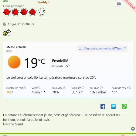
freddyh
Fleur parfumée
M
10 juil. 2025 09:59
e
s
s
a
g
e
La nature est éternellement jeune, belle et généreuse. Elle possède le secret du
bonheur, et nul n’a su le lui ravir.
George Sand