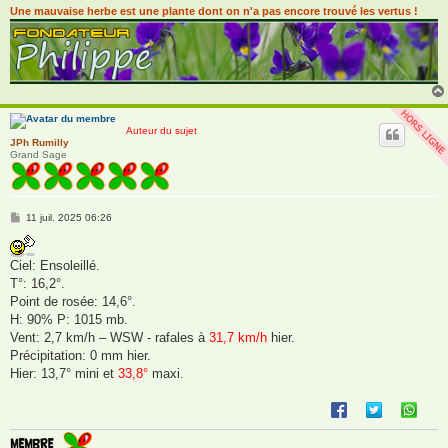
Une mauvaise herbe est une plante dont on n'a pas encore trouvé les vertus !
Auteur du sujet
JPh Rumilly
Grand Sage
M
11 juil. 2025 06:26
e
s
s
Ciel: Ensoleillé.
a
g
T°: 16,2°.
e
Point de rosée: 14,6°.
H: 90% P: 1015 mb.
Vent: 2,7 km/h – WSW - rafales à
31,7 km/h
hier.
Précipitation: 0 mm hier.
Hier: 13,7° mini et
33,8°
maxi.