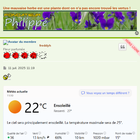
Une mauvaise herbe est une plante dont on n'a pas encore trouvé les vertus !
freddyh
Fleur parfumée
M
11 juil. 2025 11:19
e
s
s
a
g
e