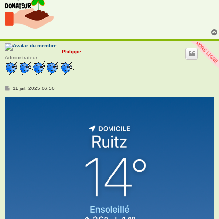
Philippe
Administrateur
M
11 juil. 2025 06:56
e
s
s
a
g
e