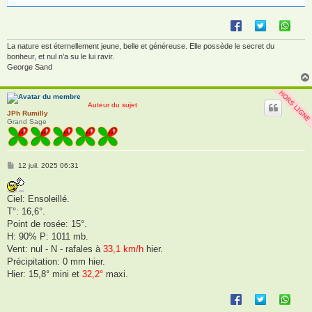
La nature est éternellement jeune, belle et généreuse. Elle possède le secret du
bonheur, et nul n’a su le lui ravir.
George Sand
Auteur du sujet
JPh Rumilly
Grand Sage
M
12 juil. 2025 06:31
e
s
s
Ciel: Ensoleillé.
a
g
T°: 16,6°.
e
Point de rosée: 15°.
H: 90% P: 1011 mb.
Vent: nul - N - rafales à
33,1 km/h
hier.
Précipitation: 0 mm hier.
Hier: 15,8° mini et
32,2°
maxi.