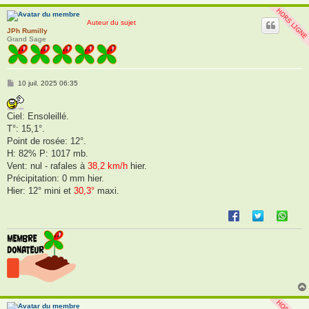
Auteur du sujet
JPh Rumilly
Grand Sage
M
10 juil. 2025 06:35
e
s
s
Ciel: Ensoleillé.
a
g
T°: 15,1°.
e
Point de rosée: 12°.
H: 82% P: 1017 mb.
Vent: nul - rafales à
38,2 km/h
hier.
Précipitation: 0 mm hier.
Hier: 12° mini et
30,3°
maxi.