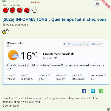
freddyh
Fleur parfumée
[2025] INFORMATIONS : Quel temps fait-il chez vous
M
09 juil. 2025 09:55
e
s
s
a
g
e
La nature est éternellement jeune, belle et généreuse. Elle possède le secret du
bonheur, et nul n’a su le lui ravir.
George Sand