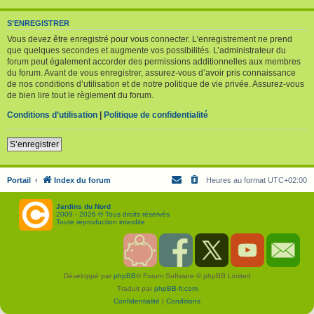
S’ENREGISTRER
Vous devez être enregistré pour vous connecter. L’enregistrement ne prend
que quelques secondes et augmente vos possibilités. L’administrateur du
forum peut également accorder des permissions additionnelles aux membres
du forum. Avant de vous enregistrer, assurez-vous d’avoir pris connaissance
de nos conditions d’utilisation et de notre politique de vie privée. Assurez-vous
de bien lire tout le règlement du forum.
Conditions d’utilisation
|
Politique de confidentialité
S’enregistrer
Portail
Index du forum
Heures au format
UTC+02:00
Jardins du Nord
2009 - 2026 © Tous droits réservés
Toute reproduction interdite
S
F
T
Y
C
o
a
w
o
o
u
c
i
u
n
Développé par
phpBB
® Forum Software © phpBB Limited
t
e
t
T
t
e
b
t
u
a
Traduit par
phpBB-fr.com
n
o
e
b
c
i
o
r
e
t
Confidentialité
|
Conditions
r
k
J
J
J