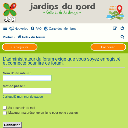
Nouvelles
FAQ
Carte des Membres
R
Portail
Index du forum
e
S’enregistrer
Connexion
c
h
L’administrateur du forum exige que vous soyez enregistré
et connecté pour lire ce forum.
e
r
Nom d’utilisateur :
c
h
Mot de passe :
e
J’ai oublié mon mot de passe
r
Se souvenir de moi
Masquer ma présence en ligne pour cette session