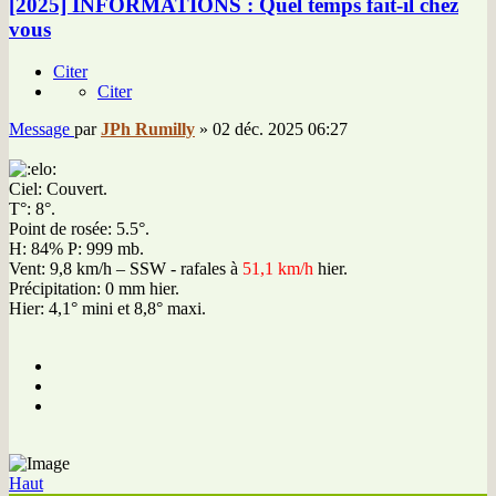
[2025] INFORMATIONS : Quel temps fait-il chez
vous
Citer
Citer
Message
par
JPh Rumilly
»
02 déc. 2025 06:27
Ciel: Couvert.
T°: 8°.
Point de rosée: 5.5°.
H: 84% P: 999 mb.
Vent: 9,8 km/h – SSW - rafales à
51,1 km/h
hier.
Précipitation: 0 mm hier.
Hier: 4,1° mini et 8,8° maxi.
Haut