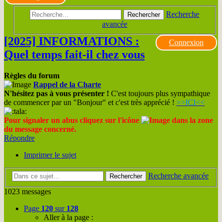
Recherche
Rechercher
avancée
[2025] INFORMATIONS :
Connexion
Quel temps fait-il chez vous
Règles du forum
Rappel de la Charte
N'hésitez pas à vous présenter !
C'est toujours plus sympathique
de commencer par un "Bonjour" et c'est très apprécié !
>>ICI<<
Pour signaler un abus cliquez sur l'icône
dans la zone
du message concerné.
Répondre
Imprimer le sujet
Recherche avancée
Rechercher
1023 messages
Page
120
sur
128
Aller à la page :