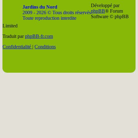
Développé par
Jardins du Nord
phpBB
® Forum
2009 - 2026 © Tous droits réservés
Software © phpBB
Toute reproduction interdite
Limited
Soutenir
Facebook
Twitter
YouTube
Conta
Traduit par
phpBB-fr.com
JDN
JDN
JDN
JDN
JDN
Confidentialité
|
Conditions