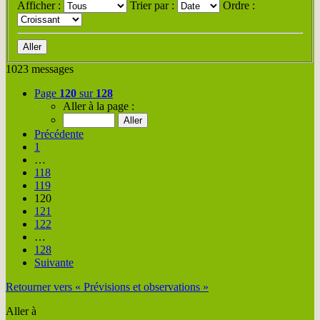
Afficher :
Trier par :
Ordre :
1023 messages
Page
120
sur
128
Aller à la page :
Précédente
1
…
118
119
120
121
122
…
128
Suivante
Retourner vers « Prévisions et observations »
Aller à