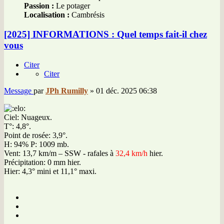
Passion :
Le potager
Localisation :
Cambrésis
[2025] INFORMATIONS : Quel temps fait-il chez
vous
Citer
Citer
Message
par
JPh Rumilly
»
01 déc. 2025 06:38
Ciel: Nuageux.
T°: 4,8°.
Point de rosée: 3,9°.
H: 94% P: 1009 mb.
Vent: 13,7 km/m – SSW - rafales à
32,4 km/h
hier.
Précipitation: 0 mm hier.
Hier: 4,3° mini et 11,1° maxi.