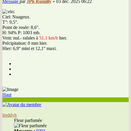
Message
par
JPh Rumilly
»
03 déc. 2025 06:22
Ciel: Nuageux.
T°: 9,5°.
Point de rosée: 8,6°.
H: 94% P: 1003 mb.
Vent: nul.- rafales à
51,1 km/h
hier.
Précipitation: 0 mm hier.
Hier: 6,9° mini et 12,1° maxi.
Haut
freddyh
Fleur parfumée
Messages :
9301