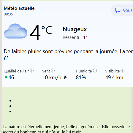
La nature est éternellement jeune, belle et généreuse. Elle possède le
secret du bonheur, et nul n’a su le lui ravir.