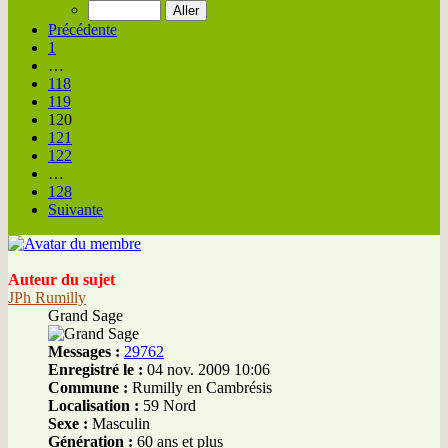
Précédente
1
…
118
119
120
121
122
…
128
Suivante
Auteur du sujet
JPh Rumilly
Grand Sage
Messages :
29762
Enregistré le :
04 nov. 2009 10:06
Commune :
Rumilly en Cambrésis
Localisation :
59 Nord
Sexe :
Masculin
Génération :
60 ans et plus