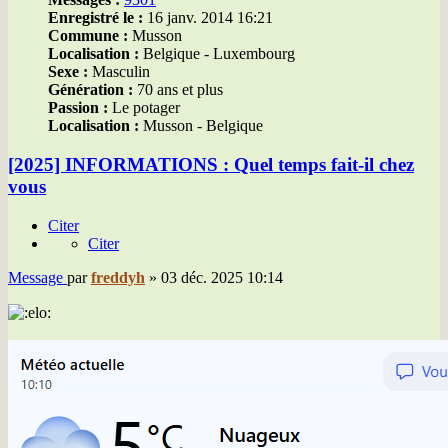
Enregistré le :
16 janv. 2014 16:21
Commune :
Musson
Localisation :
Belgique - Luxembourg
Sexe :
Masculin
Génération :
70 ans et plus
Passion :
Le potager
Localisation :
Musson - Belgique
[2025] INFORMATIONS : Quel temps fait-il chez
vous
Citer
Citer
Message
par
freddyh
»
03 déc. 2025 10:14