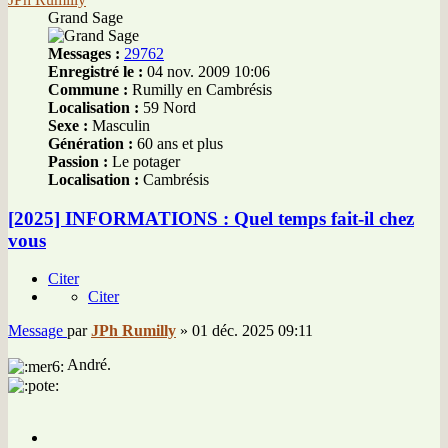
Grand Sage
Messages :
29762
Enregistré le :
04 nov. 2009 10:06
Commune :
Rumilly en Cambrésis
Localisation :
59 Nord
Sexe :
Masculin
Génération :
60 ans et plus
Passion :
Le potager
Localisation :
Cambrésis
[2025] INFORMATIONS : Quel temps fait-il chez
vous
Citer
Citer
Message
par
JPh Rumilly
»
01 déc. 2025 09:11
André.