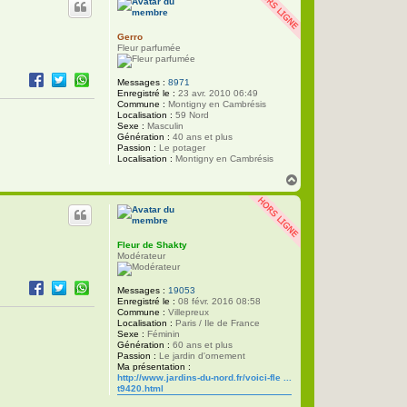
t
Gerro
Fleur parfumée
Messages :
8971
Enregistré le :
23 avr. 2010 06:49
Commune :
Montigny en Cambrésis
Localisation :
59 Nord
Sexe :
Masculin
Génération :
40 ans et plus
Passion :
Le potager
Localisation :
Montigny en Cambrésis
H
a
u
t
Fleur de Shakty
Modérateur
Messages :
19053
Enregistré le :
08 févr. 2016 08:58
Commune :
Villepreux
Localisation :
Paris / Ile de France
Sexe :
Féminin
Génération :
60 ans et plus
Passion :
Le jardin d'ornement
Ma présentation :
http://www.jardins-du-nord.fr/voici-fle ...
t9420.html