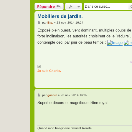
Répondre
Mobiliers de jardin.
M
par
Bip.
»
23 nov. 2014 16:24
e
s
Exposé plein ouest, vent dominant, multiples coups de c
s
forte inclinaison, les autorités choisirent de le "réduire"
a
g
contemple ceci par jour de beau temps :
e
L
[/i]
Je suis Charlie.
M
par
goshin
»
23 nov. 2014 16:32
e
s
Superbe décors et magnifique trône royal
s
a
g
e
Quand mon Imaginaire devient Réalité