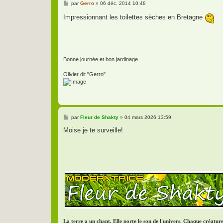
M
par
Gerro
»
06 déc. 2014 10:48
e
s
Impressionnant les toilettes sèches en Bretagne
s
a
g
e
Bonne journée et bon jardinage
Olivier dit "Gerro"
M
par
Fleur de Shakty
»
04 mars 2026 13:59
e
s
Moise je te surveille!
s
a
g
e
La terre a un chant. Elle porte le son de l'univers. Chaque créatu