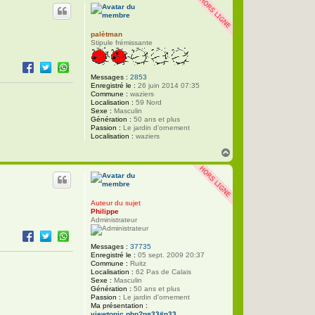
u
c
t
t
e
r
palètman
l
Stipule frémissante
e
p
o
m
Messages :
2853
p
Enregistré le :
26 juin 2014 07:35
i
Commune :
waziers
e
Localisation :
59 Nord
r
Sexe :
Masculin
Génération :
50 ans et plus
Passion :
Le jardin d'ornement
Localisation :
waziers
H
a
u
t
Auteur du sujet
Philippe
Administrateur
Messages :
37735
Enregistré le :
05 sept. 2009 20:37
Commune :
Ruitz
Localisation :
62 Pas de Calais
Sexe :
Masculin
Génération :
50 ans et plus
Passion :
Le jardin d'ornement
Ma présentation :
viewtopic.php?p=33#p33