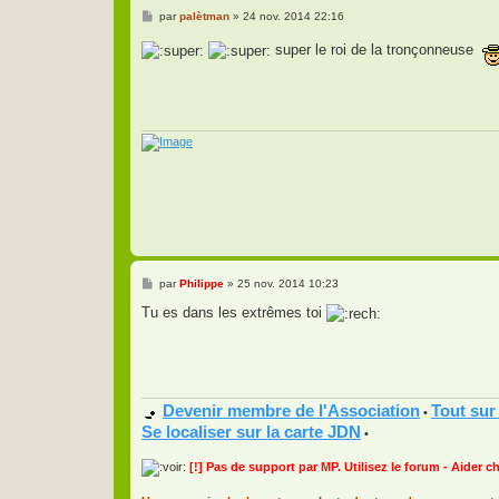
M
par
palètman
»
24 nov. 2014 22:16
e
s
super le roi de la tronçonneuse
s
a
g
e
M
par
Philippe
»
25 nov. 2014 10:23
e
s
Tu es dans les extrêmes toi
s
a
g
e
Devenir membre de l'Association
Tout sur
•
Se localiser sur la carte JDN
•
[!] Pas de support par MP. Utilisez le forum - Aider c