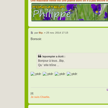
Une mauvaise herbe est une plante dont on n'a pas encore tr
M
par
Bip.
»
25 nov. 2014 17:15
e
s
Bonsoir.
s
a
g
e
lepompier a écrit :
Bonjour à tous...Bip,
Qu ' elle trône ...
L
[/i]
Je suis Charlie.