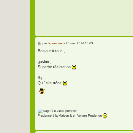
M
par
lepompier
»
23 nov. 2014 18:03
e
s
Bonjour à tous ,
s
a
g
goshin ,
e
Superbe réalisation
Bip,
Qu ' elle trône
Le vieux pompier
Prudence à la Maison & en Voiture Prudence