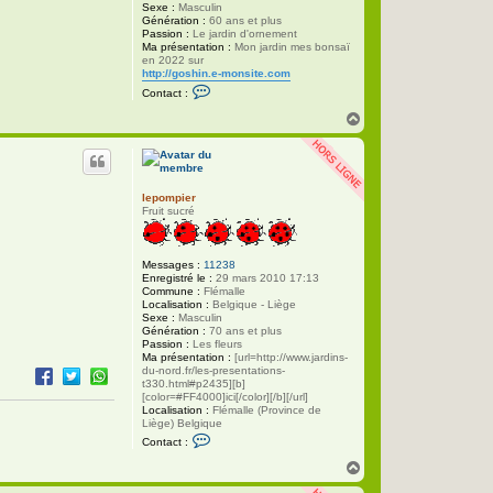
Sexe :
Masculin
Génération :
60 ans et plus
Passion :
Le jardin d'ornement
Ma présentation :
Mon jardin mes bonsaï
en 2022 sur
http://goshin.e-monsite.com
C
Contact :
o
n
H
t
a
a
u
c
t
t
e
r
lepompier
g
Fruit sucré
o
s
h
i
Messages :
11238
n
Enregistré le :
29 mars 2010 17:13
Commune :
Flémalle
Localisation :
Belgique - Liège
Sexe :
Masculin
Génération :
70 ans et plus
Passion :
Les fleurs
Ma présentation :
[url=http://www.jardins-
du-nord.fr/les-presentations-
t330.html#p2435][b]
[color=#FF4000]ici[/color][/b][/url]
Localisation :
Flémalle (Province de
Liège) Belgique
C
Contact :
o
n
H
t
a
a