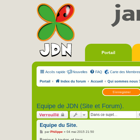
Portail
Accès rapide
Nouvelles
FAQ
Carte des Membre
Portail
Index du forum
Accueil
Qui sommes nous 
S’enregistrer
Equipe de JDN (Site et Forum).
Verrouillé
Equipe du Site.
M
par
Philippe
»
04 mai 2015 21:50
e
s
Bonjour à toutes et tous,