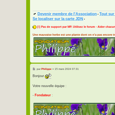
Devenir membre de l'Association
Tout sur
•
Se localiser sur la carte JDN
•
[!] Pas de support par MP. Utilisez le forum - Aider chacun
Une mauvaise herbe est une plante dont on n'a pas encore tr
M
par
Philippe
»
15 mars 2024 07:31
e
s
Bonjour
s
a
g
Votre nouvelle équipe :
e
-
Fondateur
: