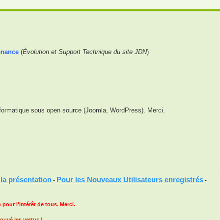
enance
(
Évolution et Support Technique du site JDN
)
nformatique sous open source (Joomla, WordPress). Merci.
 la présentation
Pour les Nouveaux Utilisateurs enregistrés
•
•
 pour l'intérêt de tous. Merci.
ouvé les vertus !