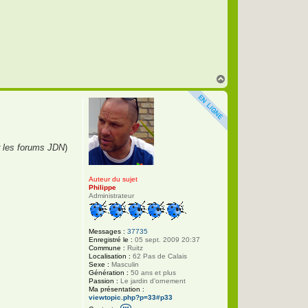
e
r
P
h
i
l
i
p
p
H
e
a
u
t
 les forums JDN
)
Auteur du sujet
Philippe
Administrateur
Messages :
37735
Enregistré le :
05 sept. 2009 20:37
Commune :
Ruitz
Localisation :
62 Pas de Calais
Sexe :
Masculin
Génération :
50 ans et plus
Passion :
Le jardin d'ornement
Ma présentation :
viewtopic.php?p=33#p33
C