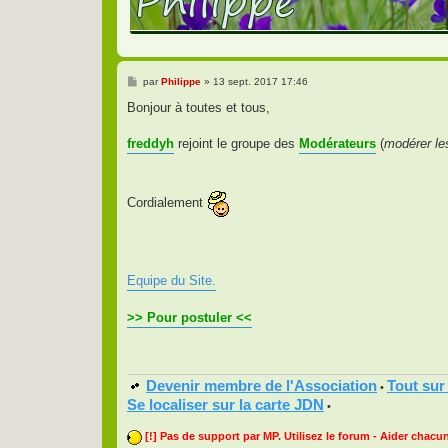
M
par
Philippe
»
13 sept. 2017 17:46
e
s
Bonjour à toutes et tous,
s
a
g
freddyh
rejoint le groupe des
Modérateurs
(
modérer l
e
Cordialement
Equipe du Site.
>> Pour postuler <<
Devenir membre de l'Association
Tout sur
•
Se localiser sur la carte JDN
•
[!] Pas de support par MP. Utilisez le forum - Aider chacun