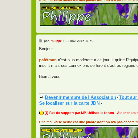
M
par
Philippe
»
02 nov. 2015 11:59
e
s
Bonjour,
s
a
g
palètman
n'est plus modérateur ce jour. Il quitte l'éq
e
inscrit mais ses connexions se feront d'autres régions 
Bien à vous.
Devenir membre de l'Association
Tout sur
•
Se localiser sur la carte JDN
•
[!] Pas de support par MP. Utilisez le forum - Aider chacun
Une mauvaise herbe est une plante dont on n'a pas encore tr