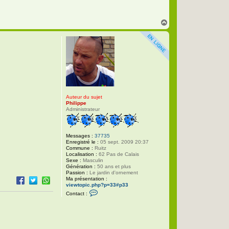
t
a
c
H
t
a
e
u
r
P
t
h
i
l
i
p
p
e
Auteur du sujet
Philippe
Administrateur
Messages :
37735
Enregistré le :
05 sept. 2009 20:37
Commune :
Ruitz
Localisation :
62 Pas de Calais
Sexe :
Masculin
Génération :
50 ans et plus
Passion :
Le jardin d'ornement
Ma présentation :
viewtopic.php?p=33#p33
C
Contact :
o
n
t
a
c
t