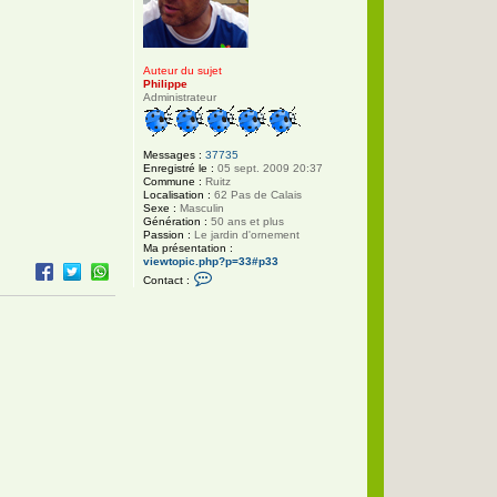
Auteur du sujet
Philippe
Administrateur
Messages :
37735
Enregistré le :
05 sept. 2009 20:37
Commune :
Ruitz
Localisation :
62 Pas de Calais
Sexe :
Masculin
Génération :
50 ans et plus
Passion :
Le jardin d'ornement
Ma présentation :
viewtopic.php?p=33#p33
C
Contact :
o
n
t
a
c
t
e
r
P
h
i
l
i
p
p
e