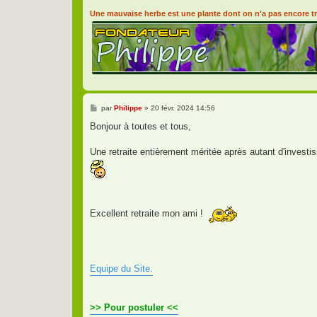
Une mauvaise herbe est une plante dont on n'a pas encore tr
M
par
Philippe
»
20 févr. 2024 14:56
e
s
Bonjour à toutes et tous,
s
a
g
Une retraite entièrement méritée après autant d'inves
e
Excellent retraite mon ami !
Equipe du Site.
>> Pour postuler <<