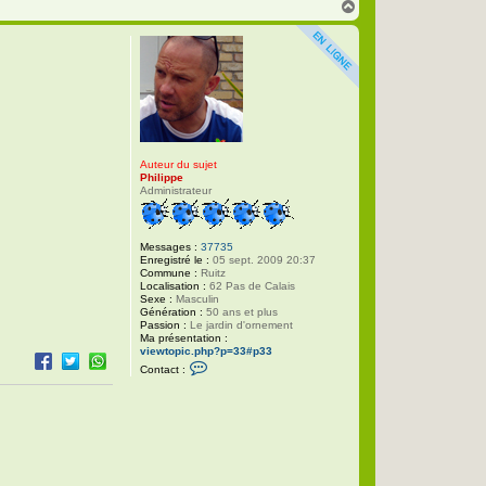
H
a
u
t
Auteur du sujet
Philippe
Administrateur
Messages :
37735
Enregistré le :
05 sept. 2009 20:37
Commune :
Ruitz
Localisation :
62 Pas de Calais
Sexe :
Masculin
Génération :
50 ans et plus
Passion :
Le jardin d'ornement
Ma présentation :
viewtopic.php?p=33#p33
C
Contact :
o
n
t
a
c
t
e
r
P