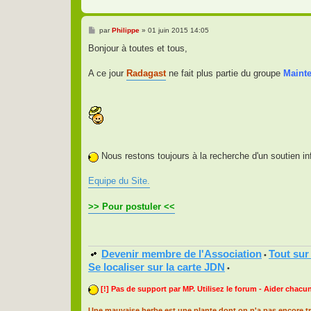
M
par
Philippe
»
01 juin 2015 14:05
e
s
Bonjour à toutes et tous,
s
a
g
A ce jour
Radagast
ne fait plus partie du groupe
Maint
e
Nous restons toujours à la recherche d'un soutien i
Equipe du Site.
>> Pour postuler <<
Devenir membre de l'Association
Tout sur
•
Se localiser sur la carte JDN
•
[!] Pas de support par MP. Utilisez le forum - Aider chacun
Une mauvaise herbe est une plante dont on n'a pas encore tr