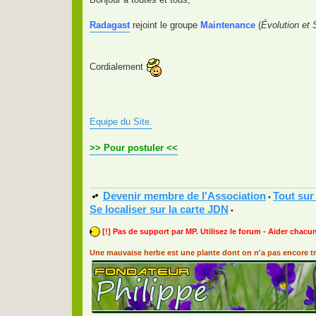
s
a
g
Radagast
rejoint le groupe
Maintenance
(
Évolution et
e
Cordialement
Equipe du Site.
>> Pour postuler <<
Devenir membre de l'Association
Tout sur
•
Se localiser sur la carte JDN
•
[!] Pas de support par MP. Utilisez le forum - Aider chacun
Une mauvaise herbe est une plante dont on n'a pas encore tr