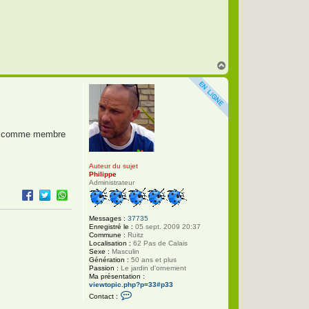
h
i
l
i
p
p
e
H
a
u
t
ours comme membre
Auteur du sujet
Philippe
Administrateur
Messages :
37735
Enregistré le :
05 sept. 2009 20:37
Commune :
Ruitz
Localisation :
62 Pas de Calais
Sexe :
Masculin
Génération :
50 ans et plus
Passion :
Le jardin d'ornement
Ma présentation :
viewtopic.php?p=33#p33
C
Contact :
o
n