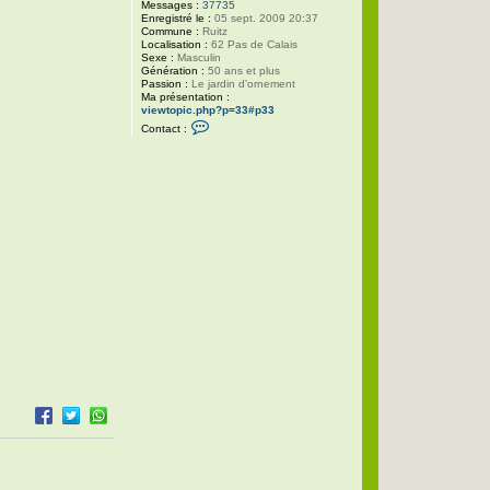
Messages :
37735
Enregistré le :
05 sept. 2009 20:37
Commune :
Ruitz
Localisation :
62 Pas de Calais
Sexe :
Masculin
Génération :
50 ans et plus
Passion :
Le jardin d'ornement
Ma présentation :
viewtopic.php?p=33#p33
C
Contact :
o
n
t
a
c
t
e
r
P
h
i
l
i
p
p
e