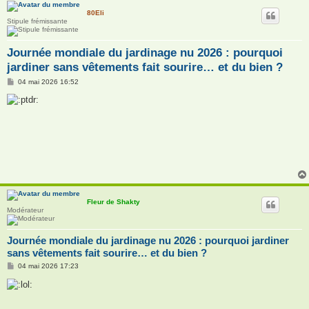
80Eli
Stipule frémissante
Journée mondiale du jardinage nu 2026 : pourquoi
jardiner sans vêtements fait sourire… et du bien ?
M
04 mai 2026 16:52
e
s
s
a
g
e
Fleur de Shakty
Modérateur
Journée mondiale du jardinage nu 2026 : pourquoi jardiner
sans vêtements fait sourire… et du bien ?
M
04 mai 2026 17:23
e
s
s
a
g