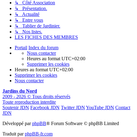
↳ Côté Association
↳ Présentation.
↳ Actualité
↳ Entre vous
↳ Tablier de Jardinier.
↳ Nos listes.
LES FICHES DES MEMBRES
Portail
Index du forum
Nous contacter
Heures au format
UTC+02:00
Supprimer les cookies
Heures au format
UTC+02:00
Supprimer les cookies
Nous contacter
Jardins du Nord
2009 - 2026 © Tous droits réservés
Toute reproduction interdite
Soutenir JDN
Facebook JDN
Twitter JDN
YouTube JDN
Contact
JDN
Développé par
phpBB
® Forum Software © phpBB Limited
Traduit par
phpBB-fr.com