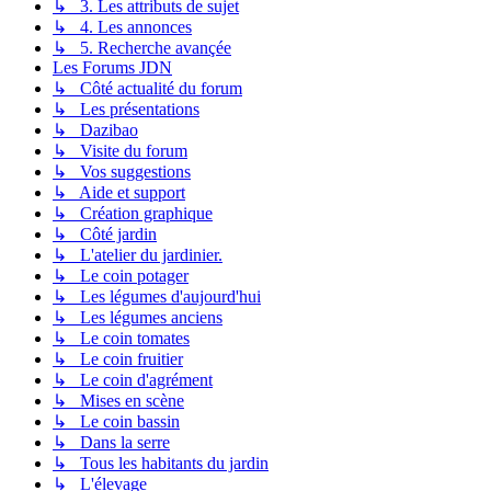
↳ 3. Les attributs de sujet
↳ 4. Les annonces
↳ 5. Recherche avançée
Les Forums JDN
↳ Côté actualité du forum
↳ Les présentations
↳ Dazibao
↳ Visite du forum
↳ Vos suggestions
↳ Aide et support
↳ Création graphique
↳ Côté jardin
↳ L'atelier du jardinier.
↳ Le coin potager
↳ Les légumes d'aujourd'hui
↳ Les légumes anciens
↳ Le coin tomates
↳ Le coin fruitier
↳ Le coin d'agrément
↳ Mises en scène
↳ Le coin bassin
↳ Dans la serre
↳ Tous les habitants du jardin
↳ L'élevage