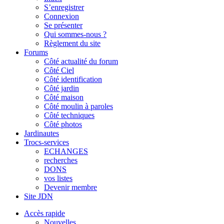
S’enregistrer
Connexion
Se présenter
Qui sommes-nous ?
Règlement du site
Forums
Côté actualité du forum
Côté Ciel
Côté identification
Côté jardin
Côté maison
Côté moulin à paroles
Côté techniques
Côté photos
Jardinautes
Trocs-services
ECHANGES
recherches
DONS
vos listes
Devenir membre
Site JDN
Accès rapide
Nouvelles