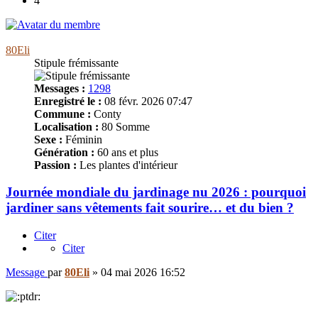
4
80Eli
Stipule frémissante
Messages :
1298
Enregistré le :
08 févr. 2026 07:47
Commune :
Conty
Localisation :
80 Somme
Sexe :
Féminin
Génération :
60 ans et plus
Passion :
Les plantes d'intérieur
Journée mondiale du jardinage nu 2026 : pourquoi
jardiner sans vêtements fait sourire… et du bien ?
Citer
Citer
Message
par
80Eli
»
04 mai 2026 16:52