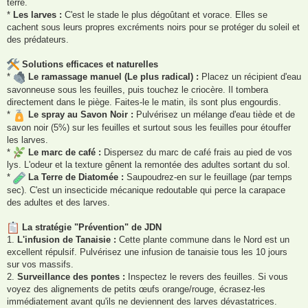
terre.
*
Les larves :
C'est le stade le plus dégoûtant et vorace. Elles se
cachent sous leurs propres excréments noirs pour se protéger du soleil et
des prédateurs.
Solutions efficaces et naturelles
*
Le ramassage manuel (Le plus radical) :
Placez un récipient d'eau
savonneuse sous les feuilles, puis touchez le criocère. Il tombera
directement dans le piège. Faites-le le matin, ils sont plus engourdis.
*
Le spray au Savon Noir :
Pulvérisez un mélange d'eau tiède et de
savon noir (5%) sur les feuilles et surtout sous les feuilles pour étouffer
les larves.
*
Le marc de café :
Dispersez du marc de café frais au pied de vos
lys. L'odeur et la texture gênent la remontée des adultes sortant du sol.
*
La Terre de Diatomée :
Saupoudrez-en sur le feuillage (par temps
sec). C'est un insecticide mécanique redoutable qui perce la carapace
des adultes et des larves.
La stratégie "Prévention" de JDN
1.
L'infusion de Tanaisie :
Cette plante commune dans le Nord est un
excellent répulsif. Pulvérisez une infusion de tanaisie tous les 10 jours
sur vos massifs.
2.
Surveillance des pontes :
Inspectez le revers des feuilles. Si vous
voyez des alignements de petits œufs orange/rouge, écrasez-les
immédiatement avant qu'ils ne deviennent des larves dévastatrices.