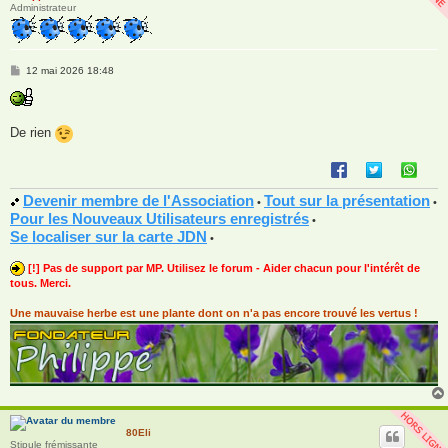
Administrateur
M
12 mai 2026 18:48
e
s
s
a
g
De rien
e
Devenir membre de l'Association
Tout sur la présentation
•
•
Pour les Nouveaux Utilisateurs enregistrés
•
Se localiser sur la carte JDN
•
[!] Pas de support par MP. Utilisez le forum - Aider chacun pour l'intérêt de
tous. Merci.
Une mauvaise herbe est une plante dont on n'a pas encore trouvé les vertus !
80Eli
Stipule frémissante