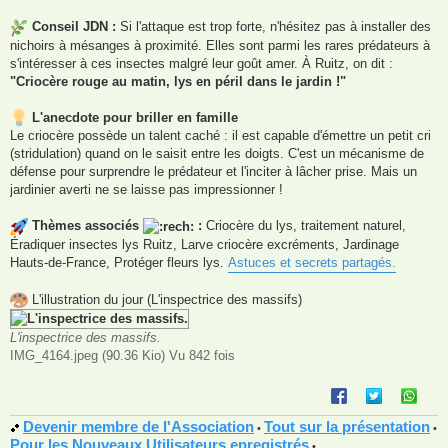
Conseil JDN :
Si l'attaque est trop forte, n'hésitez pas à installer des
nichoirs à mésanges à proximité. Elles sont parmi les rares prédateurs à
s'intéresser à ces insectes malgré leur goût amer. À Ruitz, on dit :
"Criocère rouge au matin, lys en péril dans le jardin !"
L'anecdote pour briller en famille
Le criocère possède un talent caché : il est capable d'émettre un petit cri
(stridulation) quand on le saisit entre les doigts. C'est un mécanisme de
défense pour surprendre le prédateur et l'inciter à lâcher prise. Mais un
jardinier averti ne se laisse pas impressionner !
Thèmes associés
:
Criocère du lys, traitement naturel,
Éradiquer insectes lys Ruitz, Larve criocère excréments, Jardinage
Hauts-de-France, Protéger fleurs lys.
Astuces et secrets partagés.
L'illustration du jour (L'inspectrice des massifs)
L'inspectrice des massifs.
IMG_4164.jpeg (90.36 Kio) Vu 842 fois
Devenir membre de l'Association
Tout sur la présentation
•
•
Pour les Nouveaux Utilisateurs enregistrés
•