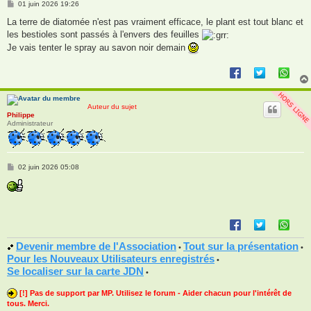
M
01 juin 2026 19:26
e
s
La terre de diatomée n'est pas vraiment efficace, le plant est tout blanc et
s
les bestioles sont passés à l'envers des feuilles
a
g
Je vais tenter le spray au savon noir demain
e
Auteur du sujet
Philippe
Administrateur
M
02 juin 2026 05:08
e
s
s
a
g
e
Devenir membre de l'Association
Tout sur la présentation
•
•
Pour les Nouveaux Utilisateurs enregistrés
•
Se localiser sur la carte JDN
•
[!] Pas de support par MP. Utilisez le forum - Aider chacun pour l'intérêt de
tous. Merci.