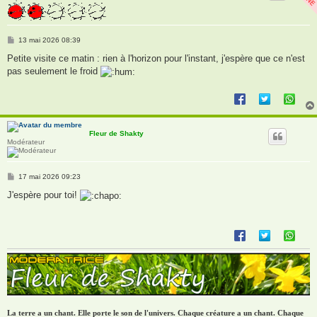
M
13 mai 2026 08:39
e
s
Petite visite ce matin : rien à l'horizon pour l'instant, j'espère que ce n'est
s
pas seulement le froid
a
g
e
Fleur de Shakty
Modérateur
M
17 mai 2026 09:23
e
s
J'espère pour toi!
s
a
g
e
La terre a un chant. Elle porte le son de l'univers. Chaque créature a un chant. Chaque