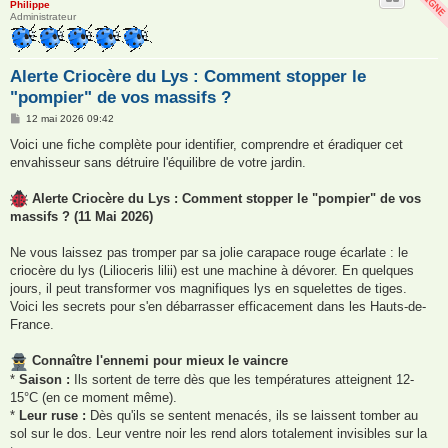
Philippe
Administrateur
Alerte Criocère du Lys : Comment stopper le
"pompier" de vos massifs ?
M
12 mai 2026 09:42
e
s
Voici une fiche complète pour identifier, comprendre et éradiquer cet
s
envahisseur sans détruire l'équilibre de votre jardin.
a
g
e
Alerte Criocère du Lys : Comment stopper le "pompier" de vos
massifs ? (11 Mai 2026)
Ne vous laissez pas tromper par sa jolie carapace rouge écarlate : le
criocère du lys (Lilioceris lilii) est une machine à dévorer. En quelques
jours, il peut transformer vos magnifiques lys en squelettes de tiges.
Voici les secrets pour s'en débarrasser efficacement dans les Hauts-de-
France.
Connaître l'ennemi pour mieux le vaincre
*
Saison :
Ils sortent de terre dès que les températures atteignent 12-
15°C (en ce moment même).
*
Leur ruse :
Dès qu'ils se sentent menacés, ils se laissent tomber au
sol sur le dos. Leur ventre noir les rend alors totalement invisibles sur la