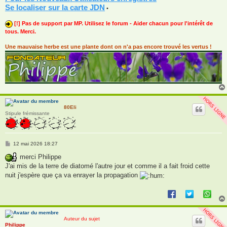
Se localiser sur la carte JDN
•
[!] Pas de support par MP. Utilisez le forum - Aider chacun pour l'intérêt de
tous. Merci.
Une mauvaise herbe est une plante dont on n'a pas encore trouvé les vertus !
80Eli
Stipule frémissante
M
12 mai 2026 18:27
e
s
merci Philippe
s
J'ai mis de la terre de diatomé l'autre jour et comme il a fait froid cette
a
g
nuit j'espère que ça va enrayer la propagation
e
Auteur du sujet
Philippe