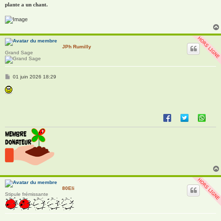
plante a un chant.
JPh Rumilly
Grand Sage
M
01 juin 2026 18:29
e
s
s
a
g
e
80Eli
Stipule frémissante