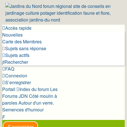
Accès rapide
Nouvelles
Carte des Membres
Sujets sans réponse
Sujets actifs
Rechercher
FAQ
Connexion
S’enregistrer
Portail
Index du forum
Les
Forums JDN
Côté moulin à
paroles
Autour d'un verre.
Semences d'humour
Rechercher
S’enregistrer