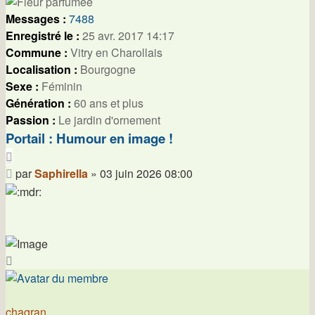
Messages :
7488
Enregistré le :
25 avr. 2017 14:17
Commune :
Vitry en Charollais
Localisation :
Bourgogne
Sexe :
Féminin
Génération :
60 ans et plus
Passion :
Le jardin d'ornement
Portail : Humour en image !
Citer
Message
par
Saphirella
»
03 juin 2026 08:00
Haut
chagran