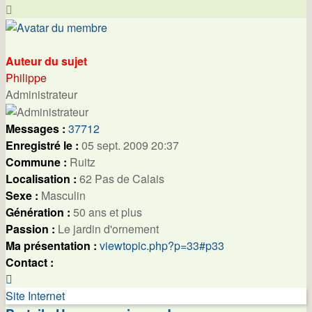
Haut
Auteur du sujet
Philippe
Administrateur
Messages :
37712
Enregistré le :
05 sept. 2009 20:37
Commune :
Ruitz
Localisation :
62 Pas de Calais
Sexe :
Masculin
Génération :
50 ans et plus
Passion :
Le jardin d'ornement
Ma présentation :
viewtopic.php?p=33#p33
Contact :
Contacter
Philippe
Site Internet