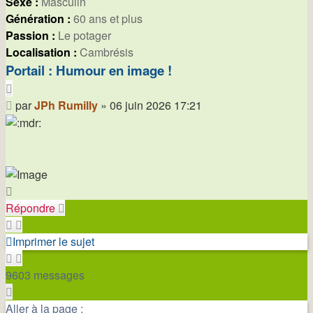
Sexe :
Masculin
Génération :
60 ans et plus
Passion :
Le potager
Localisation :
Cambrésis
Portail : Humour en image !
Citer
Message
par
JPh Rumilly
»
06 juin 2026 17:21
Haut
Répondre
Imprimer le sujet
9603 messages
Page
1145
Aller à la page :