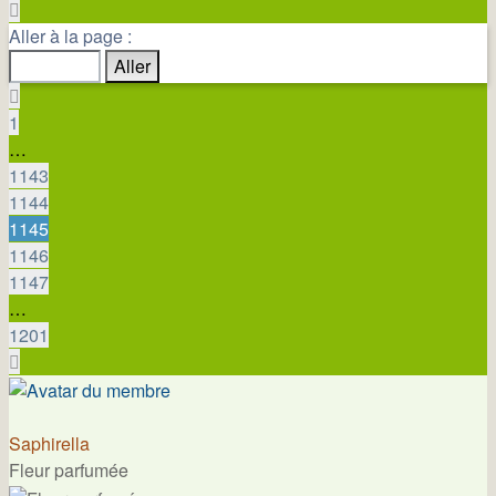
Page
1145
Aller à la page :
sur
1201
Précédente
1
…
1143
1144
1145
1146
1147
…
1201
Suivante
Saphirella
Fleur parfumée