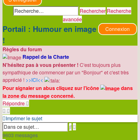
Rechercher
Recherche
avancée
Portail : Humour en image
Connexion
!
Règles du forum
Rappel de la Charte
N'hésitez pas à vous présenter !
C'est toujours plus
sympathique de commencer par un "Bonjour" et c'est très
apprécié !
>>ICI<<
Pour signaler un abus cliquez sur l'icône
dans
la zone du message concerné.
Répondre
Imprimer le sujet
Recherche
Rechercher
avancée
9603 messages