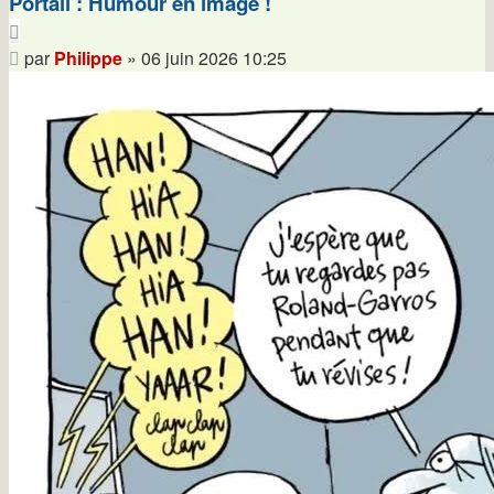
Portail : Humour en image !
Citer
Message
par
Philippe
»
06 juin 2026 10:25