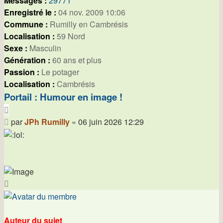
Messages :
29771
Enregistré le :
04 nov. 2009 10:06
Commune :
Rumilly en Cambrésis
Localisation :
59 Nord
Sexe :
Masculin
Génération :
60 ans et plus
Passion :
Le potager
Localisation :
Cambrésis
Portail : Humour en image !
Citer
Message
par
JPh Rumilly
»
06 juin 2026 12:29
Haut
Auteur du sujet