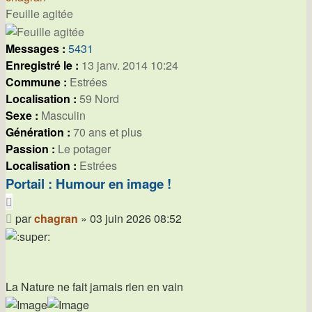
Feuille agitée
Messages :
5431
Enregistré le :
13 janv. 2014 10:24
Commune :
Estrées
Localisation :
59 Nord
Sexe :
Masculin
Génération :
70 ans et plus
Passion :
Le potager
Localisation :
Estrées
Portail : Humour en image !
Citer
Message
par
chagran
»
03 juin 2026 08:52
La Nature ne fait jamais rien en vain