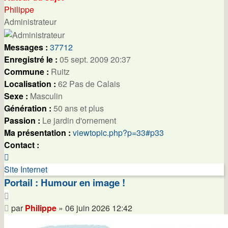
Philippe
Administrateur
Messages :
37712
Enregistré le :
05 sept. 2009 20:37
Commune :
Ruitz
Localisation :
62 Pas de Calais
Sexe :
Masculin
Génération :
50 ans et plus
Passion :
Le jardin d'ornement
Ma présentation :
viewtopic.php?p=33#p33
Contact :
Contacter
Philippe
Site Internet
Portail : Humour en image !
Citer
Message
par
Philippe
»
06 juin 2026 12:42