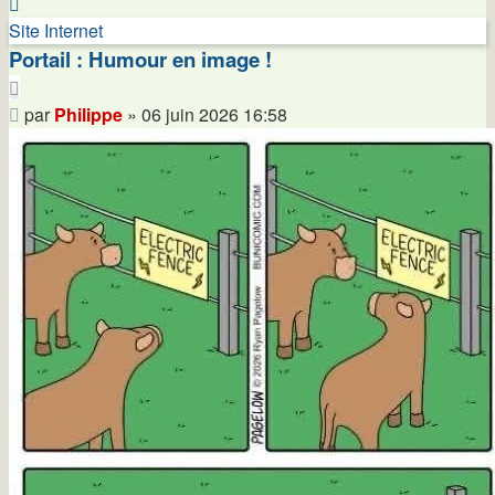
Contacter
Philippe
Site Internet
Portail : Humour en image !
Citer
Message
par
Philippe
»
06 juin 2026 16:58