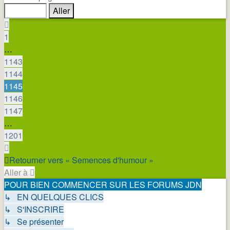
sur
1201
Précédente
1
…
1143
1144
1145
1146
1147
…
1201
Suivante
Retourner vers « Semences d'humour »
Aller à
POUR BIEN COMMENCER SUR LES FORUMS JDN
↳ EN QUELQUES CLICS
↳ S'INSCRIRE
↳ Se présenter