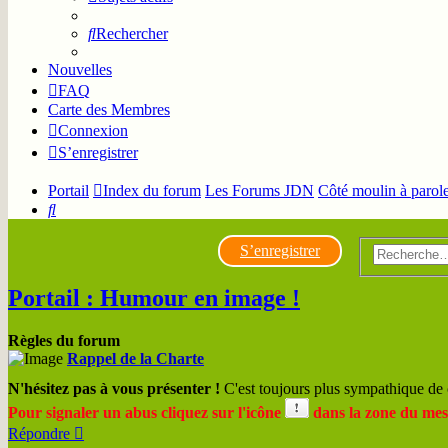
Rechercher
Nouvelles
FAQ
Carte des Membres
Connexion
S’enregistrer
Portail
Index du forum
Les Forums JDN
Côté moulin à parol
Rechercher
S’enregistrer
Portail : Humour en image !
Règles du forum
Rappel de la Charte
N'hésitez pas à vous présenter !
C'est toujours plus sympathique de 
Pour signaler un abus cliquez sur l'icône
dans la zone du mes
Répondre