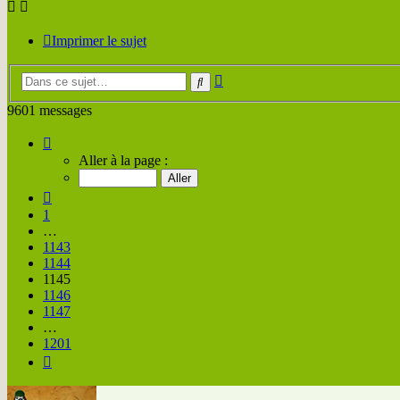
Imprimer le sujet
Recherche
Rechercher
avancée
9601 messages
Page
1145
Aller à la page :
sur
1201
Précédente
1
…
1143
1144
1145
1146
1147
…
1201
Suivante