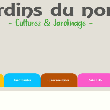
Jardinautes
Trocs-services
Site JDN