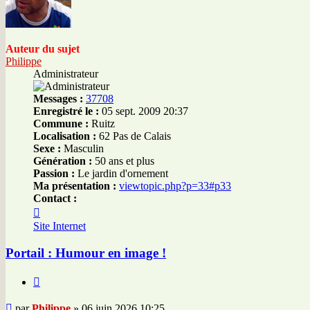
Auteur du sujet
Philippe
Administrateur
Messages :
37708
Enregistré le :
05 sept. 2009 20:37
Commune :
Ruitz
Localisation :
62 Pas de Calais
Sexe :
Masculin
Génération :
50 ans et plus
Passion :
Le jardin d'ornement
Ma présentation :
viewtopic.php?p=33#p33
Contact :
Contacter
Philippe
Site Internet
Portail : Humour en image !
Citer
Message
par
Philippe
»
06 juin 2026 10:25