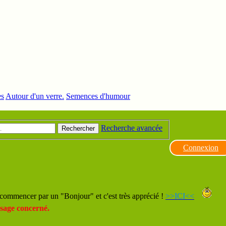
es
Autour d'un verre.
Semences d'humour
Recherche avancée
Rechercher
Connexion
commencer par un "Bonjour" et c'est très apprécié !
>>ICI<<
sage concerné.