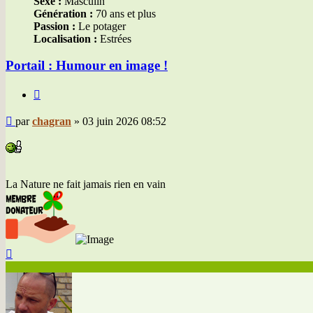
Sexe :
Masculin
Génération :
70 ans et plus
Passion :
Le potager
Localisation :
Estrées
Portail : Humour en image !
Citer
Message
par
chagran
»
03 juin 2026 08:52
La Nature ne fait jamais rien en vain
Haut