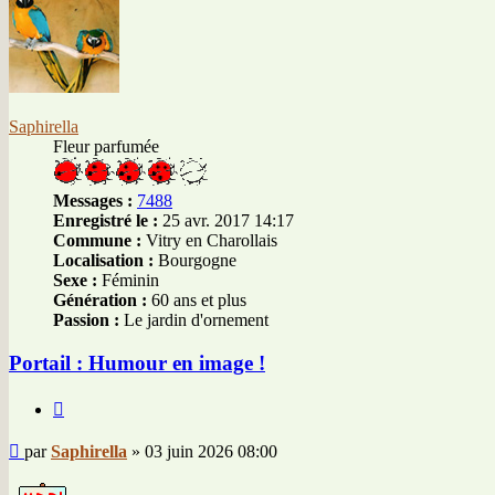
Saphirella
Fleur parfumée
Messages :
7488
Enregistré le :
25 avr. 2017 14:17
Commune :
Vitry en Charollais
Localisation :
Bourgogne
Sexe :
Féminin
Génération :
60 ans et plus
Passion :
Le jardin d'ornement
Portail : Humour en image !
Citer
Message
par
Saphirella
»
03 juin 2026 08:00