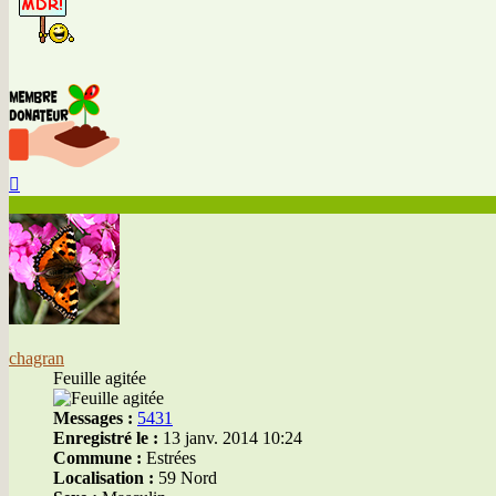
Haut
chagran
Feuille agitée
Messages :
5431
Enregistré le :
13 janv. 2014 10:24
Commune :
Estrées
Localisation :
59 Nord