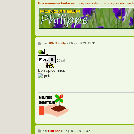
Une mauvaise herbe est une plante dont on n'a pas encore tr
M
par
JPh Rumilly
»
06 juin 2026 12:31
e
s
s
a
Chef.
g
e
Bon après-midi.
M
par
Philippe
»
06 juin 2026 12:42