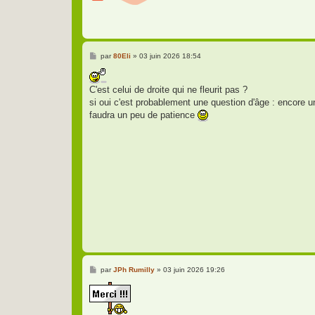
M
par
80Eli
»
03 juin 2026 18:54
e
s
s
C'est celui de droite qui ne fleurit pas ?
a
g
si oui c'est probablement une question d'âge : encore un 
e
faudra un peu de patience
M
par
JPh Rumilly
»
03 juin 2026 19:26
e
s
s
a
g