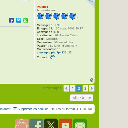
Philippe
Administrateur
Messages :
37708
Enregistré le :
05 sept. 2009 20:37
Commune :
Ruitz
Localisation :
62 Pas de Calais
Sexe :
Masculin
Génération :
50 ans et plus
Passion :
Le jardin d'ornement
Ma présentation :
viewtopic.php?p=33#p33
C
Contact :
o
n
t
a
c
t
H
e
r
a
P
1
2
3
u
Précédente
Suivante
22 messages
h
t
i
l
Aller à
i
p
p
ntacter
Supprimer les cookies
Heures au format
UTC+02:00
e
S
F
T
Y
C