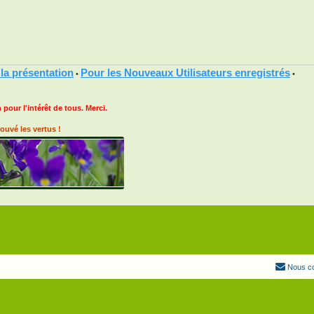
 la présentation
Pour les Nouveaux Utilisateurs enregistrés
•
•
 pour l'intérêt de tous. Merci.
ouvé les vertus !
Nous co