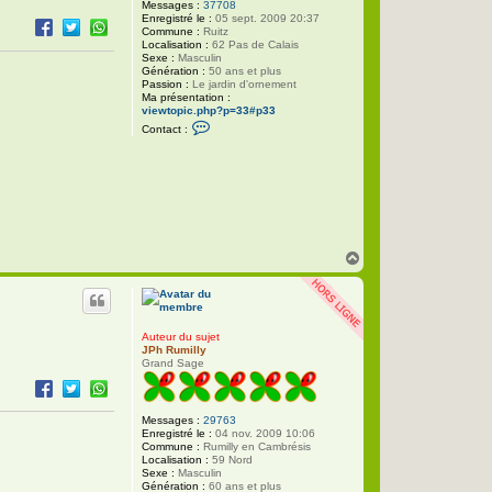
Messages :
37708
Enregistré le :
05 sept. 2009 20:37
Commune :
Ruitz
Localisation :
62 Pas de Calais
Sexe :
Masculin
Génération :
50 ans et plus
Passion :
Le jardin d'ornement
Ma présentation :
viewtopic.php?p=33#p33
C
Contact :
o
n
t
a
c
t
e
r
P
h
H
i
a
l
u
i
t
p
p
e
Auteur du sujet
JPh Rumilly
Grand Sage
Messages :
29763
Enregistré le :
04 nov. 2009 10:06
Commune :
Rumilly en Cambrésis
Localisation :
59 Nord
Sexe :
Masculin
Génération :
60 ans et plus