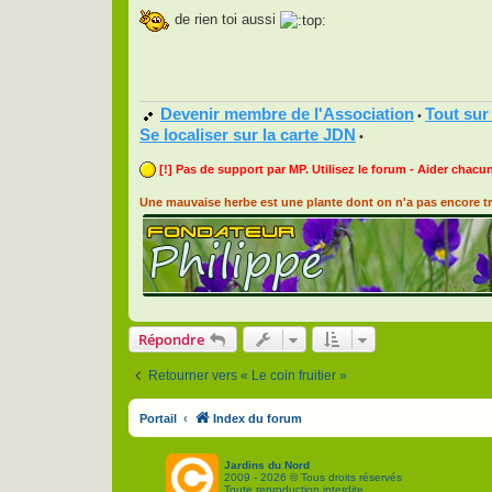
e
s
de rien toi aussi
s
a
g
e
Devenir membre de l'Association
Tout sur
•
Se localiser sur la carte JDN
•
[!] Pas de support par MP. Utilisez le forum - Aider chacun
Une mauvaise herbe est une plante dont on n'a pas encore tr
Répondre
Retourner vers « Le coin fruitier »
Portail
Index du forum
Jardins du Nord
2009 - 2026 © Tous droits réservés
Toute reproduction interdite