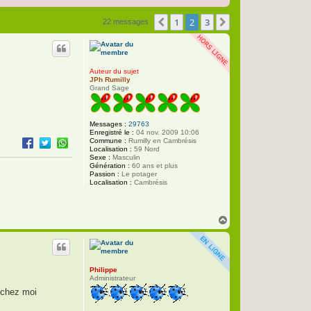
1
2
3
Précédente
Suivante
22 messages
Auteur du sujet
JPh Rumilly
Grand Sage
Messages :
29763
Enregistré le :
04 nov. 2009 10:06
Commune :
Rumilly en Cambrésis
Localisation :
59 Nord
Sexe :
Masculin
Génération :
60 ans et plus
Passion :
Le potager
Localisation :
Cambrésis
H
a
u
t
Philippe
Administrateur
r chez moi