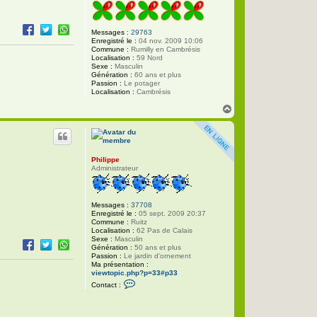
Messages :
29763
Enregistré le :
04 nov. 2009 10:06
Commune :
Rumilly en Cambrésis
Localisation :
59 Nord
Sexe :
Masculin
Génération :
60 ans et plus
Passion :
Le potager
Localisation :
Cambrésis
H
a
u
t
Philippe
Administrateur
Messages :
37708
Enregistré le :
05 sept. 2009 20:37
Commune :
Ruitz
Localisation :
62 Pas de Calais
Sexe :
Masculin
Génération :
50 ans et plus
Passion :
Le jardin d'ornement
Ma présentation :
viewtopic.php?p=33#p33
C
Contact :
o
n
t
a