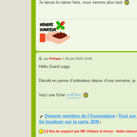
Je laisse la nature faire, nous verrons plus tard.
e
M
par
Philippe
»
06 juin 2026 10:46
e
s
Hello Grand sage,
s
a
g
Désolé en panne d’ordinateur depuis d’une semaine, je 
e
Voici une fiche
>>ICI<<
.
Devenir membre de l'Association
Tout sur
•
Se localiser sur la carte JDN
•
[!] Pas de support par MP. Utilisez le forum - Aider chacun