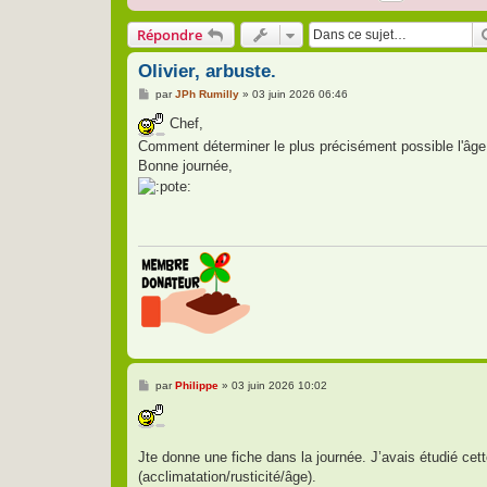
Répondre
Olivier, arbuste.
M
par
JPh Rumilly
»
03 juin 2026 06:46
e
s
Chef,
s
Comment déterminer le plus précisément possible l'âge d
a
g
Bonne journée,
e
M
par
Philippe
»
03 juin 2026 10:02
e
s
s
a
g
Jte donne une fiche dans la journée. J’avais étudié ce
e
(acclimatation/rusticité/âge).