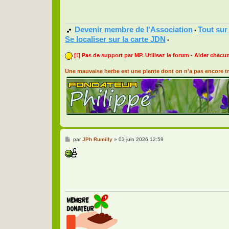
Devenir membre de l'Association
Tout sur
•
Se localiser sur la carte JDN
•
[!] Pas de support par MP. Utilisez le forum - Aider chacun
Une mauvaise herbe est une plante dont on n'a pas encore tr
M
par
JPh Rumilly
»
03 juin 2026 12:59
e
s
s
a
g
e