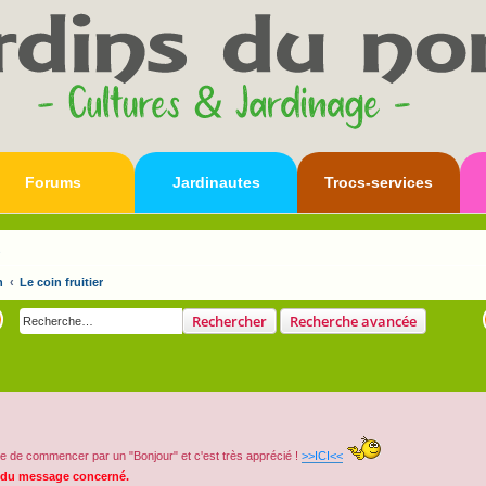
Forums
Jardinautes
Trocs-services
s
n
Le coin fruitier
Rechercher
Recherche avancée
e de commencer par un "Bonjour" et c'est très apprécié !
>>ICI<<
 du message concerné.