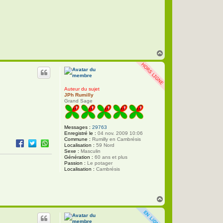
c
t
e
r
P
h
i
l
i
H
p
a
p
u
e
t
Auteur du sujet
JPh Rumilly
Grand Sage
Messages :
29763
Enregistré le :
04 nov. 2009 10:06
Commune :
Rumilly en Cambrésis
Localisation :
59 Nord
Sexe :
Masculin
Génération :
60 ans et plus
Passion :
Le potager
Localisation :
Cambrésis
H
a
u
t