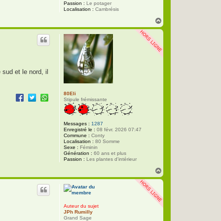
Passion :
Le potager
Localisation :
Cambrésis
H
a
u
t
sud et le nord, il
80Eli
Stipule frémissante
Messages :
1287
Enregistré le :
08 févr. 2026 07:47
Commune :
Conty
Localisation :
80 Somme
Sexe :
Féminin
Génération :
60 ans et plus
Passion :
Les plantes d'intérieur
H
a
u
t
Auteur du sujet
JPh Rumilly
Grand Sage