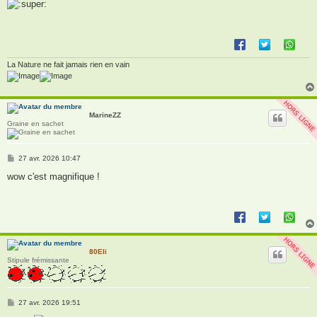
s
s
a
g
e
La Nature ne fait jamais rien en vain
MarineZZ
Graine en sachet
M
27 avr. 2026 10:47
e
s
wow c'est magnifique !
s
a
g
e
80Eli
Stipule frémissante
M
27 avr. 2026 19:51
e