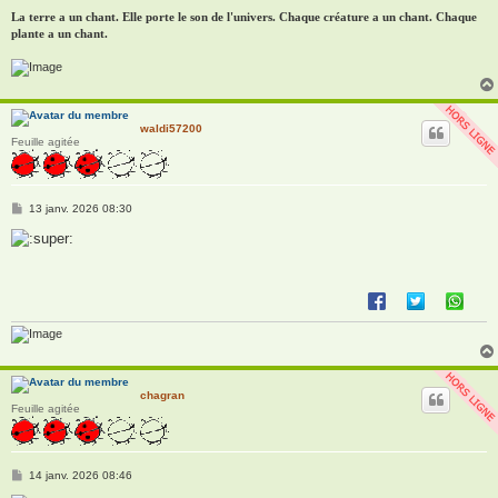
La terre a un chant. Elle porte le son de l'univers. Chaque créature a un chant. Chaque
plante a un chant.
waldi57200
Feuille agitée
M
13 janv. 2026 08:30
e
s
s
a
g
e
chagran
Feuille agitée
M
14 janv. 2026 08:46
e