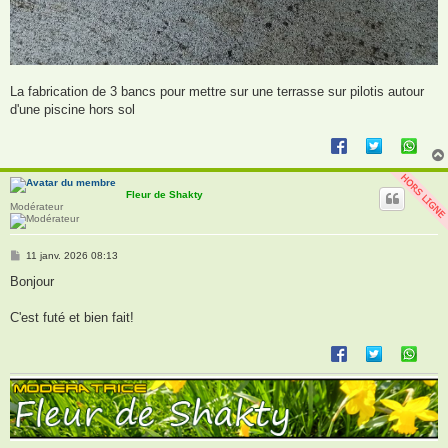
La fabrication de 3 bancs pour mettre sur une terrasse sur pilotis autour
d'une piscine hors sol
Fleur de Shakty
Modérateur
M
11 janv. 2026 08:13
e
s
Bonjour
s
a
g
C'est futé et bien fait!
e