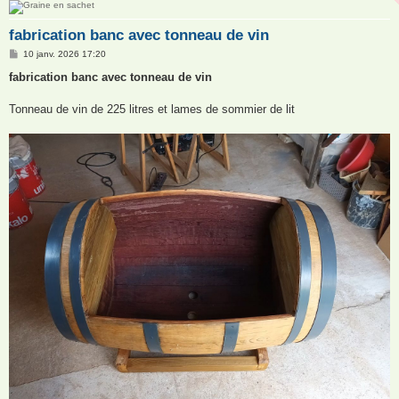
fabrication banc avec tonneau de vin
M
10 janv. 2026 17:20
e
s
fabrication banc avec tonneau de vin
s
a
g
Tonneau de vin de 225 litres et lames de sommier de lit
e