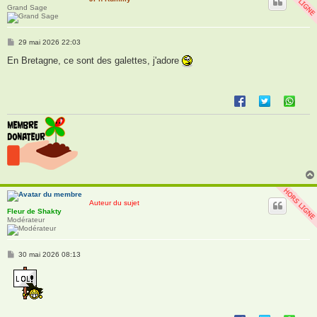
Grand Sage
M
29 mai 2026 22:03
e
s
En Bretagne, ce sont des galettes, j'adore
s
a
g
e
Auteur du sujet
Fleur de Shakty
Modérateur
M
30 mai 2026 08:13
e
s
s
a
g
e