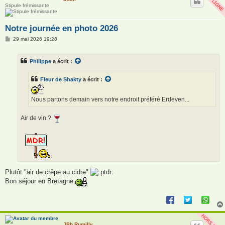
Stipule frémissante
Notre journée en photo 2026
M
29 mai 2026 19:28
e
s
s
Philippe
a écrit :
a
g
e
Fleur de Shakty
a écrit :
Nous partons demain vers notre endroit préféré Erdeven...
Air de vin ?
Plutôt "air de crêpe au cidre"
Bon séjour en Bretagne
JPh Rumilly