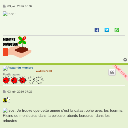
M
03 juin 2026 06:39
e
s
s
a
g
e
waldi57200
Feuille agitée
M
03 juin 2026 07:26
e
s
s
a
g
Je trouve que cette année s’est la catastrophe avec les fourmis.
e
Pleins de monticules dans la pelouse, abords bordures, dans les
arbustes.