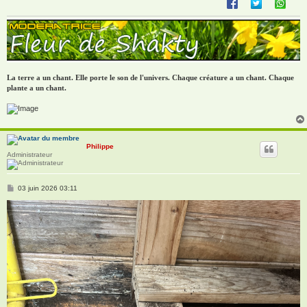
La terre a un chant. Elle porte le son de l'univers. Chaque créature a un chant. Chaque
plante a un chant.
Philippe
Administrateur
M
03 juin 2026 03:11
e
s
s
a
g
e