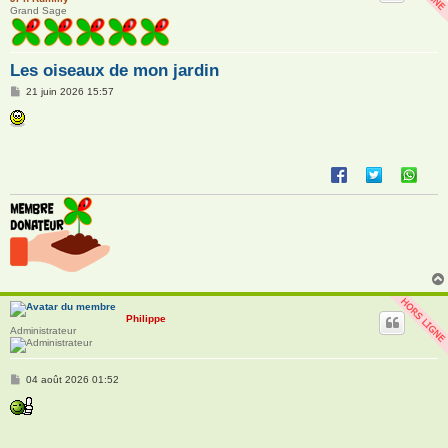
Grand Sage
Les oiseaux de mon jardin
M
21 juin 2026 15:57
e
s
s
a
g
e
Philippe
Administrateur
M
04 août 2026 01:52
e
s
s
a
g