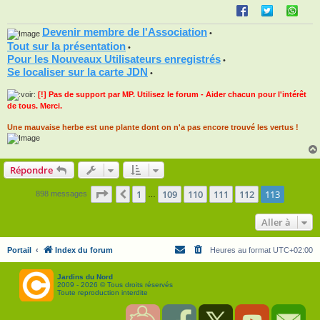
e
Devenir membre de l'Association
•
Tout sur la présentation
•
Pour les Nouveaux Utilisateurs enregistrés
•
Se localiser sur la carte JDN
•
[!] Pas de support par MP. Utilisez le forum - Aider chacun pour l'intérêt
de tous. Merci.
Une mauvaise herbe est une plante dont on n'a pas encore trouvé les vertus !
Répondre
Page
113
sur
113
1
109
110
111
112
113
Précédente
898 messages
…
Aller à
Portail
Index du forum
Heures au format
UTC+02:00
Jardins du Nord
2009 - 2026 © Tous droits réservés
Toute reproduction interdite