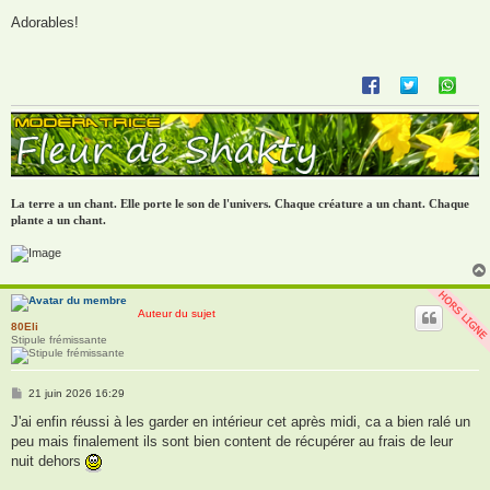
e
s
Adorables!
s
a
g
e
La terre a un chant. Elle porte le son de l'univers. Chaque créature a un chant. Chaque
plante a un chant.
Auteur du sujet
80Eli
Stipule frémissante
M
21 juin 2026 16:29
e
s
J'ai enfin réussi à les garder en intérieur cet après midi, ca a bien ralé un
s
peu mais finalement ils sont bien content de récupérer au frais de leur
a
g
nuit dehors
e