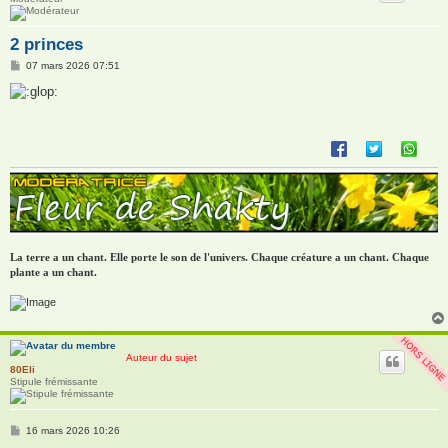
2 princes
M
07 mars 2026 07:51
e
s
s
a
g
e
La terre a un chant. Elle porte le son de l'univers. Chaque créature a un chant. Chaque
plante a un chant.
Auteur du sujet
80Eli
Stipule frémissante
M
16 mars 2026 10:26
e