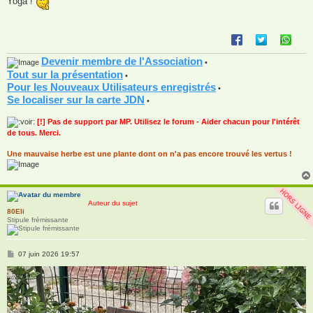
Yoga !
s
a
g
e
Devenir membre de l'Association
•
Tout sur la présentation
•
Pour les Nouveaux Utilisateurs enregistrés
•
Se localiser sur la carte JDN
•
[!] Pas de support par MP. Utilisez le forum - Aider chacun pour l'intérêt
de tous. Merci.
Une mauvaise herbe est une plante dont on n'a pas encore trouvé les vertus !
Auteur du sujet
80Eli
Stipule frémissante
M
07 juin 2026 19:57
e
s
s
a
g
e