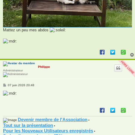
Mattez un peu mes abdos
Philippe
Administrateur
M
07 juin 2026 20:48
e
s
s
a
g
e
Devenir membre de l'Association
•
Tout sur la présentation
•
Pour les Nouveaux Utilisateurs enregistrés
•