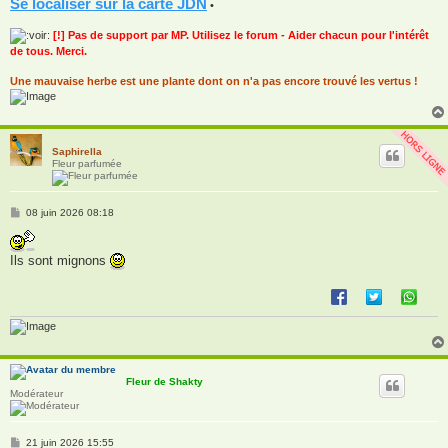
Se localiser sur la carte JDN
•
[!] Pas de support par MP. Utilisez le forum - Aider chacun pour l'intérêt
de tous. Merci.
Une mauvaise herbe est une plante dont on n'a pas encore trouvé les vertus !
Saphirella
Fleur parfumée
M
08 juin 2026 08:18
e
s
s
Ils sont mignons
a
g
e
Fleur de Shakty
Modérateur
M
21 juin 2026 15:55