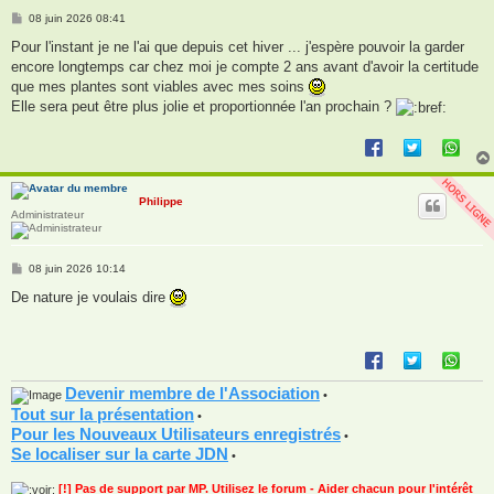
M
08 juin 2026 08:41
e
s
Pour l'instant je ne l'ai que depuis cet hiver ... j'espère pouvoir la garder
s
encore longtemps car chez moi je compte 2 ans avant d'avoir la certitude
a
g
que mes plantes sont viables avec mes soins
e
Elle sera peut être plus jolie et proportionnée l'an prochain ?
Philippe
Administrateur
M
08 juin 2026 10:14
e
s
De nature je voulais dire
s
a
g
e
Devenir membre de l'Association
•
Tout sur la présentation
•
Pour les Nouveaux Utilisateurs enregistrés
•
Se localiser sur la carte JDN
•
[!] Pas de support par MP. Utilisez le forum - Aider chacun pour l'intérêt