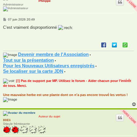
Philippe
Administrateur
M
07 juin 2026 20:49
e
s
C’est vraiment disproportionné
s
a
g
e
Devenir membre de l'Association
•
Tout sur la présentation
•
Pour les Nouveaux Utilisateurs enregistrés
•
Se localiser sur la carte JDN
•
[!] Pas de support par MP. Utilisez le forum - Aider chacun pour l'intérêt
de tous. Merci.
Une mauvaise herbe est une plante dont on n'a pas encore trouvé les vertus !
Auteur du sujet
80Eli
Stipule frémissante