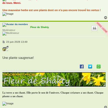
de tous. Merci.
Une mauvaise herbe est une plante dont on n'a pas encore trouvé les vertus !
Fleur de Shakty
Modérateur
M
23 juin 2026 13:49
e
s
s
a
g
Une plante saugrenue!
e
La terre a un chant. Elle porte le son de l'univers. Chaque créature a un chant. Chaque
plante a un chant.