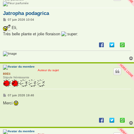
Jatropha podagrica
M
07 juin 2026 10:04
e
s
Eli,
s
Très belle plante et jolie floraison
a
g
e
Auteur du sujet
80Eli
Stipule frémissante
M
07 juin 2026 19:46
e
s
Merci
s
a
g
e