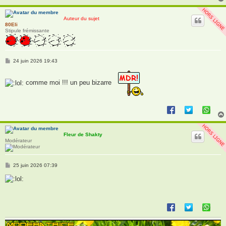
Auteur du sujet
80Eli
Stipule frémissante
M
24 juin 2026 19:43
e
s
s
comme moi !!! un peu bizarre
a
g
e
Fleur de Shakty
Modérateur
M
25 juin 2026 07:39
e
s
s
a
g
e