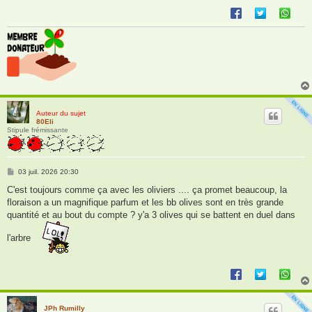
Auteur du sujet
80Eli
Stipule frémissante
M
03 juil. 2026 20:30
e
s
C'est toujours comme ça avec les oliviers .... ça promet beaucoup, la
s
floraison a un magnifique parfum et les bb olives sont en très grande
a
g
quantité et au bout du compte ? y'a 3 olives qui se battent en duel dans
e
l'arbre
JPh Rumilly