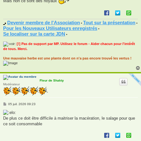
Mais non ce sont des noyaux
Devenir membre de l'Association
Tout sur la présentation
•
•
Pour les Nouveaux Utilisateurs enregistrés
•
Se localiser sur la carte JDN
•
[!] Pas de support par MP. Utilisez le forum - Aider chacun pour l'intérêt
de tous. Merci.
Une mauvaise herbe est une plante dont on n'a pas encore trouvé les vertus !
Fleur de Shakty
Modérateur
M
05 juil. 2026 09:23
e
s
s
De plus ce doit être difficile à maitriser la macération, le salage pour que
a
g
ce soit consommable
e