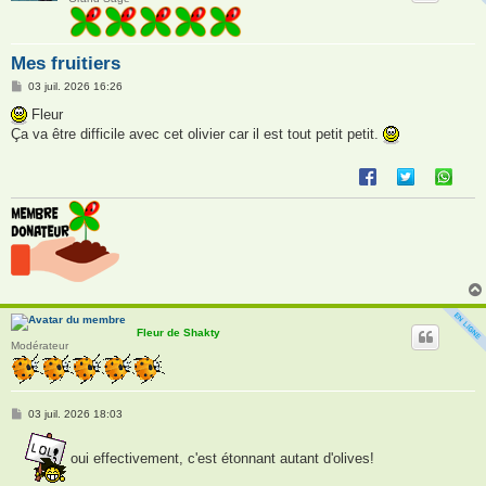
Mes fruitiers
M
03 juil. 2026 16:26
e
s
Fleur
s
Ça va être difficile avec cet olivier car il est tout petit petit.
a
g
e
Fleur de Shakty
Modérateur
M
03 juil. 2026 18:03
e
s
s
oui effectivement, c'est étonnant autant d'olives!
a
g