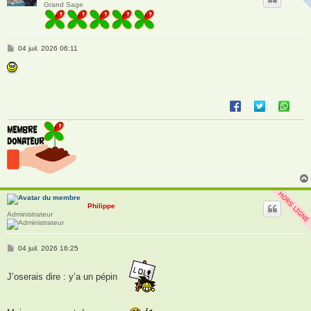
Grand Sage
M
04 juil. 2026 06:11
e
s
s
a
g
e
Philippe
Administrateur
M
04 juil. 2026 16:25
e
s
s
J’oserais dire : y’a un pépin
a
g
e