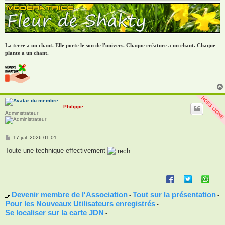
La terre a un chant. Elle porte le son de l'univers. Chaque créature a un chant. Chaque
plante a un chant.
Philippe
Administrateur
M
17 juil. 2026 01:01
e
s
Toute une technique effectivement
s
a
g
e
Devenir membre de l'Association
Tout sur la présentation
•
•
Pour les Nouveaux Utilisateurs enregistrés
•
Se localiser sur la carte JDN
•