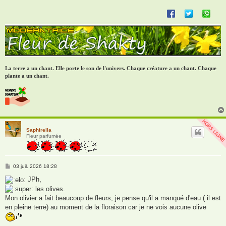
e
La terre a un chant. Elle porte le son de l'univers. Chaque créature a un chant. Chaque
plante a un chant.
Saphirella
Fleur parfumée
M
03 juil. 2026 18:28
e
s
JPh,
s
les olives.
a
g
Mon olivier a fait beaucoup de fleurs, je pense qu'il a manqué d'eau ( il est
e
en pleine terre) au moment de la floraison car je ne vois aucune olive