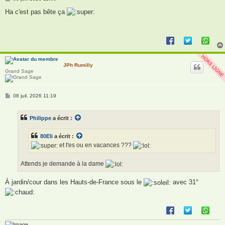
e
s
Ha c'est pas bête ça
s
a
g
e
JPh Rumilly
Grand Sage
M
08 juil. 2026 11:19
e
s
s
Philippe
a écrit :
a
g
e
80Eli
a écrit :
et t'es ou en vacances ???
Attends je demande à la dame
À jardin/cour dans les Hauts-de-France sous le
avec 31°