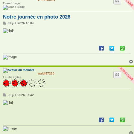
Grand Sage
Notre journée en photo 2026
M
07 juil. 2026 16:04
e
s
s
a
g
e
waldi57200
Feuille agitée
M
08 juil. 2026 07:42
e
s
s
a
g
e