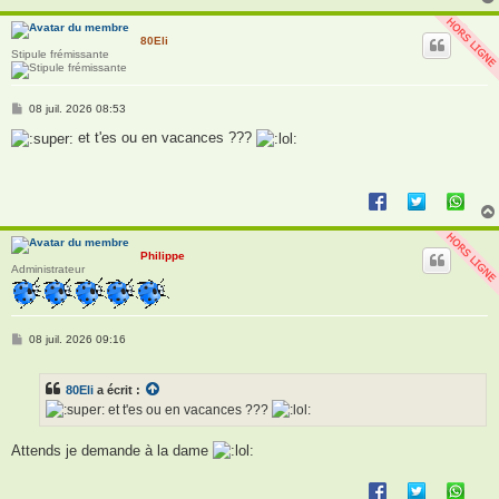
80Eli
Stipule frémissante
M
08 juil. 2026 08:53
e
s
et t'es ou en vacances ???
s
a
g
e
Philippe
Administrateur
M
08 juil. 2026 09:16
e
s
s
80Eli
a écrit :
a
g
et t'es ou en vacances ???
e
Attends je demande à la dame