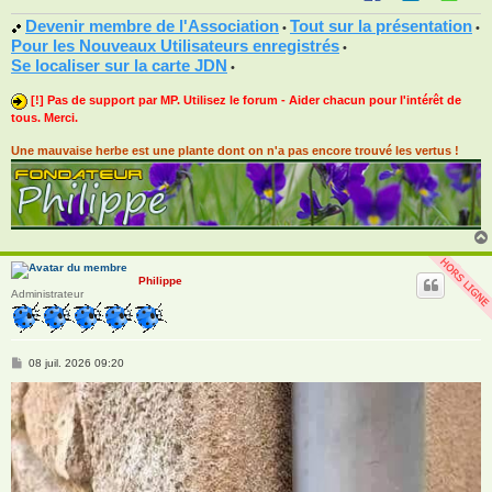
Devenir membre de l'Association
Tout sur la présentation
•
•
Pour les Nouveaux Utilisateurs enregistrés
•
Se localiser sur la carte JDN
•
[!] Pas de support par MP. Utilisez le forum - Aider chacun pour l'intérêt de
tous. Merci.
Une mauvaise herbe est une plante dont on n'a pas encore trouvé les vertus !
Philippe
Administrateur
M
08 juil. 2026 09:20
e
s
s
a
g
e