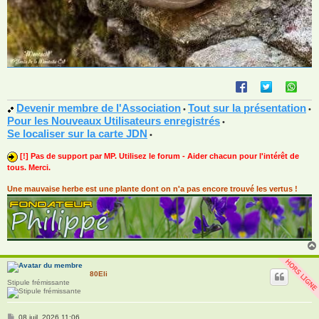
Devenir membre de l'Association
Tout sur la présentation
•
•
Pour les Nouveaux Utilisateurs enregistrés
•
Se localiser sur la carte JDN
•
[!] Pas de support par MP. Utilisez le forum - Aider chacun pour l'intérêt de
tous. Merci.
Une mauvaise herbe est une plante dont on n'a pas encore trouvé les vertus !
80Eli
Stipule frémissante
M
08 juil. 2026 11:06