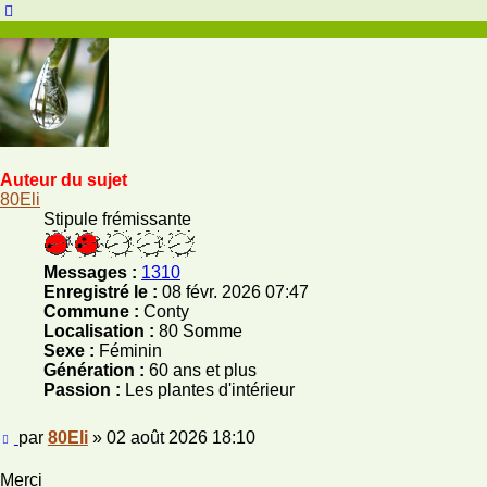
Haut
Auteur du sujet
80Eli
Stipule frémissante
Messages :
1310
Enregistré le :
08 févr. 2026 07:47
Commune :
Conty
Localisation :
80 Somme
Sexe :
Féminin
Génération :
60 ans et plus
Passion :
Les plantes d'intérieur
Message
par
80Eli
»
02 août 2026 18:10
Merci