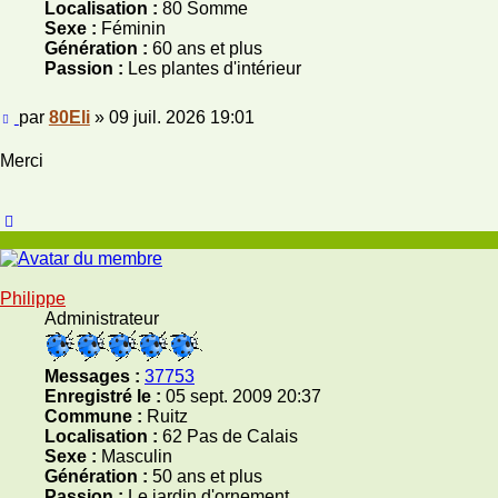
Localisation :
80 Somme
Sexe :
Féminin
Génération :
60 ans et plus
Passion :
Les plantes d'intérieur
Message
par
80Eli
»
09 juil. 2026 19:01
Merci
Haut
Philippe
Administrateur
Messages :
37753
Enregistré le :
05 sept. 2009 20:37
Commune :
Ruitz
Localisation :
62 Pas de Calais
Sexe :
Masculin
Génération :
50 ans et plus
Passion :
Le jardin d'ornement