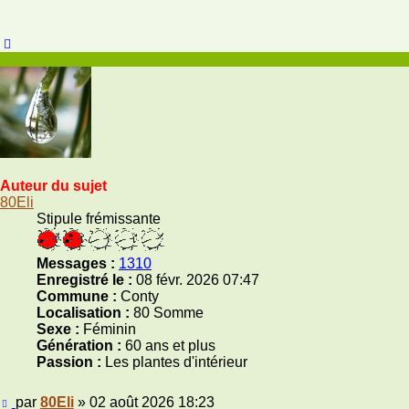
Haut
Auteur du sujet
80Eli
Stipule frémissante
Messages :
1310
Enregistré le :
08 févr. 2026 07:47
Commune :
Conty
Localisation :
80 Somme
Sexe :
Féminin
Génération :
60 ans et plus
Passion :
Les plantes d'intérieur
Message
par
80Eli
»
02 août 2026 18:23