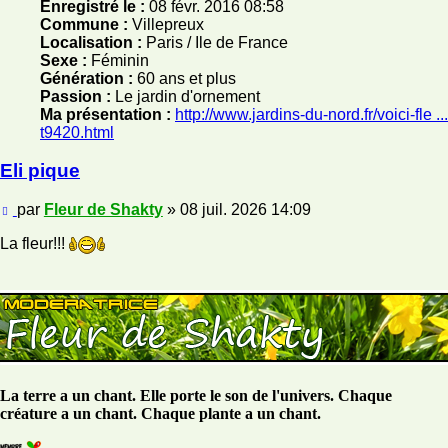
Enregistré le :
08 févr. 2016 08:58
Commune :
Villepreux
Localisation :
Paris / Ile de France
Sexe :
Féminin
Génération :
60 ans et plus
Passion :
Le jardin d'ornement
Ma présentation :
http://www.jardins-du-nord.fr/voici-fle ...
t9420.html
Eli pique
Message
par
Fleur de Shakty
»
08 juil. 2026 14:09
La fleur!!!
La terre a un chant. Elle porte le son de l'univers. Chaque
créature a un chant. Chaque plante a un chant.