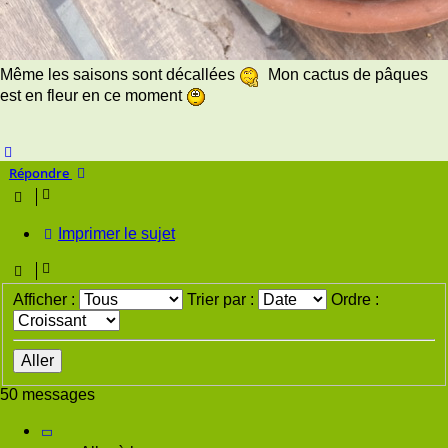
Même les saisons sont décallées
Mon cactus de pâques
est en fleur en ce moment
Haut
Répondre
Imprimer le sujet
Afficher :
Trier par :
Ordre :
50 messages
Page
5
sur
7