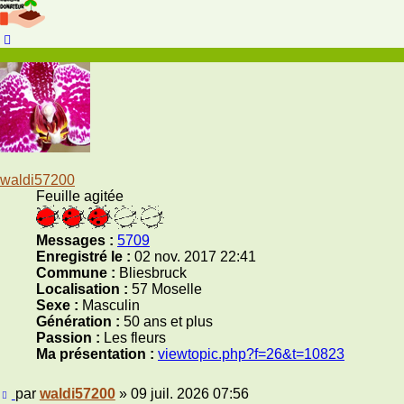
Haut
waldi57200
Feuille agitée
Messages :
5709
Enregistré le :
02 nov. 2017 22:41
Commune :
Bliesbruck
Localisation :
57 Moselle
Sexe :
Masculin
Génération :
50 ans et plus
Passion :
Les fleurs
Ma présentation :
viewtopic.php?f=26&t=10823
Message
par
waldi57200
»
09 juil. 2026 07:56