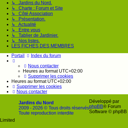
↳ Jardins du Nord.
↳ Charte : Forum et Site
↳ Côté Association
↳ Présentation.
↳ Actualité
↳ Entre vous
↳ Tablier de Jardinier.
↳ Nos listes.
LES FICHES DES MEMBRES
Portail
Index du forum
Nous contacter
Heures au format
UTC+02:00
Supprimer les cookies
Heures au format
UTC+02:00
Supprimer les cookies
Nous contacter
Développé par
Jardins du Nord
phpBB
® Forum
2009 - 2026 © Tous droits réservés
Software © phpBB
Toute reproduction interdite
Limited
Soutenir
Facebook
Twitter
YouTube
Con