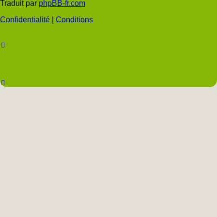
Traduit par
phpBB-fr.com
JDN
JDN
JDN
JDN
JD
Confidentialité
|
Conditions