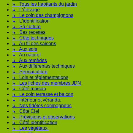
↳ Tous les habitants du jardin
↳ L'élevage
↳ Le coin des champignons
↳ L'identification
↳ Sa culture
↳ Ses recettes
↳ Côté techniques
↳ Au fil des saisons
↳ Aux sols
↳ Au naturel
↳ Aux remèdes
↳ Aux différentes techniques
↳ Permaculture
↳ Lois et réglementations
↳ Les fiches des membres JDN
↳ Côté maison
↳ Le coin terrasse et balcon
↳ Intérieur et véranda.
↳ Nos fidèles compagnons
↳ Côté Ciel
↳ Prévisions et observations
↳ Côté identification
↳ Les végétaux.