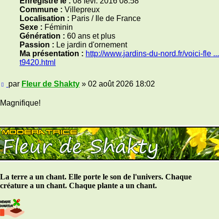
Enregistré le :
08 févr. 2016 08:58
Commune :
Villepreux
Localisation :
Paris / Ile de France
Sexe :
Féminin
Génération :
60 ans et plus
Passion :
Le jardin d'ornement
Ma présentation :
http://www.jardins-du-nord.fr/voici-fle ...
t9420.html
Message
par
Fleur de Shakty
»
02 août 2026 18:02
Magnifique!
La terre a un chant. Elle porte le son de l'univers. Chaque
créature a un chant. Chaque plante a un chant.