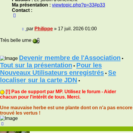
Ma présentation :
viewtopic.php?p=33#p33
Contact :
Contacter
Philippe
Message
par
Philippe
»
17 juil. 2026 01:00
Très belle urne
Devenir membre de l'Association
•
Tout sur la présentation
Pour les
•
Nouveaux Utilisateurs enregistrés
Se
•
localiser sur la carte JDN
•
[!] Pas de support par MP. Utilisez le forum - Aider
chacun pour l'intérêt de tous. Merci.
Une mauvaise herbe est une plante dont on n'a pas encore
trouvé les vertus !
Haut