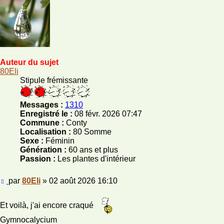
Auteur du sujet
80Eli
Stipule frémissante
Messages :
1310
Enregistré le :
08 févr. 2026 07:47
Commune :
Conty
Localisation :
80 Somme
Sexe :
Féminin
Génération :
60 ans et plus
Passion :
Les plantes d'intérieur
Message
par
80Eli
»
02 août 2026 16:10
Et voilà, j'ai encore craqué
Gymnocalycium