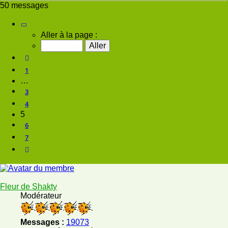
50 messages
Page
5
sur
7
Aller à la page :
Précédente
1
…
3
4
5
6
7
Suivante
Fleur de Shakty
Modérateur
Messages :
19073