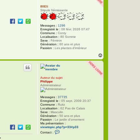
80Eli
Stipule frémissante
Messages :
1296
Enregistré le :
08 févr. 2026 07:47
Commune :
Conty
Localisation :
80 Somme
Sexe :
Féminin
Génération :
60 ans et plus
Passion :
Les plantes d'intérieur
H
a
u
t
Auteur du sujet
Philippe
Administrateur
Messages :
37735
Enregistré le :
05 sept. 2009 20:37
Commune :
Ruitz
Localisation :
62 Pas de Calais
Sexe :
Masculin
Génération :
50 ans et plus
Passion :
Le jardin d'ornement
Ma présentation :
viewtopic.php?p=33#p33
C
Contact :
o
•
n