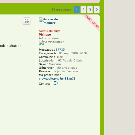
1
2
3
Suivante
19 messages
Auteur du sujet
Philippe
Administrateur
notre chaîne
Messages :
37735
Enregistré le :
05 sept. 2009 20:37
Commune :
Ruitz
Localisation :
62 Pas de Calais
Sexe :
Masculin
Génération :
50 ans et plus
Passion :
Le jardin d'ornement
Ma présentation :
viewtopic.php?p=33#p33
C
Contact :
o
n
t
a
c
t
e
r
P
h
i
l
i
p