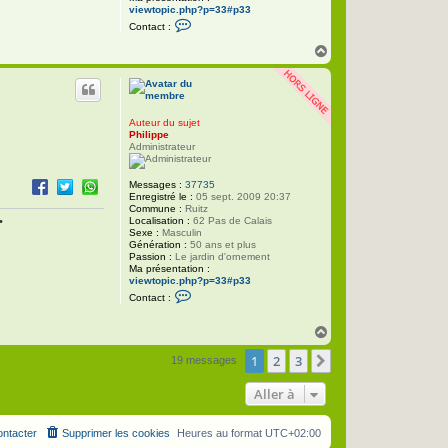
viewtopic.php?p=33#p33
C
Contact :
o
n
H
t
a
a
u
c
t
t
e
r
Auteur du sujet
P
Philippe
h
Administrateur
i
l
i
Messages :
37735
p
Enregistré le :
05 sept. 2009 20:37
p
Commune :
Ruitz
e
Localisation :
62 Pas de Calais
•
Sexe :
Masculin
Génération :
50 ans et plus
Passion :
Le jardin d'ornement
Ma présentation :
viewtopic.php?p=33#p33
C
Contact :
o
n
t
H
a
a
c
1
2
3
u
Suivante
19 messages
t
t
e
r
Aller à
P
h
i
ntacter
Supprimer les cookies
Heures au format
UTC+02:00
l
i