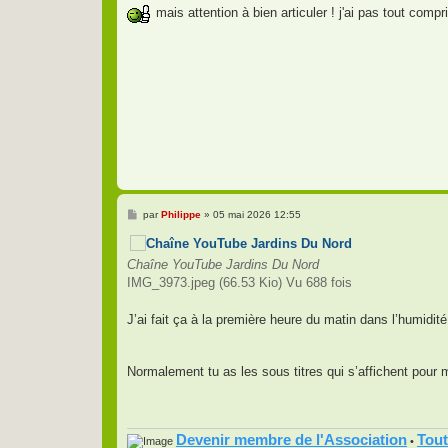
s
mais attention à bien articuler ! j'ai pas tout compr
s
a
g
e
M
par
Philippe
»
05 mai 2026 12:55
e
s
s
a
Chaîne YouTube Jardins Du Nord
g
IMG_3973.jpeg (66.53 Kio) Vu 688 fois
e
J’ai fait ça à la première heure du matin dans l’humidit
Normalement tu as les sous titres qui s’affichent pou
Devenir membre de l'Association
Tout
•