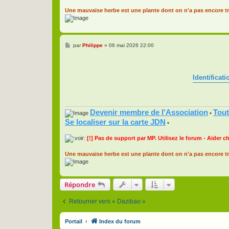
Une mauvaise herbe est une plante dont on n'a pas encore tr
M
par
Philippe
»
06 mai 2026 22:00
e
s
s
a
g
Identificat
e
Devenir membre de l'Association
Tout
•
Se localiser sur la carte JDN
•
[!] Pas de support par MP. Utilisez le forum - Aider c
Une mauvaise herbe est une plante dont on n'a pas encore tr
Répondre
Retourner vers « Dazibao »
Portail
Index du forum