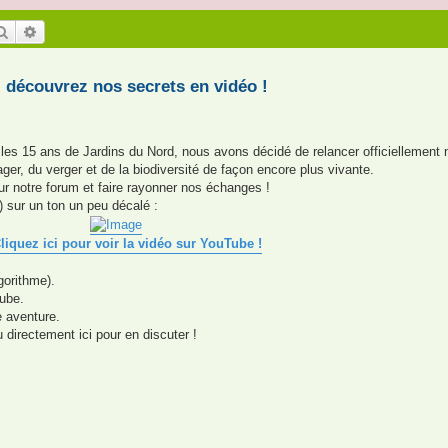
Rechercher
Recherche avancée
 découvrez nos secrets en vidéo !
 les 15 ans de Jardins du Nord, nous avons décidé de relancer officiellement 
er, du verger et de la biodiversité de façon encore plus vivante.
sur notre forum et faire rayonner nos échanges !
) sur un ton un peu décalé :
iquez ici pour voir la vidéo sur YouTube !
gorithme).
Tube.
e aventure.
directement ici pour en discuter !