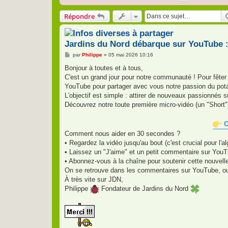
Répondre
Jardins du Nord débarque sur YouTube :
M
par
Philippe
»
05 mai 2026 10:16
e
s
Bonjour à toutes et à tous,
s
C'est un grand jour pour notre communauté ! Pour fêter
a
g
YouTube pour partager avec vous notre passion du potag
e
L'objectif est simple : attirer de nouveaux passionnés 
Découvrez notre toute première micro-vidéo (un "Short"
Cl
Comment nous aider en 30 secondes ?
• Regardez la vidéo jusqu'au bout (c'est crucial pour l'al
• Laissez un "J'aime" et un petit commentaire sur You
• Abonnez-vous à la chaîne pour soutenir cette nouvell
On se retrouve dans les commentaires sur YouTube, ou 
À très vite sur JDN,
Philippe
Fondateur de Jardins du Nord