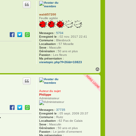
u
t
waldi57200
Feuille agitée
Messages :
5704
Enregistré le :
02 nov. 2017 22:41
Commune :
Bliesbruck
Localisation :
57 Moselle
Sexe :
Masculin
Génération :
50 ans et plus
Passion :
Les fleurs
Ma présentation :
viewtopic.php?f=26&t=10823
H
a
u
t
Auteur du sujet
Philippe
Administrateur
Messages :
37735
Enregistré le :
05 sept. 2009 20:37
Commune :
Ruitz
•
Localisation :
62 Pas de Calais
Sexe :
Masculin
Génération :
50 ans et plus
Passion :
Le jardin d'ornement
Ma présentation :