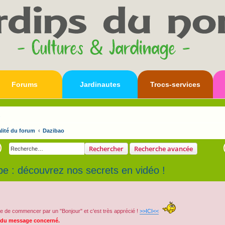
Forums
Jardinautes
Trocs-services
s
lité du forum
Dazibao
Rechercher
Recherche avancée
e : découvrez nos secrets en vidéo !
e de commencer par un "Bonjour" et c'est très apprécié !
>>ICI<<
 du message concerné.