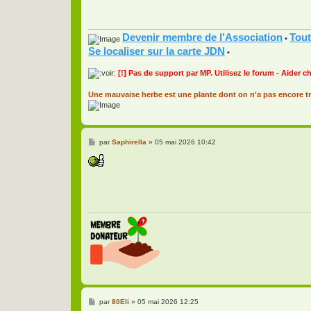
Devenir membre de l'Association
Tout
•
Se localiser sur la carte JDN
•
[!] Pas de support par MP. Utilisez le forum - Aider c
Une mauvaise herbe est une plante dont on n'a pas encore tr
M
par
Saphirella
»
05 mai 2026 10:42
e
s
s
a
g
e
M
par
80Eli
»
05 mai 2026 12:25
e