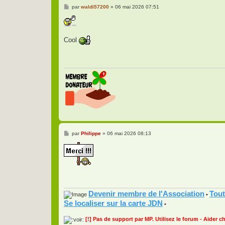
M
par
waldi57200
»
06 mai 2026 07:51
e
s
s
a
g
Cool
e
M
par
Philippe
»
06 mai 2026 08:13
e
s
s
a
g
e
Devenir membre de l'Association
Tout
•
Se localiser sur la carte JDN
•
[!] Pas de support par MP. Utilisez le forum - Aider c