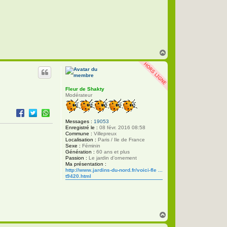
t
a
c
t
e
r
P
h
H
i
l
a
i
u
p
t
p
e
Fleur de Shakty
Modérateur
Messages :
19053
Enregistré le :
08 févr. 2016 08:58
Commune :
Villepreux
Localisation :
Paris / Ile de France
Sexe :
Féminin
Génération :
60 ans et plus
Passion :
Le jardin d'ornement
Ma présentation :
http://www.jardins-du-nord.fr/voici-fle ...
t9420.html
H
a