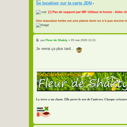
Se localiser sur la carte JDN
•
[!] Pas de support par MP. Utilisez le forum - Aider c
Une mauvaise herbe est une plante dont on n'a pas encore tr
M
par
Fleur de Shakty
»
05 mai 2026 13:31
e
s
Je verrai ça plus tard...
s
a
g
e
La terre a un chant. Elle porte le son de l'univers. Chaque créatu