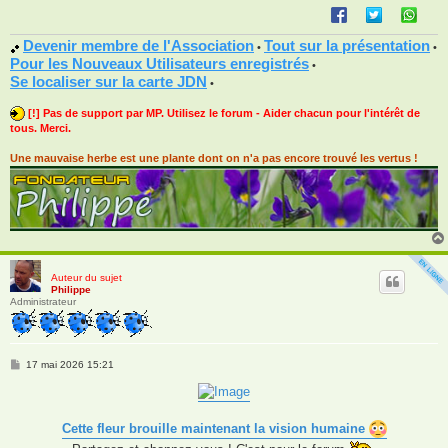
Devenir membre de l'Association
Tout sur la présentation
•
•
Pour les Nouveaux Utilisateurs enregistrés
•
Se localiser sur la carte JDN
•
[!] Pas de support par MP. Utilisez le forum - Aider chacun pour l'intérêt de
tous. Merci.
Une mauvaise herbe est une plante dont on n'a pas encore trouvé les vertus !
Auteur du sujet
Philippe
Administrateur
M
17 mai 2026 15:21
e
s
s
a
g
Cette fleur brouille maintenant la vision humaine
e