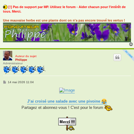
[!] Pas de support par MP. Utilisez le forum - Aider chacun pour l'intérêt de
tous. Merci.
Une mauvaise herbe est une plante dont on n'a pas encore trouvé les vertus !
Auteur du sujet
Philippe
Administrateur
M
14 mai 2026 11:04
e
s
s
a
g
J’ai croisé une salade avec une pivoine
e
Partagez et abonnez-vous ! C'est pour le forum