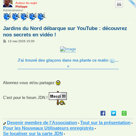
Auteur du sujet
Philippe
Administrateur
Jardins du Nord débarque sur YouTube : découvrez
nos secrets en vidéo !
M
13 mai 2026 15:00
e
s
s
a
g
J'ai trouvé des glaçons dans ma plante ce matin
...
e
»
Abonnez-vous et/ou partagez
C’est pour le forum JDN !
Devenir membre de l'Association
Tout sur la présentation
•
•
Pour les Nouveaux Utilisateurs enregistrés
•
Se localiser sur la carte JDN
•