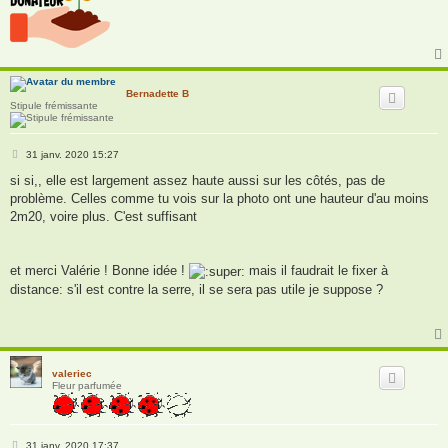
Bernadette B
Stipule frémissante
M
31 janv. 2020 15:27
e
s
si si,, elle est largement assez haute aussi sur les côtés, pas de
s
problème. Celles comme tu vois sur la photo ont une hauteur d'au moins
a
g
2m20, voire plus. C'est suffisant
e
et merci Valérie ! Bonne idée !
mais il faudrait le fixer à
distance: s'il est contre la serre, il se sera pas utile je suppose ?
valeriec
Fleur parfumée
M
31 janv. 2020 17:37