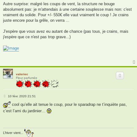
Autre surprise: malgré les coups de vent, la structure ne bouge
absolument pas: je m'attendais à une certaine souplesse mais non: c'est
vraiment du solide. Pour +/- 550€ elle vaut vraiment le coup ! Je crains
juste encore pour la grêle, on verra ...
J'espère que vous avez eu autant de chance (pas tous, je crains, mais
j'espère que ce n'est pas trop grave...)
valeriec
Fleur parfumée
M
10 févr. 2020 21:51
e
s
cool qu’elle ait tenue le coup, pour le sparadrap ne t’inquiète pas,
s
c’est l’ami du jardinier…
a
g
e
L’hiver vient...