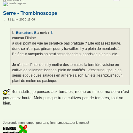
Serre - Trombinoscope
M
31 janv. 2020 11:06
e
s
s
Bernadette B
a écrit :
a
g
coucou Filaine
e
à quel point de vue ne serait-ce pas pratique ? Elle est assez haute,
donc ce n'est pas gênant pour y travailler. Il y a plein de montants à
l'intérieur auxquels on peut accrocher de supports de plantes, etc...
Je n'ai pas l'intention d'y mettre des tomates: la fermière voisine en
cultive de tellement bonnes, plein de variétés... c'est surtout pour les
semis et quelques salades en arrière saison. En été: les "izkus" et un
plant de melon ou pastèque...
Bernadette, je pensais aux tomates, même au milieu, ma serre n'est
pas assez haute! Mais puisque tu ne cultives pas de tomates, tout va
bien.
Je prends mon temps, pourtant, j'en manque...tout le temps!