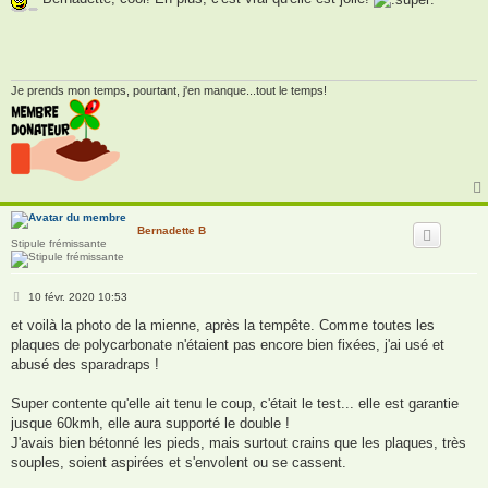
s
a
g
e
Je prends mon temps, pourtant, j'en manque...tout le temps!
Bernadette B
Stipule frémissante
M
10 févr. 2020 10:53
e
s
et voilà la photo de la mienne, après la tempête. Comme toutes les
s
plaques de polycarbonate n'étaient pas encore bien fixées, j'ai usé et
a
g
abusé des sparadraps !
e
Super contente qu'elle ait tenu le coup, c'était le test... elle est garantie
jusque 60kmh, elle aura supporté le double !
J'avais bien bétonné les pieds, mais surtout crains que les plaques, très
souples, soient aspirées et s'envolent ou se cassent.