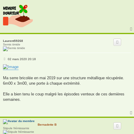
Laurent59268
Semis timide
M
02 mars 2020 20:18
e
s
s
a
g
Ma serre bricolée en mai 2019 sur une structure métallique récupérée.
e
6m00 x 3m00, une porte à chaque extrémité.
Elle a bien tenu le coup malgré les épisodes venteux de ces dernières
semaines.
Bernadette B
Stipule frémissante