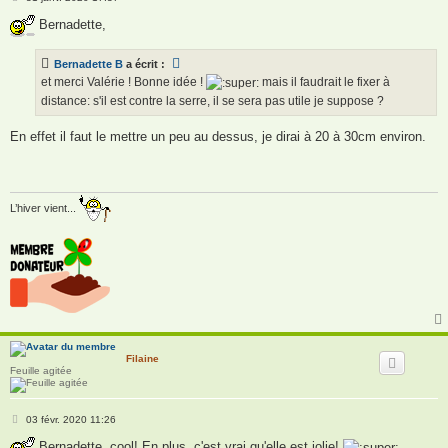
e
s
Bernadette,
s
a
g
Bernadette B
a écrit :
e
et merci Valérie ! Bonne idée !
mais il faudrait le fixer à
distance: s'il est contre la serre, il se sera pas utile je suppose ?
En effet il faut le mettre un peu au dessus, je dirai à 20 à 30cm environ.
L’hiver vient...
Filaine
Feuille agitée
M
03 févr. 2020 11:26
e
s
Bernadette, cool! En plus, c'est vrai qu'elle est jolie!