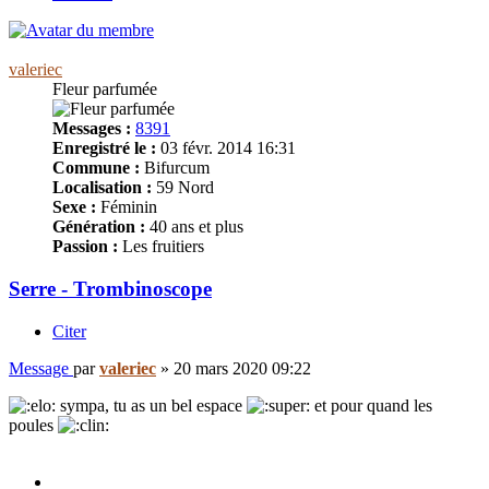
valeriec
Fleur parfumée
Messages :
8391
Enregistré le :
03 févr. 2014 16:31
Commune :
Bifurcum
Localisation :
59 Nord
Sexe :
Féminin
Génération :
40 ans et plus
Passion :
Les fruitiers
Serre - Trombinoscope
Citer
Message
par
valeriec
»
20 mars 2020 09:22
sympa, tu as un bel espace
et pour quand les
poules