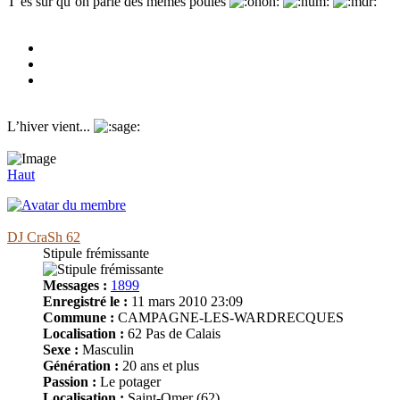
T’es sur qu’on parle des mêmes poules
L’hiver vient...
Haut
DJ CraSh 62
Stipule frémissante
Messages :
1899
Enregistré le :
11 mars 2010 23:09
Commune :
CAMPAGNE-LES-WARDRECQUES
Localisation :
62 Pas de Calais
Sexe :
Masculin
Génération :
20 ans et plus
Passion :
Le potager
Localisation :
Saint-Omer (62)