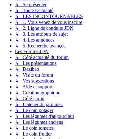
↳ Se présenter
↳ Toute l'actualité
↳ LES INCONTOURNABLES
↳ 1. Vous venez de vous inscrire
↳ 2. Ligne de conduite JDN
↳ 3. Les attributs de sujet
↳ 4. Les annonces
↳ 5. Recherche avançée
Les Forums JDN
↳ Côté actualité du forum
↳ Les présentations
↳ Dazibao
↳ Visite du forum
↳ Vos suggestions
↳ Aide et support
↳ Création graphique
↳ Côté jardin
↳ L'atelier du jardinier.
↳ Le coin potager
↳ Les légumes d'aujourd'hui
↳ Les légumes anciens
↳ Le coin tomates
↳ Le coin fruitier