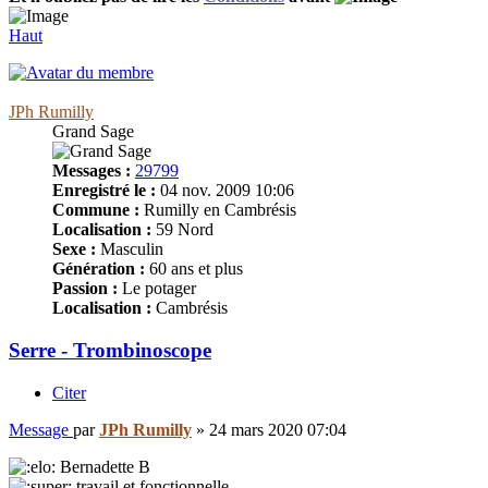
Haut
JPh Rumilly
Grand Sage
Messages :
29799
Enregistré le :
04 nov. 2009 10:06
Commune :
Rumilly en Cambrésis
Localisation :
59 Nord
Sexe :
Masculin
Génération :
60 ans et plus
Passion :
Le potager
Localisation :
Cambrésis
Serre - Trombinoscope
Citer
Message
par
JPh Rumilly
»
24 mars 2020 07:04
Bernadette B
travail et fonctionnelle.