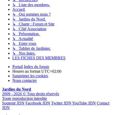
↳ Liste des membres.
Accueil
↳ Qui sommes nous ?
↳ Jardins du Nord.
↳ Charte : Forum et Site
↳ Côté Association
↳ Présentation.
↳ Actualité
↳ Entre vous
↳ Tablier de Jardinier.
↳ Nos listes.
LES FICHES DES MEMBRES
Portail
Index du forum
Heures au format
UTC+02:00
Supprimer les cookies
Nous contacter
Jardins du Nord
2009 - 2026 © Tous droits réservés
Toute reproduction interdite
Soutenir JDN
Facebook JDN
Twitter JDN
YouTube JDN
Contact
JDN