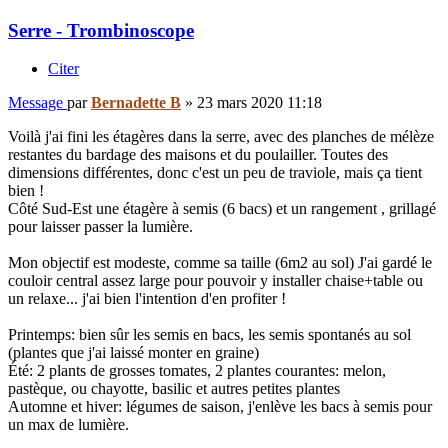
Serre - Trombinoscope
Citer
Message
par
Bernadette B
»
23 mars 2020 11:18
Voilà j'ai fini les étagères dans la serre, avec des planches de mélèze
restantes du bardage des maisons et du poulailler. Toutes des
dimensions différentes, donc c'est un peu de traviole, mais ça tient
bien !
Côté Sud-Est une étagère à semis (6 bacs) et un rangement , grillagé
pour laisser passer la lumière.
Mon objectif est modeste, comme sa taille (6m2 au sol) J'ai gardé le
couloir central assez large pour pouvoir y installer chaise+table ou
un relaxe... j'ai bien l'intention d'en profiter !
Printemps: bien sûr les semis en bacs, les semis spontanés au sol
(plantes que j'ai laissé monter en graine)
Été: 2 plants de grosses tomates, 2 plantes courantes: melon,
pastèque, ou chayotte, basilic et autres petites plantes
Automne et hiver: légumes de saison, j'enlève les bacs à semis pour
un max de lumière.