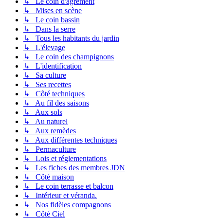
↳ Le coin d'agrément
↳ Mises en scène
↳ Le coin bassin
↳ Dans la serre
↳ Tous les habitants du jardin
↳ L'élevage
↳ Le coin des champignons
↳ L'identification
↳ Sa culture
↳ Ses recettes
↳ Côté techniques
↳ Au fil des saisons
↳ Aux sols
↳ Au naturel
↳ Aux remèdes
↳ Aux différentes techniques
↳ Permaculture
↳ Lois et réglementations
↳ Les fiches des membres JDN
↳ Côté maison
↳ Le coin terrasse et balcon
↳ Intérieur et véranda.
↳ Nos fidèles compagnons
↳ Côté Ciel