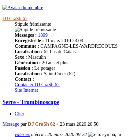
DJ CraSh 62
Stipule frémissante
Messages :
1899
Enregistré le :
11 mars 2010 23:09
Commune :
CAMPAGNE-LES-WARDRECQUES
Localisation :
62 Pas de Calais
Sexe :
Masculin
Génération :
20 ans et plus
Passion :
Le potager
Localisation :
Saint-Omer (62)
Contact :
Contacter DJ CraSh 62
Site Internet
Serre - Trombinoscope
Citer
Message
par
DJ CraSh 62
»
23 mars 2020 20:50
valeriec
a écrit :
20 mars 2020 09:22
sympa, tu