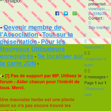
présentation :
viewtopic.p
p=33#p33
Contact :
Contacter
Devenir membre de
Philippe
Site Internet
l'Association
Tout sur la
•
Haut
présentation
Pour les
Haut
•
Nouveaux Utilisateurs
Verrouillé
enregistrés
Se localiser sur
•
Imprimer le
la carte JDN
•
sujet
[!] Pas de support par MP. Utilisez le
3 messages •
forum - Aider chacun pour l'intérêt de
Page
1
sur
1
tous. Merci.
Retourner
vers
Une mauvaise herbe est une plante
dont on n'a pas encore trouvé les