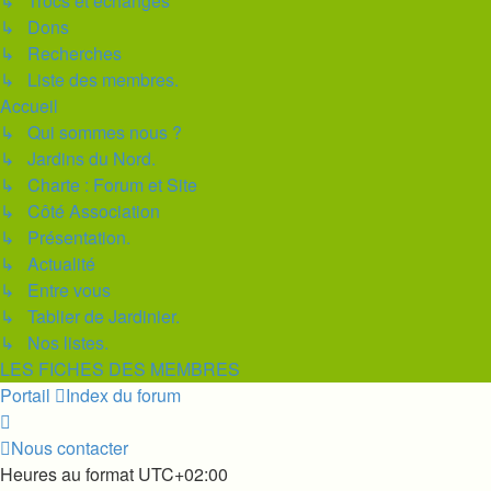
↳ Trocs et échanges
↳ Dons
↳ Recherches
↳ Liste des membres.
Accueil
↳ Qui sommes nous ?
↳ Jardins du Nord.
↳ Charte : Forum et Site
↳ Côté Association
↳ Présentation.
↳ Actualité
↳ Entre vous
↳ Tablier de Jardinier.
↳ Nos listes.
LES FICHES DES MEMBRES
Portail
Index du forum
Nous contacter
Heures au format
UTC+02:00