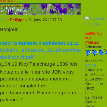
vertus !
Message
par
Philippe
»
31 janv. 2012 17:23
Bonjour,
Auteur du
sujet
Philippe
voici le bulletin d'adhésion 2012.
Administrateur
Bulletin_adhesion_2012©Jardins-
du-Nord.fr.pdf
Messages :
(104.19 Kio) Téléchargé 1336 fois
37715
Enregistré
Notez que le futur site JDN vous
le :
05 sept.
proposera un espace membre
2009 20:37
Commune :
riche et complet très
Ruitz
prochainement. Encore un peu de
Localisation :
62 Pas de
patience !
Calais
Sexe :