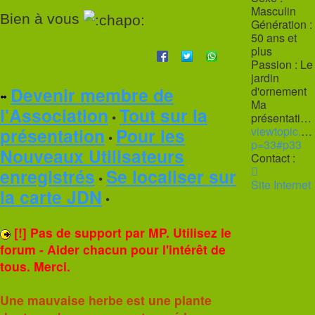
Masculin
Bien à vous
Génération :
50 ans et
plus
Passion :
Le
jardin
Devenir membre de
d'ornement
Ma
l'Association
Tout sur la
•
présentation :
présentation
Pour les
viewtopic.p
•
p=33#p33
Nouveaux Utilisateurs
Contact :
Contacter
enregistrés
Se localiser sur
•
Philippe
Site Internet
la carte JDN
•
[!] Pas de support par MP. Utilisez le
forum - Aider chacun pour l'intérêt de
tous. Merci.
Une mauvaise herbe est une plante