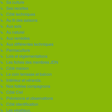
↳ Sa culture
↳ Ses recettes
↳ Côté techniques
↳ Au fil des saisons
↳ Aux sols
↳ Au naturel
↳ Aux remèdes
↳ Aux différentes techniques
↳ Permaculture
↳ Lois et réglementations
↳ Les fiches des membres JDN
↳ Côté maison
↳ Le coin terrasse et balcon
↳ Intérieur et véranda.
↳ Nos fidèles compagnons
↳ Côté Ciel
↳ Prévisions et observations
↳ Côté identification
↳ Les végétaux.