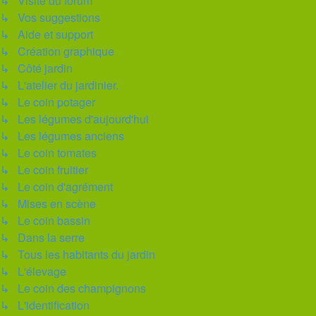
↳ Visite du forum
↳ Vos suggestions
↳ Aide et support
↳ Création graphique
↳ Côté jardin
↳ L'atelier du jardinier.
↳ Le coin potager
↳ Les légumes d'aujourd'hui
↳ Les légumes anciens
↳ Le coin tomates
↳ Le coin fruitier
↳ Le coin d'agrément
↳ Mises en scène
↳ Le coin bassin
↳ Dans la serre
↳ Tous les habitants du jardin
↳ L'élevage
↳ Le coin des champignons
↳ L'identification