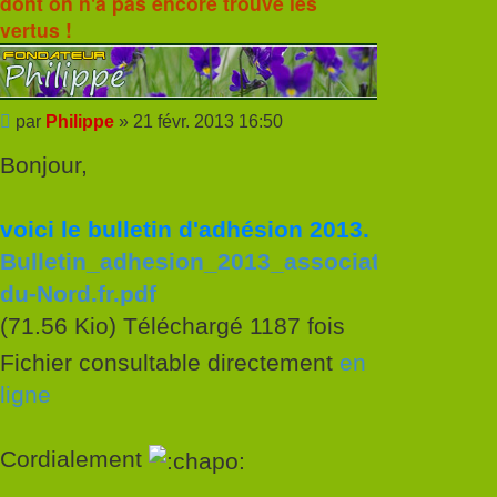
dont on n'a pas encore trouvé les
vertus !
Message
par
Philippe
»
21 févr. 2013 16:50
Bonjour,
voici le bulletin d'adhésion 2013.
Bulletin_adhesion_2013_association_©Jard
du-Nord.fr.pdf
(71.56 Kio) Téléchargé 1187 fois
Fichier consultable directement
en
ligne
Cordialement