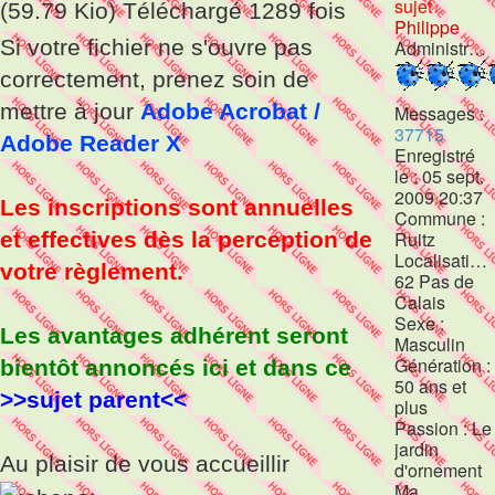
sujet
(59.79 Kio) Téléchargé 1289 fois
Philippe
Si votre fichier ne s'ouvre pas
Administrateur
correctement, prenez soin de
mettre à jour
Adobe Acrobat /
Messages :
37715
Adobe Reader X
Enregistré
le :
05 sept.
2009 20:37
Les inscriptions sont annuelles
Commune :
et effectives dès la perception de
Ruitz
Localisation :
votre règlement.
62 Pas de
Calais
Sexe :
Les avantages adhérent seront
Masculin
Génération :
bientôt annoncés ici et dans ce
50 ans et
>>sujet parent<<
plus
Passion :
Le
jardin
Au plaisir de vous accueillir
d'ornement
Ma