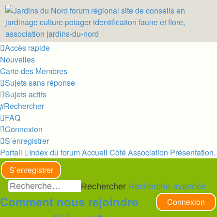
Accès rapide
Nouvelles
Carte des Membres
Sujets sans réponse
Sujets actifs
Rechercher
FAQ
Connexion
S’enregistrer
Portail
Index du forum
Accueil
Côté Association
Présentation.
S’enregistrer
Rechercher
Recherche avancée
Comment nous rejoindre
Connexion