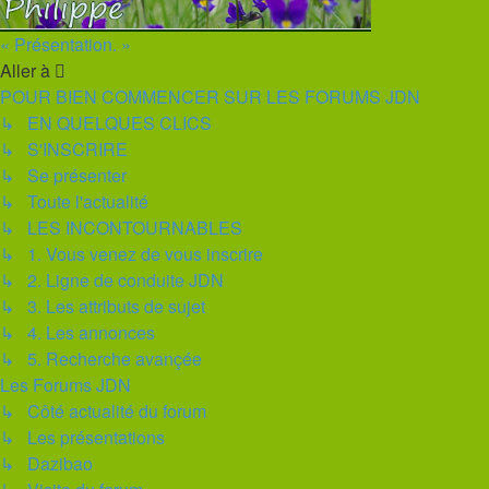
« Présentation. »
Aller à
POUR BIEN COMMENCER SUR LES FORUMS JDN
↳ EN QUELQUES CLICS
↳ S'INSCRIRE
↳ Se présenter
↳ Toute l'actualité
↳ LES INCONTOURNABLES
↳ 1. Vous venez de vous inscrire
↳ 2. Ligne de conduite JDN
↳ 3. Les attributs de sujet
↳ 4. Les annonces
↳ 5. Recherche avançée
Les Forums JDN
↳ Côté actualité du forum
↳ Les présentations
↳ Dazibao