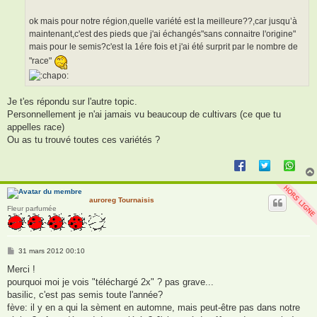
g
e
ok mais pour notre région,quelle variété est la meilleure??,car jusqu’à
maintenant,c'est des pieds que j'ai échangés"sans connaitre l'origine"
mais pour le semis?c'est la 1ére fois et j'ai été surprit par le nombre de
"race"
Je t'es répondu sur l'autre topic.
Personnellement je n'ai jamais vu beaucoup de cultivars (ce que tu
appelles race)
Ou as tu trouvé toutes ces variétés ?
auroreg Tournaisis
Fleur parfumée
M
31 mars 2012 00:10
e
s
Merci !
s
pourquoi moi je vois "téléchargé 2x" ? pas grave...
a
g
basilic, c'est pas semis toute l'année?
e
fève: il y en a qui la sèment en automne, mais peut-être pas dans notre