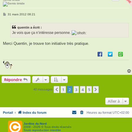
M
31 mars 2012 08:21
e
s
s
quentin a écrit :
a
g
Je vois que ça n’intéresse personne.
e
Merci Quentin, je trouve ton initiative très pratique.
Répondre
1
2
3
4
5
Précédente
Suivante
40 messages
Aller à
Portail
Index du forum
Heures au format
UTC+02:00
Jardins du Nord
2009 - 2026 © Tous droits réservés
Toute reproduction interdite