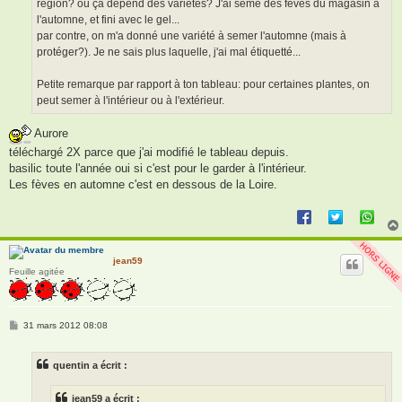
région? oû ça dépend des variétés? J'ai semé des fêves du magasin à
l'automne, et fini avec le gel...
par contre, on m'a donné une variété à semer l'automne (mais à
protéger?). Je ne sais plus laquelle, j'ai mal étiquetté...
Petite remarque par rapport à ton tableau: pour certaines plantes, on
peut semer à l'intérieur ou à l'extérieur.
Aurore
téléchargé 2X parce que j'ai modifié le tableau depuis.
basilic toute l'année oui si c'est pour le garder à l'intérieur.
Les fèves en automne c'est en dessous de la Loire.
jean59
Feuille agitée
M
31 mars 2012 08:08
e
s
s
quentin a écrit :
a
g
e
jean59 a écrit :