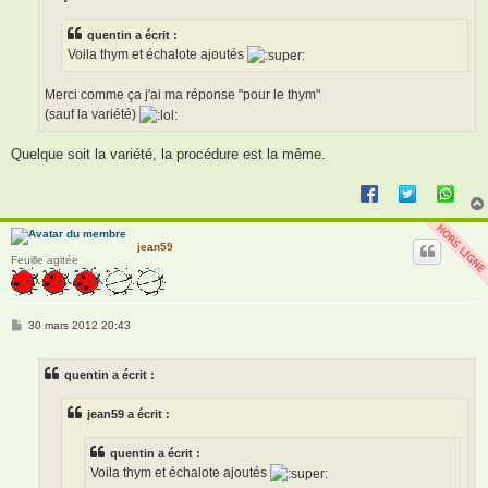
g
e
quentin a écrit :
Voila thym et échalote ajoutés
Merci comme ça j'ai ma réponse "pour le thym"
(sauf la variété)
Quelque soit la variété, la procédure est la même.
jean59
Feuille agitée
M
30 mars 2012 20:43
e
s
s
quentin a écrit :
a
g
e
jean59 a écrit :
quentin a écrit :
Voila thym et échalote ajoutés