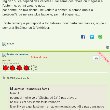
région? oû ça dépend des variétés? J'ai semé des fêves du magasin à
l'automne, et fini avec le gel...
par contre, on m'a donné une variété à semer l'automne (mais à
protéger?). Je ne sais plus laquelle, j'ai mal étiquetté...
Petite remarque par rapport à ton tableau: pour certaines plantes, on peut
semer à l'intérieur ou à l'extérieur.
Auteur du sujet
quentin
Fleur parfumée
M
31 mars 2012 01:33
e
s
s
auroreg Tournaisis a écrit :
a
g
Merci !
e
pourquoi moi je vois "téléchargé 2x" ? pas grave...
basilic, c'est pas semis toute l'année?
fève: il y en a qui la sèment en automne, mais peut-être pas dans notre