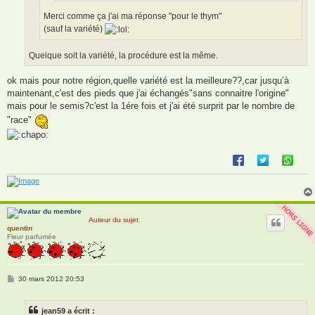
Merci comme ça j'ai ma réponse "pour le thym"
(sauf la variété)
Quelque soit la variété, la procédure est la même.
ok mais pour notre région,quelle variété est la meilleure??,car jusqu’à
maintenant,c'est des pieds que j'ai échangés"sans connaitre l'origine"
mais pour le semis?c'est la 1ére fois et j'ai été surprit par le nombre de
"race"
Auteur du sujet
quentin
Fleur parfumée
M
30 mars 2012 20:53
e
s
s
jean59 a écrit :
a