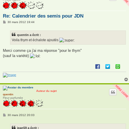
Re: Calendrier des semis pour JDN
M
30 mars 2012 19:44
e
s
s
quentin a écrit :
a
g
Voila thym et échalote ajoutés
e
Merci comme ça j'ai ma réponse "pour le thym"
(sauf la variété)
Auteur du sujet
quentin
Fleur parfumée
M
30 mars 2012 20:03
e
s
s
jean59 a écrit :
a