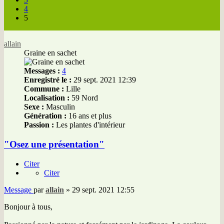
4
5
allain
Graine en sachet
Messages :
4
Enregistré le :
29 sept. 2021 12:39
Commune :
Lille
Localisation :
59 Nord
Sexe :
Masculin
Génération :
16 ans et plus
Passion :
Les plantes d'intérieur
"Osez une présentation"
Citer
Citer
Message
par
allain
»
29 sept. 2021 12:55
Bonjour à tous,