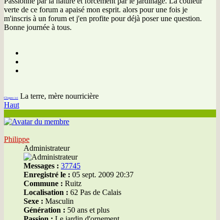
Passionné par la nature et forcément par le jardinage. La couleur
verte de ce forum a apaisé mon esprit. alors pour une fois je
m'inscris à un forum et j'en profite pour déjà poser une question.
Bonne journée à tous.
La terre, mère nourricière
Cliquez ici
Haut
Philippe
Administrateur
Messages :
37745
Enregistré le :
05 sept. 2009 20:37
Commune :
Ruitz
Localisation :
62 Pas de Calais
Sexe :
Masculin
Génération :
50 ans et plus
Passion :
Le jardin d'ornement