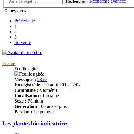
Recherche avancée
Rechercher
20 messages
Précédente
1
2
3
Suivante
Filaine
Feuille agitée
Messages :
5850
Enregistré le :
19 août 2013 17:02
Commune :
Vioménil
Localisation :
Lorraine
Sexe :
Féminin
Génération :
60 ans et plus
Passion :
Le potager
Les plantes bio-indicatrices