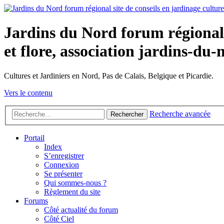
Jardins du Nord forum régional s
et flore, association jardins-du-
Cultures et Jardiniers en Nord, Pas de Calais, Belgique et Picardie.
Vers le contenu
Recherche avancée
Rechercher
Portail
Index
S’enregistrer
Connexion
Se présenter
Qui sommes-nous ?
Règlement du site
Forums
Côté actualité du forum
Côté Ciel