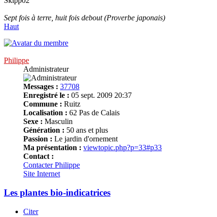
Skipp02
Sept fois à terre, huit fois debout (Proverbe japonais)
Haut
Philippe
Administrateur
Messages :
37708
Enregistré le :
05 sept. 2009 20:37
Commune :
Ruitz
Localisation :
62 Pas de Calais
Sexe :
Masculin
Génération :
50 ans et plus
Passion :
Le jardin d'ornement
Ma présentation :
viewtopic.php?p=33#p33
Contact :
Contacter Philippe
Site Internet
Les plantes bio-indicatrices
Citer