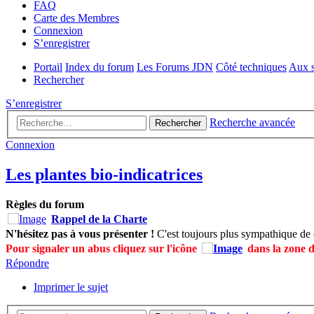
FAQ
Carte des Membres
Connexion
S’enregistrer
Portail
Index du forum
Les Forums JDN
Côté techniques
Aux s
Rechercher
S’enregistrer
Recherche avancée
Rechercher
Connexion
Les plantes bio-indicatrices
Règles du forum
Rappel de la Charte
N'hésitez pas à vous présenter !
C'est toujours plus sympathique de 
Pour signaler un abus cliquez sur l'icône
dans la zone 
Répondre
Imprimer le sujet