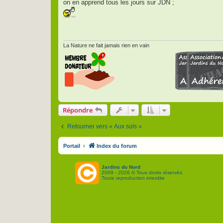
on en apprend tous les jours sur JDN ;
a
g
e
La Nature ne fait jamais rien en vain
Répondre
Retourner vers « Aux sols »
Portail
Index du forum
Jardins du Nord
2009 - 2026 © Tous droits réservés
Toute reproduction interdite