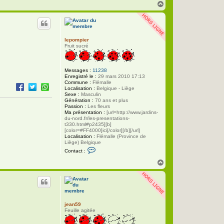
H
a
u
t
lepompier
Fruit sucré
Messages :
11238
Enregistré le :
29 mars 2010 17:13
Commune :
Flémalle
Localisation :
Belgique - Liège
Sexe :
Masculin
Génération :
70 ans et plus
Passion :
Les fleurs
Ma présentation :
[url=http://www.jardins-
du-nord.fr/les-presentations-
t330.html#p2435][b]
[color=#FF4000]ici[/color][/b][/url]
Localisation :
Flémalle (Province de
Liège) Belgique
C
Contact :
o
n
H
t
a
a
u
c
t
t
e
r
l
jean59
e
Feuille agitée
p
o