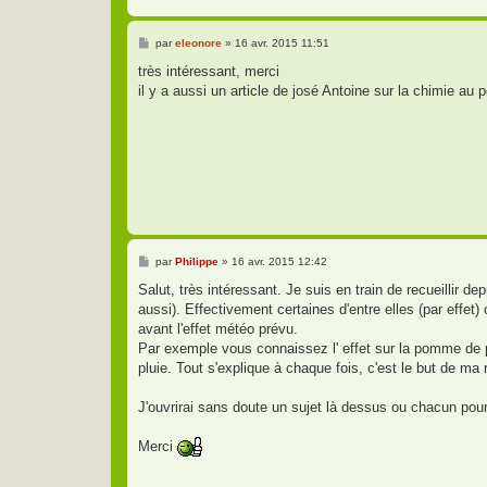
M
par
eleonore
»
16 avr. 2015 11:51
e
s
très intéressant, merci
s
il y a aussi un article de josé Antoine sur la chimie au 
a
g
e
M
par
Philippe
»
16 avr. 2015 12:42
e
s
Salut, très intéressant. Je suis en train de recueillir
s
aussi). Effectivement certaines d'entre elles (par effe
a
g
avant l'effet météo prévu.
e
Par exemple vous connaissez l' effet sur la pomme de pin
pluie. Tout s'explique à chaque fois, c'est le but de ma
J'ouvrirai sans doute un sujet là dessus ou chacun pour
Merci