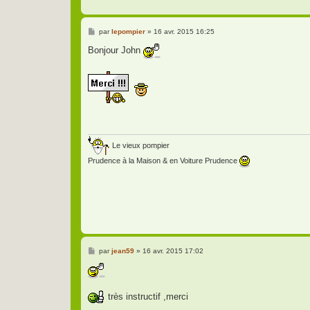
M
par
lepompier
»
16 avr. 2015 16:25
e
s
Bonjour John
s
a
g
e
Le vieux pompier
Prudence à la Maison & en Voiture Prudence
M
par
jean59
»
16 avr. 2015 17:02
e
s
s
a
g
très instructif ,merci
e