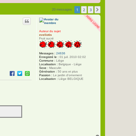
1
2
3
Suivante
20 messages
Auteur du sujet
eveliotis
Fruit sucré
Messages :
24636
Enregistré le :
01 juil. 2010 02:02
Commune :
Liège
Localisation :
Belgique - Liège
Sexe :
Masculin
Génération :
50 ans et plus
Passion :
Le jardin d'ornement
Localisation :
Liège BELGIQUE