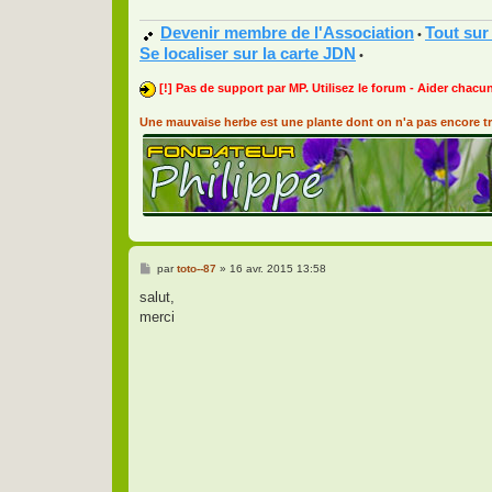
Devenir membre de l'Association
Tout sur
•
Se localiser sur la carte JDN
•
[!] Pas de support par MP. Utilisez le forum - Aider chacun
Une mauvaise herbe est une plante dont on n'a pas encore tr
M
par
toto--87
»
16 avr. 2015 13:58
e
s
salut,
s
merci
a
g
e