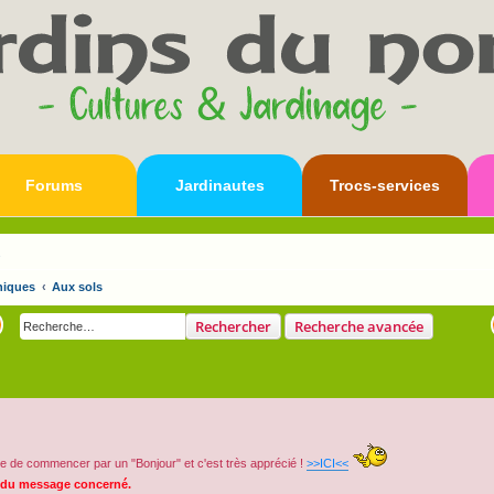
Forums
Jardinautes
Trocs-services
s
niques
Aux sols
Rechercher
Recherche avancée
e de commencer par un "Bonjour" et c'est très apprécié !
>>ICI<<
 du message concerné.