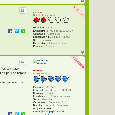
H
a
u
t
eleonore
Stipule frémissante
Messages :
1243
Enregistré le :
07 oct. 2013 14:17
Commune :
Gembloux
Localisation :
Belgique - Namur
Sexe :
Féminin
Génération :
16 ans et plus
Passion :
L'atelier
H
a
u
t
o (les animaux
Philippe
elles peu de temps
Administrateur
e ferme avant la
Messages :
37746
Enregistré le :
05 sept. 2009 20:37
Commune :
Ruitz
Localisation :
62 Pas de Calais
Sexe :
Masculin
Génération :
50 ans et plus
Passion :
Le jardin d'ornement
Ma présentation :
viewtopic.php?p=33#p33
C