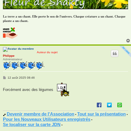
La terre a un chant. Elle porte le son de l'univers. Chaque créature a un chant. Chaque
plante a un chant.
Auteur du sujet
Philippe
Administrateur
M
12 août 2025 08:46
e
s
s
Forcément avec des légumes
a
g
e
Devenir membre de l'Association
Tout sur la présentation
•
•
Pour les Nouveaux Utilisateurs enregistrés
•
Se localiser sur la carte JDN
•