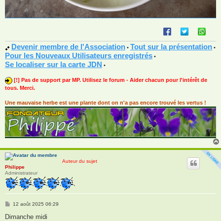
Devenir membre de l'Association
Tout sur la présentation
•
•
Pour les Nouveaux Utilisateurs enregistrés
•
Se localiser sur la carte JDN
•
[!] Pas de support par MP. Utilisez le forum - Aider chacun pour l'intérêt de
tous. Merci.
Une mauvaise herbe est une plante dont on n'a pas encore trouvé les vertus !
Auteur du sujet
Philippe
Administrateur
M
12 août 2025 06:29
e
s
Dimanche midi