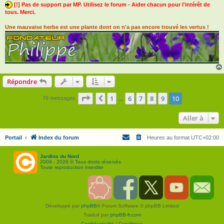
[!] Pas de support par MP. Utilisez le forum - Aider chacun pour l'intérêt de
tous. Merci.
Une mauvaise herbe est une plante dont on n'a pas encore trouvé les vertus !
Répondre
Page
10
sur
10
1
6
7
8
9
10
Précédente
76 messages
…
Aller à
Portail
Index du forum
Heures au format
UTC+02:00
Jardins du Nord
2009 - 2026 © Tous droits réservés
Toute reproduction interdite
S
F
T
Y
C
o
a
w
o
o
u
c
i
u
n
Développé par
phpBB
® Forum Software © phpBB Limited
t
e
t
T
t
e
b
t
u
a
Traduit par
phpBB-fr.com
n
o
e
b
c
i
o
r
e
t
Confidentialité
|
Conditions