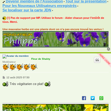
Devenir membre de l'Association
Tout sur la présentation
•
•
Pour les Nouveaux Utilisateurs enregistrés
•
Se localiser sur la carte JDN
•
[!] Pas de support par MP. Utilisez le forum - Aider chacun pour l'intérêt de
tous. Merci.
Une mauvaise herbe est une plante dont on n'a pas encore trouvé les vertus !
Fleur de Shakty
Modérateur
M
12 août 2025 07:50
e
s
Très végétarien ce plat!
s
a
g
e