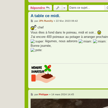
Répondre
A table ce midi.
M
par
JPh Rumilly
»
22 févr. 2023 06:42
e
s
chef
s
Vous êtes à fond dans le poireau, midi et soir...
a
g
J'ai encore 400 poireaux au potager à arranger prochai
e
légumes, nous adorons
Bonne journée,
M
par
Philippe
»
14 mars 2024 14:45
e
s
s
a