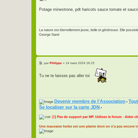
a
g
Potage minestrone, pdt haricots sauce tomate et sau
e
La nature est éternellement jeune, belle et généreuse. Elle possède l
George Sand
M
par
Philippe
»
14 mars 2024 16:15
e
s
s
Tu ne te laisses pas aller toi
a
g
e
Devenir membre de l'Association
Tout
•
Se localiser sur la carte JDN
•
[!] Pas de support par MP. Utilisez le forum - Aider c
Une mauvaise herbe est une plante dont on n'a pas encore tr