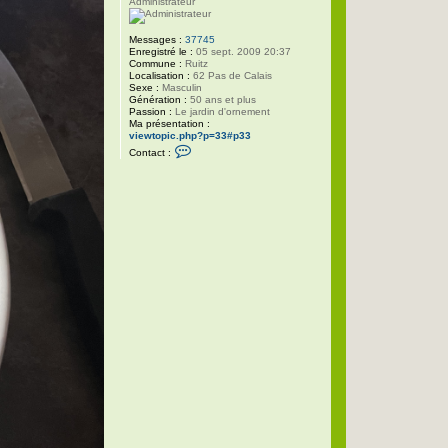
Administrateur
Messages :
37745
Enregistré le :
05 sept. 2009 20:37
Commune :
Ruitz
Localisation :
62 Pas de Calais
Sexe :
Masculin
Génération :
50 ans et plus
Passion :
Le jardin d'ornement
Ma présentation :
viewtopic.php?p=33#p33
C
Contact :
o
n
t
a
c
t
e
r
P
h
i
l
i
p
p
e