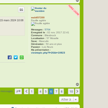
H
a
u
t
waldi57200
15 mars 2024 10:08
Feuille agitée
Messages :
5704
Enregistré le :
02 nov. 2017 22:41
Commune :
Bliesbruck
Localisation :
57 Moselle
Sexe :
Masculin
Génération :
50 ans et plus
Passion :
Les fleurs
Ma présentation :
viewtopic.php?f=26&t=10823
H
a
Page
6
sur
10
1
4
5
6
7
8
10
u
Précédente
Suivante
 messages
…
…
t
Aller à