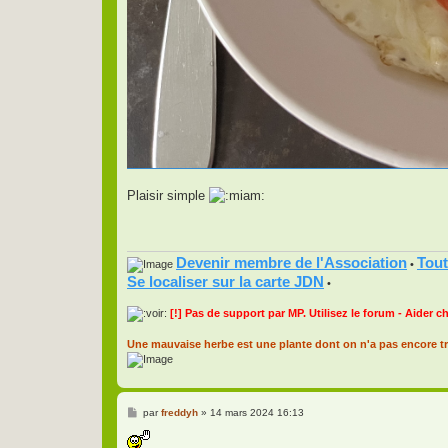
Plaisir simple
Devenir membre de l'Association
Tout
•
Se localiser sur la carte JDN
•
[!] Pas de support par MP. Utilisez le forum - Aider c
Une mauvaise herbe est une plante dont on n'a pas encore tr
M
par
freddyh
»
14 mars 2024 16:13
e
s
s