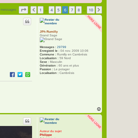
Page
6
sur
10
1
4
5
6
7
8
10
Précédente
Suivante
 messages
…
…
JPh Rumilly
Grand Sage
Messages :
29799
Enregistré le :
04 nov. 2009 10:06
Commune :
Rumilly en Cambrésis
Localisation :
59 Nord
Sexe :
Masculin
Génération :
60 ans et plus
Passion :
Le potager
Localisation :
Cambrésis
H
a
u
t
Auteur du sujet
Philippe