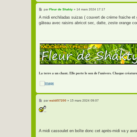
M
par
Fleur de Shakty
»
14 mars 2024 17:17
e
s
A midi enchiladas suizas ( couvert de crème fraiche et g
s
gâteau avec raisins abricot sec, datte, zeste orange co
a
g
e
La terre a un chant. Elle porte le son de l'univers. Chaque créatu
M
par
waldi57200
»
15 mars 2024 09:07
e
s
s
a
g
e
A midi cassoulet en boîte donc cet après-midi va y avo