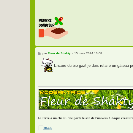
M
par
Fleur de Shakty
»
15 mars 2024 10:08
e
s
s
Encore du bio gaz! je dois refaire un gâteau p
a
g
e
La terre a un chant. Elle porte le son de l'univers. Chaque créatu