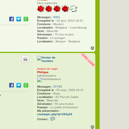
Fleur parfumée
Messages :
9301
Enregistré le :
16 janv. 2014 16:21
Commune :
Musson
Localisation :
Belgique - Luxembourg
Sexe :
Masculin
Génération :
70 ans et plus
Passion :
Le potager
Localisation :
Musson - Belgique
H
a
u
t
Auteur du sujet
Philippe
Administrateur
Messages :
37745
Enregistré le :
05 sept. 2009 20:37
Commune :
Ruitz
•
Localisation :
62 Pas de Calais
Sexe :
Masculin
Génération :
50 ans et plus
Passion :
Le jardin d'ornement
Ma présentation :
viewtopic.php?p=33#p33
C
Contact :
o
n
H
t