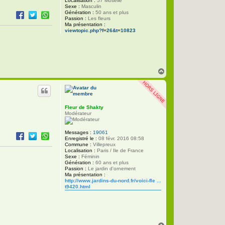
Localisation :
57 Moselle
Sexe :
Masculin
Génération :
50 ans et plus
Passion :
Les fleurs
Ma présentation :
viewtopic.php?f=26&t=10823
H
a
u
t
Fleur de Shakty
Modérateur
Messages :
19061
Enregistré le :
08 févr. 2016 08:58
Commune :
Villepreux
Localisation :
Paris / Ile de France
Sexe :
Féminin
Génération :
60 ans et plus
Passion :
Le jardin d'ornement
Ma présentation :
http://www.jardins-du-nord.fr/voici-fle ...
t9420.html