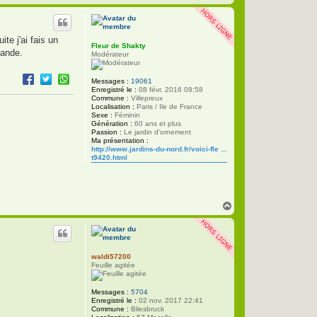
a
a
u
c
t
t
e
te j'ai fais un
r
Fleur de Shakty
P
mande.
Modérateur
h
i
l
Messages :
19061
i
Enregistré le :
08 févr. 2016 08:58
p
Commune :
Villepreux
p
Localisation :
Paris / Ile de France
e
Sexe :
Féminin
Génération :
60 ans et plus
Passion :
Le jardin d'ornement
Ma présentation :
http://www.jardins-du-nord.fr/voici-fle ...
t9420.html
H
a
u
t
waldi57200
Feuille agitée
Messages :
5704
Enregistré le :
02 nov. 2017 22:41
Commune :
Bliesbruck