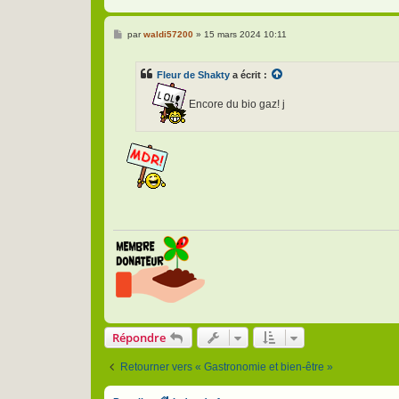
M
par
waldi57200
»
15 mars 2024 10:11
e
s
s
Fleur de Shakty
a écrit :
a
g
e
Encore du bio gaz! j
Répondre
Retourner vers « Gastronomie et bien-être »