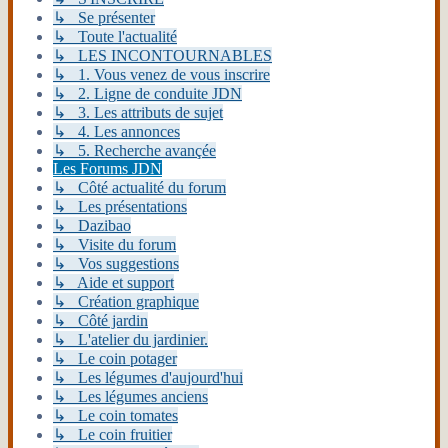
↳ Se présenter
↳ Toute l'actualité
↳ LES INCONTOURNABLES
↳ 1. Vous venez de vous inscrire
↳ 2. Ligne de conduite JDN
↳ 3. Les attributs de sujet
↳ 4. Les annonces
↳ 5. Recherche avançée
Les Forums JDN
↳ Côté actualité du forum
↳ Les présentations
↳ Dazibao
↳ Visite du forum
↳ Vos suggestions
↳ Aide et support
↳ Création graphique
↳ Côté jardin
↳ L'atelier du jardinier.
↳ Le coin potager
↳ Les légumes d'aujourd'hui
↳ Les légumes anciens
↳ Le coin tomates
↳ Le coin fruitier