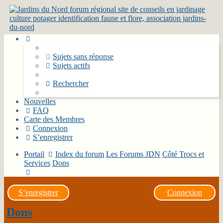
Sujets sans réponse
Sujets actifs
Rechercher
Nouvelles
FAQ
Carte des Membres
Connexion
S’enregistrer
Portail
Index du forum
Les Forums JDN
Côté Trocs et
Services
Dons
Rechercher
S’enregistrer
Connexion
Dons