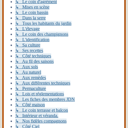
↳ Le coin d'agrément
↳ Mises en scène
↳ Le coin bassin
↳ Dans la serre
↳ Tous les habitants du jardin
↳ L'élevage
↳ Le coin des champignons
↳ L'identification
↳ Sa culture
↳ Ses recettes
↳ Côté techniques
↳ Au fil des saisons
↳ Aux sols
↳ Au naturel
↳ Aux remèdes
↳ Aux différentes techniques
↳ Permaculture
↳ Lois et réglementations
↳ Les fiches des membres JDN
↳ Côté maison
↳ Le coin terrasse et balcon
↳ Intérieur et véranda.
↳ Nos fidèles compagnons
↳ Côté Ciel