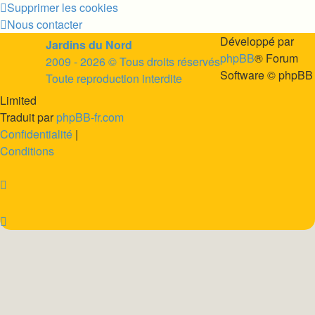
Supprimer les cookies
Nous contacter
Développé par
Jardins du Nord
phpBB
® Forum
2009 - 2026 © Tous droits réservés
Software © phpBB
Toute reproduction interdite
Limited
Traduit par
phpBB-fr.com
Soutenir
Facebook
Twitter
YouTube
Con
Confidentialité
|
JDN
JDN
JDN
JDN
JD
Conditions