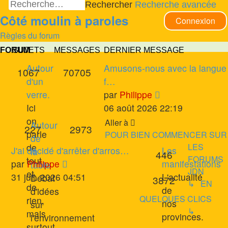
Rechercher
Recherche avancée
Côté moulin à paroles
Connexion
Règles du forum
FORUM
SUJETS
MESSAGES
DERNIER MESSAGE
Dernier
Autour
Amusons-nous avec la langue
Sujets
Messages
1067
70705
message
d'un
f…
Voir
verre.
par
Philippe
le
Ici
06 août 2026 22:19
dernier
on
Aller à
Autour
Sujets
Messages
227
2973
message
parle
POUR BIEN COMMENCER SUR
de
de
LES
Dernier
J'ai décidé d'arrêter d'arros…
Les
la
Sujets
446
FORUMS
tout
message
Voir
par
Philippe
manifestations
table
JDN
et
le
31 juil. 2026 04:51
L'actualité
Débat
Messages
3872
↳ EN
de
dernier
de
d'idées
QUELQUES CLICS
rien,
message
nos
sur
↳
mais
provinces.
l'environnement
surtout