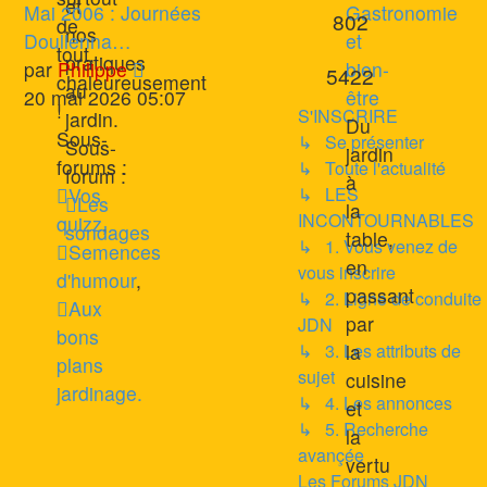
et
Dernier
Mai 2006 : Journées
Gastronomie
Sujets
802
de
nos
message
Doullenna…
et
tout,
pratiques
Voir
par
Philippe
bien-
Messages
5422
chaleureusement
au
le
20 mai 2026 05:07
être
!
S'INSCRIRE
jardin.
dernier
Du
Sous-
↳ Se présenter
Sous-
message
jardin
forums :
↳ Toute l'actualité
forum :
à
Vos
↳ LES
Les
la
INCONTOURNABLES
quizz
,
sondages
table,
↳ 1. Vous venez de
Semences
en
vous inscrire
d'humour
,
passant
↳ 2. Ligne de conduite
Aux
par
JDN
bons
↳ 3. Les attributs de
la
plans
sujet
cuisine
jardinage.
↳ 4. Les annonces
et
↳ 5. Recherche
la
avançée
vertu
Les Forums JDN