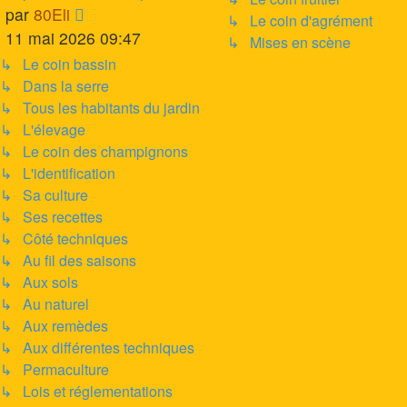
message
Voir
par
80Eli
↳ Le coin d'agrément
le
11 mai 2026 09:47
↳ Mises en scène
dernier
↳ Le coin bassin
message
↳ Dans la serre
↳ Tous les habitants du jardin
↳ L'élevage
↳ Le coin des champignons
↳ L'identification
↳ Sa culture
↳ Ses recettes
↳ Côté techniques
↳ Au fil des saisons
↳ Aux sols
↳ Au naturel
↳ Aux remèdes
↳ Aux différentes techniques
↳ Permaculture
↳ Lois et réglementations