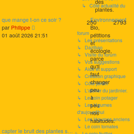
des
↳ Côté actualité du
plantes.
Dernier
que mange t-on ce soir ?
Environnement
Sujets
Me
250
2793
message
Voir
par
Philippe
Bio,
forum
le
01 août 2026 21:51
pétitions
↳ Les présentations
dernier
et
↳ Dazibao
message
écologie,
↳ Visite du forum
parce
↳ Vos suggestions
qu'il
↳ Aide et support
faut
↳ Création graphique
changer
↳ Côté jardin
peu
↳ L'atelier du jardinier.
à
↳ Le coin potager
↳ Les légumes
peu
d'aujourd'hui
nos
↳ Les légumes anciens
habitudes.
↳ Le coin tomates
Dernier
capter le bruit des plantes s…
↳ Le coin fruitier