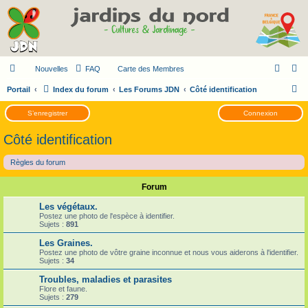
Nouvelles
FAQ
Carte des Membres
R
Portail
Index du forum
Les Forums JDN
Côté identification
e
S’enregistrer
Connexion
c
Côté identification
h
e
Règles du forum
r
Forum
c
h
Les végétaux.
Postez une photo de l'espèce à identifier.
e
Sujets :
891
r
Les Graines.
Postez une photo de vôtre graine inconnue et nous vous aiderons à l'identifier.
Sujets :
34
Troubles, maladies et parasites
Flore et faune.
Sujets :
279