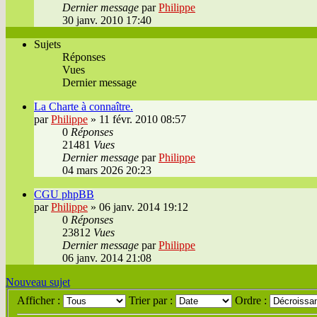
Dernier message
par
Philippe
30 janv. 2010 17:40
Sujets
Réponses
Vues
Dernier message
La Charte à connaître.
par
Philippe
»
11 févr. 2010 08:57
0
Réponses
21481
Vues
Dernier message
par
Philippe
04 mars 2026 20:23
CGU phpBB
par
Philippe
»
06 janv. 2014 19:12
0
Réponses
23812
Vues
Dernier message
par
Philippe
06 janv. 2014 21:08
Nouveau sujet
Afficher :
Trier par :
Ordre :