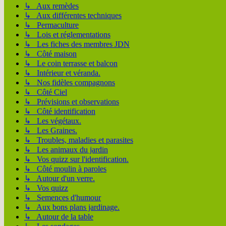
↳ Aux remèdes
↳ Aux différentes techniques
↳ Permaculture
↳ Lois et réglementations
↳ Les fiches des membres JDN
↳ Côté maison
↳ Le coin terrasse et balcon
↳ Intérieur et véranda.
↳ Nos fidèles compagnons
↳ Côté Ciel
↳ Prévisions et observations
↳ Côté identification
↳ Les végétaux.
↳ Les Graines.
↳ Troubles, maladies et parasites
↳ Les animaux du jardin
↳ Vos quizz sur l'identification.
↳ Côté moulin à paroles
↳ Autour d'un verre.
↳ Vos quizz
↳ Semences d'humour
↳ Aux bons plans jardinage.
↳ Autour de la table