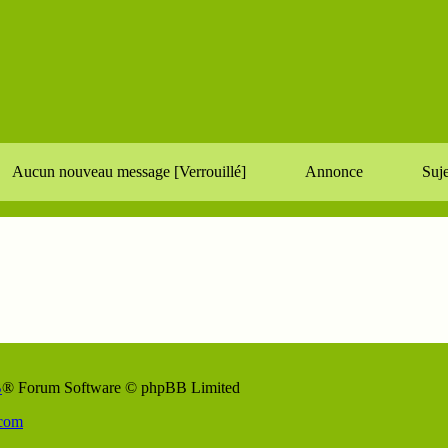
Aucun nouveau message [Verrouillé]
Annonce
Suje
B
® Forum Software © phpBB Limited
Sout
JD
.com