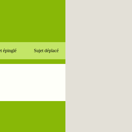
t épinglé
Sujet déplacé
enir
Facebook
Twitter
YouTube
Contact
N
JDN
JDN
JDN
JDN