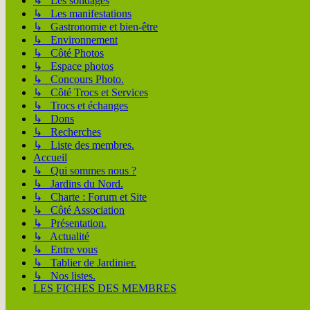
↳ Les sondages
↳ Les manifestations
↳ Gastronomie et bien-être
↳ Environnement
↳ Côté Photos
↳ Espace photos
↳ Concours Photo.
↳ Côté Trocs et Services
↳ Trocs et échanges
↳ Dons
↳ Recherches
↳ Liste des membres.
Accueil
↳ Qui sommes nous ?
↳ Jardins du Nord.
↳ Charte : Forum et Site
↳ Côté Association
↳ Présentation.
↳ Actualité
↳ Entre vous
↳ Tablier de Jardinier.
↳ Nos listes.
LES FICHES DES MEMBRES