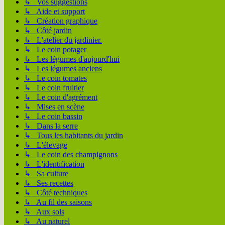
↳ Vos suggestions
↳ Aide et support
↳ Création graphique
↳ Côté jardin
↳ L'atelier du jardinier.
↳ Le coin potager
↳ Les légumes d'aujourd'hui
↳ Les légumes anciens
↳ Le coin tomates
↳ Le coin fruitier
↳ Le coin d'agrément
↳ Mises en scène
↳ Le coin bassin
↳ Dans la serre
↳ Tous les habitants du jardin
↳ L'élevage
↳ Le coin des champignons
↳ L'identification
↳ Sa culture
↳ Ses recettes
↳ Côté techniques
↳ Au fil des saisons
↳ Aux sols
↳ Au naturel