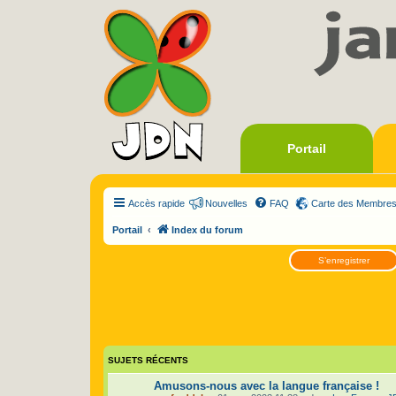
Portail
Accès rapide
Nouvelles
FAQ
Carte des Membre
Portail
Index du forum
S’enregistrer
SUJETS RÉCENTS
Amusons-nous avec la langue française !