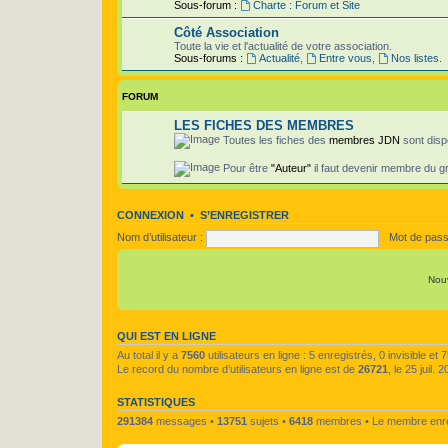
Sous-forum :
Charte : Forum et Site
Côté Association
Toute la vie et l'actualité de votre association.
Sous-forums :
Actualité
,
Entre vous
,
Nos listes.
FORUM
LES FICHES DES MEMBRES
Toutes les fiches des
membres JDN
sont disp
Pour être
"Auteur"
il faut devenir membre du 
CONNEXION
•
S’ENREGISTRER
Nom d’utilisateur :
Mot de pass
Nou
QUI EST EN LIGNE
Au total il y a
7560
utilisateurs en ligne : 5 enregistrés, 0 invisible e
Le record du nombre d’utilisateurs en ligne est de
26721
, le 25 juil.
STATISTIQUES
291384
messages •
13751
sujets •
6418
membres • Le membre enreg