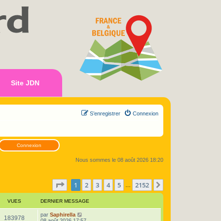
Site JDN
S’enregistrer
Connexion
Connexion
Nous sommes le 08 août 2026 18:20
Page
1
sur
2152
1
2
3
4
5
2152
Suivante
…
VUES
DERNIER MESSAGE
D
par
Saphirella
V
183978
e
08 août 2026 17:57