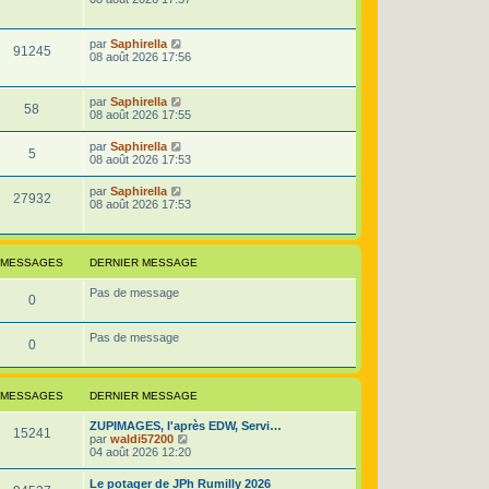
r
u
n
i
D
par
Saphirella
e
V
91245
e
e
08 août 2026 17:56
r
r
s
m
u
n
e
i
D
par
Saphirella
s
e
V
58
e
e
08 août 2026 17:55
s
r
r
a
s
m
u
n
g
D
par
Saphirella
e
V
5
i
e
e
08 août 2026 17:53
s
e
e
r
s
r
u
n
a
D
par
Saphirella
s
m
V
27932
i
g
e
08 août 2026 17:53
e
e
e
e
r
s
r
u
n
s
s
m
i
a
e
e
e
g
MESSAGES
s
DERNIER MESSAGE
r
e
s
s
m
a
Pas de message
e
M
0
g
s
e
s
e
a
Pas de message
M
0
g
s
e
e
s
MESSAGES
DERNIER MESSAGE
s
a
D
ZUPIMAGES, l'après EDW, Servi…
s
M
15241
e
V
par
waldi57200
g
r
o
04 août 2026 12:20
a
e
n
i
e
i
r
D
Le potager de JPh Rumilly 2026
g
s