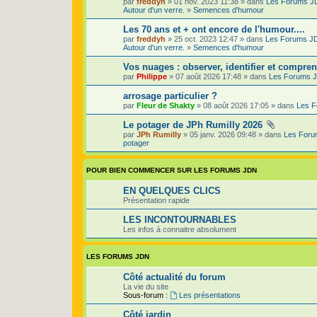
par
freddyh
» 01 nov. 2023 11:38 » dans
Les Forums J
Autour d'un verre.
»
Semences d'humour
Les 70 ans et + ont encore de l'humour....
par
freddyh
» 25 oct. 2023 12:47 » dans
Les Forums J
Autour d'un verre.
»
Semences d'humour
Vos nuages : observer, identifier et compren
par
Philippe
» 07 août 2026 17:48 » dans
Les Forums 
arrosage particulier ?
par
Fleur de Shakty
» 08 août 2026 17:05 » dans
Les 
Le potager de JPh Rumilly 2026
par
JPh Rumilly
» 05 janv. 2026 09:48 » dans
Les For
potager
POUR BIEN COMMENCER SUR LES FORUMS JDN
EN QUELQUES CLICS
Présentation rapide
LES INCONTOURNABLES
Les infos à connaitre absolument
LES FORUMS JDN
Côté actualité du forum
La vie du site
Sous-forum :
Les présentations
Côté jardin