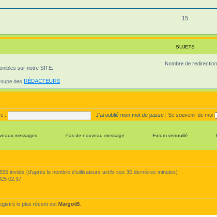
t
u
s
j
S
15
e
u
t
j
SUJETS
s
e
Nombre de redirection
onibles sur notre SITE.
t
s
groupe des
RÉDACTEURS
.
e :
J’ai oublié mon mot de passe
|
Se souvenir de moi
veaux messages
Pas de nouveau message
Forum verrouillé
t 7555 invités (d’après le nombre d’utilisateurs actifs ces 30 dernières minutes)
 2025 02:37
istré le plus récent est
MargotB
.