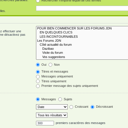
Rechercher n’importe lequel de ces termes
lles.
z effectuer une
 ne désactivez pas
Oui
Non
Titres et messages
Messages uniquement
Titres uniquement
Premier message des sujets uniquement
Messages
Sujets
Croissant
Décroissant
premiers caractères des messages