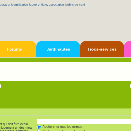
Forums
Jardinautes
Trocs-services
s
 qui doit être exclu.
Rechercher tous les termes
uniquement un des mots
echerches partielles.