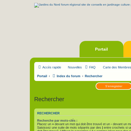
Portail
Accès rapide
Nouvelles
FAQ
Carte des Membre
Portail
Index du forum
Rechercher
S’enregistrer
Rechercher
RECHERCHER
Recherche par mots-clés :
Placez un
+
devant un mot qui doit être trouvé et un
-
devant un mot
Saisissez une suite de mots séparés par des
|
entre crochets si 
doit être trouvé. Utilisez le caractère « * » comme joker pour des r